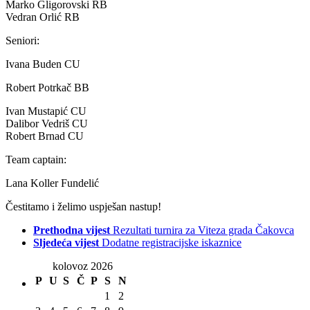
Marko Gligorovski RB
Vedran Orlić RB
Seniori:
Ivana Buden CU
Robert Potrkač BB
Ivan Mustapić CU
Dalibor Vedriš CU
Robert Brnad CU
Team captain:
Lana Koller Fundelić
Čestitamo i želimo uspješan nastup!
Prethodna vijest
Rezultati turnira za Viteza grada Čakovca
Sljedeća vijest
Dodatne registracijske iskaznice
kolovoz 2026
P
U
S
Č
P
S
N
1
2