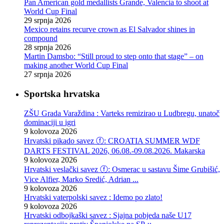
Pan American gold medallists Grande, Valencia to shoot at
World Cup Final
29 srpnja 2026
Mexico retains recurve crown as El Salvador shines in
compound
28 srpnja 2026
Martin Damsbo: “Still proud to step onto that stage” – on
making another World Cup Final
27 srpnja 2026
Sportska hrvatska
ZŠU Grada Varaždina : Varteks remizirao u Ludbregu, unatoč
dominaciji u igri
9 kolovoza 2026
Hrvatski pikado savez ⓕ: CROATIA SUMMER WDF
DARTS FESTIVAL 2026, 06.08.-09.08.2026. Makarska
9 kolovoza 2026
Hrvatski veslački savez ⓕ: Osmerac u sastavu Šime Grubišić,
Vice Alfier, Marko Sredić, Adrian ...
9 kolovoza 2026
Hrvatski vaterpolski savez : Idemo po zlato!
9 kolovoza 2026
Hrvatski odbojkaški savez : Sjajna pobjeda naše U17