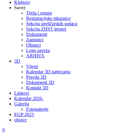
Klubovi
Savez
Tijela i organi
Registracijske iskaznice
Sekcija streličarskih sudaca
Sekcija ZHST treneri
Dokumenti
Zapisnici
Obrasci
Logo saveza
ARHIVA
3D
Vijesti
Kalendar 3D natjecanja
Pravila 3D
Dokumenti 3D
Kontakt 3D
Linkovi
Kalendar 2026.
Galerija
Fotogalerije
EGP 2023
objave
0