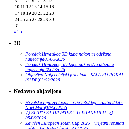
3
4
5
6
7
8
9
10
11
12
13
14
15
16
17
18
19
20
21
22
23
24
25
26
27
28
29
30
31
« lip
3D
Poredak Hrvatskog 3D kupa nakon tri održana
natjecanja
01/06/2026
Poredak Hrvatskog 3D kupa nakon dva održana
natjecanja
22/05/2026
Objavljen Natjecateljski pravilnik – SAVA 3D POKAL
(S3DP)
03/02/2026
Nedavno objavljeno
Hrvatska reprezentacija – CEC 3rd leg Croatia 2026.
Novi Marof
10/06/2026
🥇 ZLATO ZA HRVATSKU U ISTANBULU! 🥇
05/06/2026
Završen European Youth Cup 2026 – vrijedni rezultati
naših mladih streličara
05/06/2026