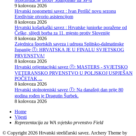
reprezentacije protiv Španjolske na SP-u
9 kolovoza 2026
Hrvatski nogometni savez : Ivan Perišić novu sezonu
Eredivisie otvorio asistencijom
8 kolovoza 2026
Hrvatski košarkaški savez : Hrvatske juniorke poražene od
Češke, slijedi borba za 11. mjesto protiv Slovenije
8 kolovoza 2026
Zajednica športskih saveza i udruga Splitsko-dalmatinske
županije ⓕ: HRVATSKA JE U FINALU SVJETSKOG
PRVENSTVA!
8 kolovoza 2026
Hrvatski orijentacijski savez ⓕ: MASTERS - SVJETSKO
VETERANSKO PRVENSTVO U POLJSKOJ USPJEŠAN
POČETAK ...
8 kolovoza 2026
Hrvatski stolnoteniski savez ⓕ: Na današnji dan prije 80
godina rođen je Dragutin Šurbek.
8 kolovoza 2026
Home
Vijesti
Reprezentacija za WA svjetsko prvenstvo Field
© Copyright 2026 Hrvatski streličarski savez.
Archery Theme by