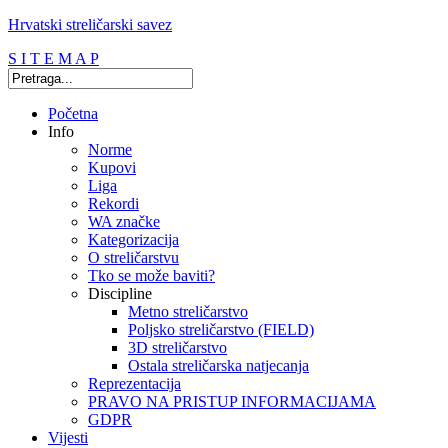
Hrvatski streličarski savez
S I T E M A P
Početna
Info
Norme
Kupovi
Liga
Rekordi
WA značke
Kategorizacija
O streličarstvu
Tko se može baviti?
Discipline
Metno streličarstvo
Poljsko streličarstvo (FIELD)
3D streličarstvo
Ostala streličarska natjecanja
Reprezentacija
PRAVO NA PRISTUP INFORMACIJAMA
GDPR
Vijesti