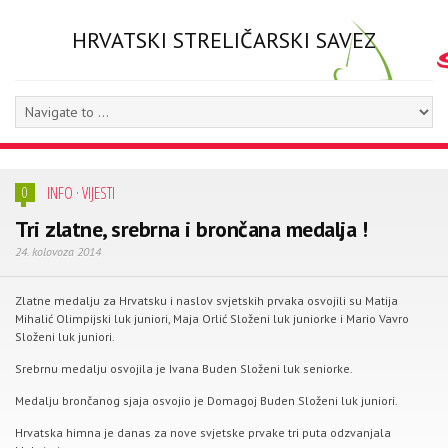
HRVATSKI STRELIČARSKI SAVEZ
INFO
·
VIJESTI
0
Tri zlatne, srebrna i brončana medalja !
24. kolovoza 2014
Zlatne medalju za Hrvatsku i naslov svjetskih prvaka osvojili su Matija
Mihalić Olimpijski luk juniori, Maja Orlić Složeni luk juniorke i Mario Vavro
Složeni luk juniori.
Srebrnu medalju osvojila je Ivana Buden Složeni luk seniorke.
Medalju brončanog sjaja osvojio je Domagoj Buden Složeni luk juniori.
Hrvatska himna je danas za nove svjetske prvake tri puta odzvanjala