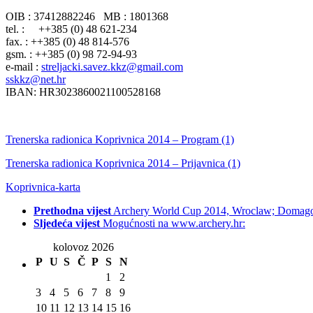
OIB : 37412882246 MB : 1801368
tel. : ++385 (0) 48 621-234
fax. : ++385 (0) 48 814-576
gsm. : ++385 (0) 98 72-94-93
e-mail :
streljacki.savez.kkz@gmail.com
sskkz@net.hr
IBAN: HR3023860021100528168
Trenerska radionica Koprivnica 2014 – Program (1)
Trenerska radionica Koprivnica 2014 – Prijavnica (1)
Koprivnica-karta
Prethodna vijest
Archery World Cup 2014, Wroclaw; Domago
Sljedeća vijest
Mogućnosti na www.archery.hr:
kolovoz 2026
P
U
S
Č
P
S
N
1
2
3
4
5
6
7
8
9
10
11
12
13
14
15
16