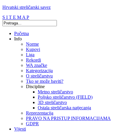
Hrvatski streličarski savez
S I T E M A P
Početna
Info
Norme
Kupovi
Liga
Rekordi
WA značke
Kategorizacija
O streličarstvu
Tko se može baviti?
Discipline
Metno streličarstvo
Poljsko streličarstvo (FIELD)
3D streličarstvo
Ostala streličarska natjecanja
Reprezentacija
PRAVO NA PRISTUP INFORMACIJAMA
GDPR
Vijesti