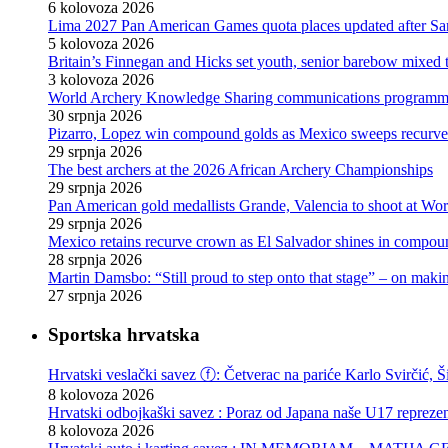
6 kolovoza 2026
Lima 2027 Pan American Games quota places updated after S
5 kolovoza 2026
Britain’s Finnegan and Hicks set youth, senior barebow mixed 
3 kolovoza 2026
World Archery Knowledge Sharing communications programm
30 srpnja 2026
Pizarro, Lopez win compound golds as Mexico sweeps recurve t
29 srpnja 2026
The best archers at the 2026 African Archery Championships
29 srpnja 2026
Pan American gold medallists Grande, Valencia to shoot at Wo
29 srpnja 2026
Mexico retains recurve crown as El Salvador shines in compou
28 srpnja 2026
Martin Damsbo: “Still proud to step onto that stage” – on mak
27 srpnja 2026
Sportska hrvatska
Hrvatski veslački savez ⓕ: Četverac na pariće Karlo Svirčić, Š
8 kolovoza 2026
Hrvatski odbojkaški savez : Poraz od Japana naše U17 reprezen
8 kolovoza 2026