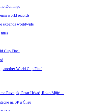
anto Domingo
team world records
e expands worldwide
itles
rld Cup Final
nd
ing another World Cup Final
ime Ravnjak, Petar Hrkać, Roko Mijić ...
tacije na SP u Čileu