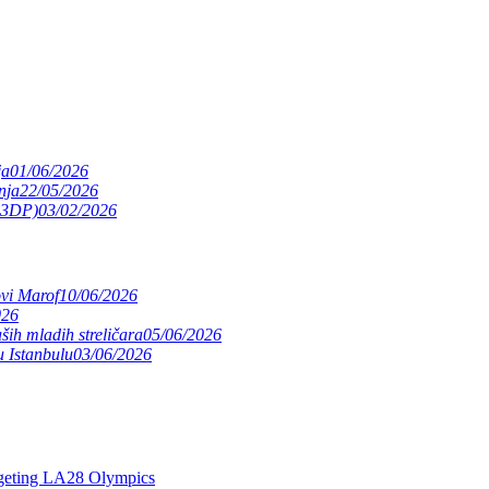
ja
01/06/2026
nja
22/05/2026
(S3DP)
03/02/2026
ovi Marof
10/06/2026
026
ših mladih streličara
05/06/2026
 Istanbulu
03/06/2026
argeting LA28 Olympics