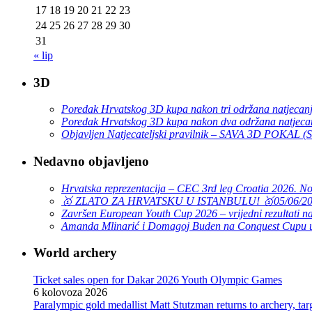
17
18
19
20
21
22
23
24
25
26
27
28
29
30
31
« lip
3D
Poredak Hrvatskog 3D kupa nakon tri održana natjecan
Poredak Hrvatskog 3D kupa nakon dva održana natjeca
Objavljen Natjecateljski pravilnik – SAVA 3D POKAL 
Nedavno objavljeno
Hrvatska reprezentacija – CEC 3rd leg Croatia 2026. N
🥇 ZLATO ZA HRVATSKU U ISTANBULU! 🥇
05/06/2
Završen European Youth Cup 2026 – vrijedni rezultati na
Amanda Mlinarić i Domagoj Buden na Conquest Cupu u
World archery
Ticket sales open for Dakar 2026 Youth Olympic Games
6 kolovoza 2026
Paralympic gold medallist Matt Stutzman returns to archery, t