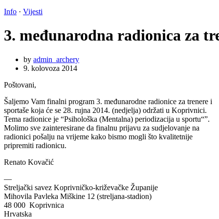
Info
·
Vijesti
3. međunarodna radionica za tre
by
admin_archery
9. kolovoza 2014
Poštovani,
Šaljemo Vam finalni program 3. međunarodne radionice za trenere i
sportaše koja će se 28. rujna 2014. (nedjelja) održati u Koprivnici.
Tema radionice je “Psihološka (Mentalna) periodizacija u sportu“”.
Molimo sve zainteresirane da finalnu prijavu za sudjelovanje na
radionici pošalju na vrijeme kako bismo mogli što kvalitetnije
pripremiti radionicu.
Renato Kovačić
—
Streljački savez Koprivničko-križevačke Županije
Mihovila Pavleka Miškine 12 (streljana-stadion)
48 000 Koprivnica
Hrvatska