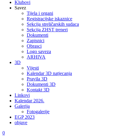
Klubovi
Savez
Tijela i organi
Registracijske iskaznice
Sekcija streličarskih sudaca
Sekcija ZHST treneri
Dokumenti
Zapisnici
Obrasci
Logo saveza
ARHIVA
3D
Vijesti
Kalendar 3D natjecanja
Pravila 3D
Dokumenti 3D
Kontakt 3D
Linkovi
Kalendar 2026.
Galerija
Fotogalerije
EGP 2023
objave
0