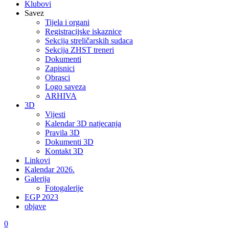
Klubovi
Savez
Tijela i organi
Registracijske iskaznice
Sekcija streličarskih sudaca
Sekcija ZHST treneri
Dokumenti
Zapisnici
Obrasci
Logo saveza
ARHIVA
3D
Vijesti
Kalendar 3D natjecanja
Pravila 3D
Dokumenti 3D
Kontakt 3D
Linkovi
Kalendar 2026.
Galerija
Fotogalerije
EGP 2023
objave
0