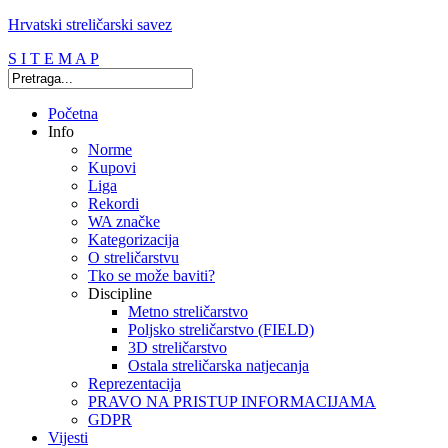
Hrvatski streličarski savez
S I T E M A P
Početna
Info
Norme
Kupovi
Liga
Rekordi
WA značke
Kategorizacija
O streličarstvu
Tko se može baviti?
Discipline
Metno streličarstvo
Poljsko streličarstvo (FIELD)
3D streličarstvo
Ostala streličarska natjecanja
Reprezentacija
PRAVO NA PRISTUP INFORMACIJAMA
GDPR
Vijesti