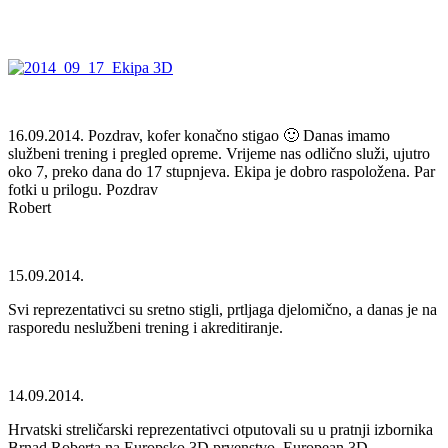
16.09.2014. Pozdrav, kofer konačno stigao 🙂 Danas imamo
službeni trening i pregled opreme. Vrijeme nas odlično služi, ujutro
oko 7, preko dana do 17 stupnjeva. Ekipa je dobro raspoložena. Par
fotki u prilogu. Pozdrav
Robert
15.09.2014.
Svi reprezentativci su sretno stigli, prtljaga djelomično, a danas je na
rasporedu neslužbeni trening i akreditiranje.
14.09.2014.
Hrvatski streličarski reprezentativci otputovali su u pratnji izbornika
Brnad Roberta na Europsko 3D prvenstvo, European 3D