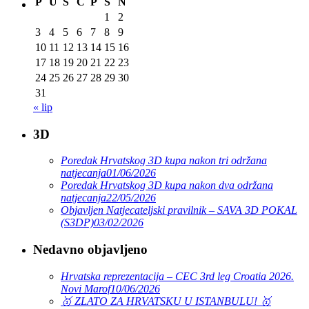
P
U
S
Č
P
S
N
1
2
3
4
5
6
7
8
9
10
11
12
13
14
15
16
17
18
19
20
21
22
23
24
25
26
27
28
29
30
31
« lip
3D
Poredak Hrvatskog 3D kupa nakon tri održana
natjecanja
01/06/2026
Poredak Hrvatskog 3D kupa nakon dva održana
natjecanja
22/05/2026
Objavljen Natjecateljski pravilnik – SAVA 3D POKAL
(S3DP)
03/02/2026
Nedavno objavljeno
Hrvatska reprezentacija – CEC 3rd leg Croatia 2026.
Novi Marof
10/06/2026
🥇 ZLATO ZA HRVATSKU U ISTANBULU! 🥇