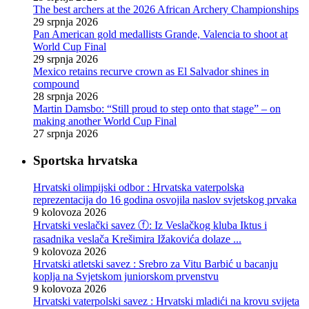
The best archers at the 2026 African Archery Championships
29 srpnja 2026
Pan American gold medallists Grande, Valencia to shoot at
World Cup Final
29 srpnja 2026
Mexico retains recurve crown as El Salvador shines in
compound
28 srpnja 2026
Martin Damsbo: “Still proud to step onto that stage” – on
making another World Cup Final
27 srpnja 2026
Sportska hrvatska
Hrvatski olimpijski odbor : Hrvatska vaterpolska
reprezentacija do 16 godina osvojila naslov svjetskog prvaka
9 kolovoza 2026
Hrvatski veslački savez ⓕ: Iz Veslačkog kluba Iktus i
rasadnika veslača Krešimira Ižakovića dolaze ...
9 kolovoza 2026
Hrvatski atletski savez : Srebro za Vitu Barbić u bacanju
koplja na Svjetskom juniorskom prvenstvu
9 kolovoza 2026
Hrvatski vaterpolski savez : Hrvatski mladići na krovu svijeta