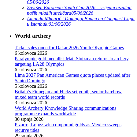
05/06/2026
Završen European Youth Cup 2026 – vrijedni rezultati
naših mladih streličara
05/06/2026
Amanda Mlinarić i Domagoj Buden na Conquest Cupu
u Istanbulu
03/06/2026
World archery
Ticket sales open for Dakar 2026 Youth Olympic Games
6 kolovoza 2026
Paralympic gold medallist Matt Stutzman returns to archery,
targeting LA28 Olympics
6 kolovoza 2026
Lima 2027 Pan American Games quota places updated after
Santo Domingo
5 kolovoza 2026
Britain’s Finnegan and Hicks set youth, senior barebow
mixed team world records
3 kolovoza 2026
World Archery Knowledge Sharing communications
programme expands worldwide
30 srpnja 2026
Pizarro, Lopez win compound golds as Mexico sweeps
recurve titles
29 srpnja 2026