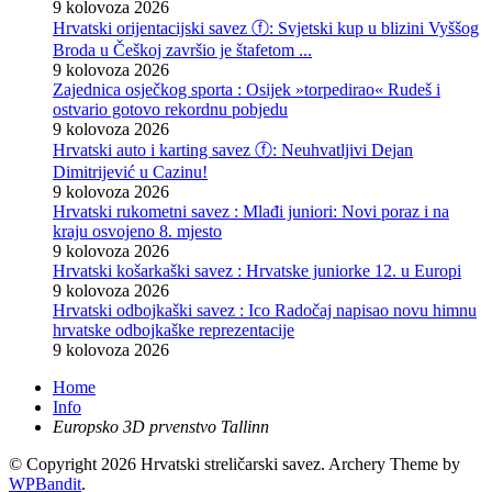
9 kolovoza 2026
Hrvatski orijentacijski savez ⓕ: Svjetski kup u blizini Vyššog
Broda u Češkoj završio je štafetom ...
9 kolovoza 2026
Zajednica osječkog sporta : Osijek »torpedirao« Rudeš i
ostvario gotovo rekordnu pobjedu
9 kolovoza 2026
Hrvatski auto i karting savez ⓕ: Neuhvatljivi Dejan
Dimitrijević u Cazinu!
9 kolovoza 2026
Hrvatski rukometni savez : Mlađi juniori: Novi poraz i na
kraju osvojeno 8. mjesto
9 kolovoza 2026
Hrvatski košarkaški savez : Hrvatske juniorke 12. u Europi
9 kolovoza 2026
Hrvatski odbojkaški savez : Ico Radočaj napisao novu himnu
hrvatske odbojkaške reprezentacije
9 kolovoza 2026
Home
Info
Europsko 3D prvenstvo Tallinn
© Copyright 2026 Hrvatski streličarski savez.
Archery Theme by
WPBandit
.