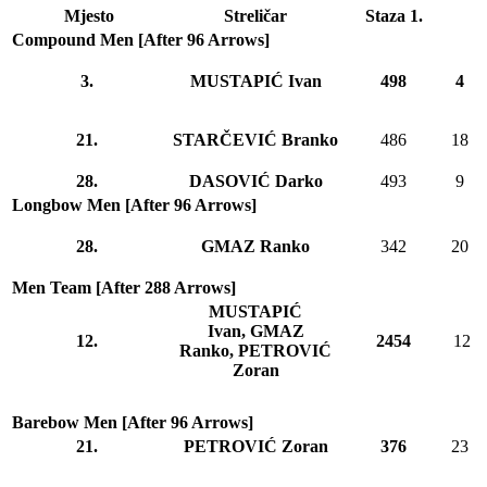
Mjesto
Streličar
Staza 1.
Compound Men [After 96 Arrows]
3.
MUSTAPIĆ Ivan
498
4
21.
STARČEVIĆ Branko
486
18
28.
DASOVIĆ Darko
493
9
Longbow Men [After 96 Arrows]
28.
GMAZ Ranko
342
20
Men Team [After 288 Arrows]
MUSTAPIĆ
Ivan,
GMAZ
12.
2454
12
Ranko,
PETROVIĆ
Zoran
Barebow Men [After 96 Arrows]
21.
PETROVIĆ Zoran
376
23