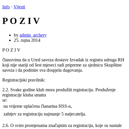
Info
·
Vijesti
P O Z I V
by
admin_archery
25. rujna 2014
P O Z I V
članovima da u Ured saveza dostave Izvadak iz registra udruga RH
koji nije stariji od šest mjeseci radi pripreme za sjednicu Skupštine
saveza i da podmire sva dospjela dugovanja.
Registracijski pravilnik:
2.2. Svake godine klub mora produžiti registraciju. Produženje
registracije kluba smatra
se:
 na vrijeme uplaćena članarina HSS-u,
 zahtjev za registraciju najmanje 5 natjecatelja.
2.6. O svim promjenama značajnim za registraciju, koje su nastale