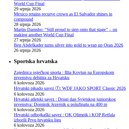
World Cup Final
29 srpnja 2026
Mexico retains recurve crown as El Salvador shines in
compound
28 srpnja 2026
Martin Damsbo: “Still proud to step onto that stage” – on
making another World Cup Final
27 srpnja 2026
Ben Abdelkader turns silver into gold to wrap up Oran 2026
26 srpnja 2026
Sportska hrvatska
Zajednica osječkog sporta : Illia Kovtun na Europskom
prvenstvu debitira za Hrvatsku
6 kolovoza 2026
Hrvatski pikado savez ⓕ: WDF JAKO SPORT Classic 2026
6 kolovoza 2026
Hrvatski atletski savez : Drugi dan Svjetskog juniorskog
prvenstva: Dominik Jezernik u polufinalu na 400 m
6 kolovoza 2026
Hrvatski odbojkaški savez : OK Olimpik i KOP Retfala
izborili Prvu hrvatsku ligu
6 kolovoza 2026