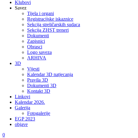
Klubovi
Savez
Tijela i organi
Registracijske iskaznice
Sekcija streličarskih sudaca
Sekcija ZHST treneri
Dokumenti
Zapisnici
Obrasci
Logo saveza
ARHIVA
3D
Vijesti
Kalendar 3D natjecanja
Pravila 3D
Dokumenti 3D
Kontakt 3D
Linkovi
Kalendar 2026.
Galerija
Fotogalerije
EGP 2023
objave
0