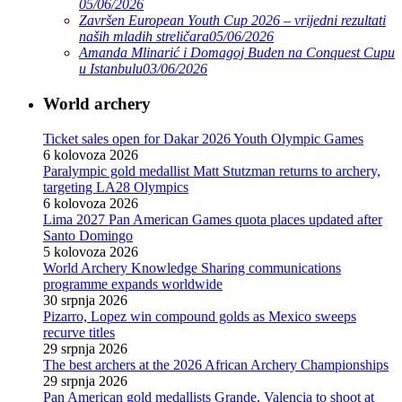
05/06/2026
Završen European Youth Cup 2026 – vrijedni rezultati
naših mladih streličara
05/06/2026
Amanda Mlinarić i Domagoj Buden na Conquest Cupu
u Istanbulu
03/06/2026
World archery
Ticket sales open for Dakar 2026 Youth Olympic Games
6 kolovoza 2026
Paralympic gold medallist Matt Stutzman returns to archery,
targeting LA28 Olympics
6 kolovoza 2026
Lima 2027 Pan American Games quota places updated after
Santo Domingo
5 kolovoza 2026
World Archery Knowledge Sharing communications
programme expands worldwide
30 srpnja 2026
Pizarro, Lopez win compound golds as Mexico sweeps
recurve titles
29 srpnja 2026
The best archers at the 2026 African Archery Championships
29 srpnja 2026
Pan American gold medallists Grande, Valencia to shoot at