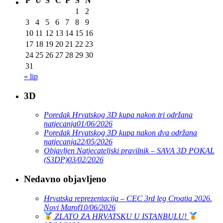
P
U
S
Č
P
S
N
1
2
3
4
5
6
7
8
9
10
11
12
13
14
15
16
17
18
19
20
21
22
23
24
25
26
27
28
29
30
31
« lip
3D
Poredak Hrvatskog 3D kupa nakon tri održana
natjecanja
01/06/2026
Poredak Hrvatskog 3D kupa nakon dva održana
natjecanja
22/05/2026
Objavljen Natjecateljski pravilnik – SAVA 3D POKAL
(S3DP)
03/02/2026
Nedavno objavljeno
Hrvatska reprezentacija – CEC 3rd leg Croatia 2026.
Novi Marof
10/06/2026
ZLATO ZA HRVATSKU U ISTANBULU!