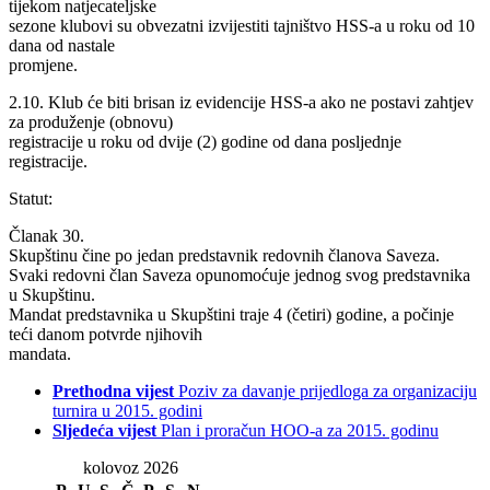
tijekom natjecateljske
sezone klubovi su obvezatni izvijestiti tajništvo HSS-a u roku od 10
dana od nastale
promjene.
2.10. Klub će biti brisan iz evidencije HSS-a ako ne postavi zahtjev
za produženje (obnovu)
registracije u roku od dvije (2) godine od dana posljednje
registracije.
Statut:
Članak 30.
Skupštinu čine po jedan predstavnik redovnih članova Saveza.
Svaki redovni član Saveza opunomoćuje jednog svog predstavnika
u Skupštinu.
Mandat predstavnika u Skupštini traje 4 (četiri) godine, a počinje
teći danom potvrde njihovih
mandata.
Prethodna vijest
Poziv za davanje prijedloga za organizaciju
turnira u 2015. godini
Sljedeća vijest
Plan i proračun HOO-a za 2015. godinu
kolovoz 2026