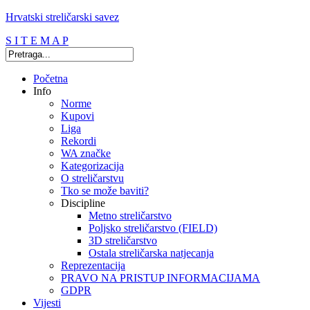
Hrvatski streličarski savez
S I T E M A P
Početna
Info
Norme
Kupovi
Liga
Rekordi
WA značke
Kategorizacija
O streličarstvu
Tko se može baviti?
Discipline
Metno streličarstvo
Poljsko streličarstvo (FIELD)
3D streličarstvo
Ostala streličarska natjecanja
Reprezentacija
PRAVO NA PRISTUP INFORMACIJAMA
GDPR
Vijesti