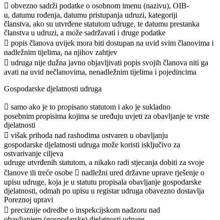
 obvezno sadrži podatke o osobnom imenu (nazivu), OIB-
u, datumu rođenja, datumu pristupanja udruzi, kategoriji
članstva, ako su utvrđene statutom udruge, te datumu prestanka
članstva u udruzi, a može sadržavati i druge podatke
 popis članova uvijek mora biti dostupan na uvid svim članovima i
nadležnim tijelima, na njihov zahtjev
 udruga nije dužna javno objavljivati popis svojih članova niti ga
avati na uvid nečlanovima, nenadležnim tijelima i pojedincima
Gospodarske djelatnosti udruga
 samo ako je to propisano statutom i ako je sukladno
posebnim propisima kojima se uređuju uvjeti za obavljanje te vrste
djelatnosti
 višak prihoda nad rashodima ostvaren u obavljanju
gospodarske djelatnosti udruga može koristi isključivo za
ostvarivanje ciljeva
udruge utvrđenih statutom, a nikako radi stjecanja dobiti za svoje
članove ili treće osobe  nadležni ured državne uprave rješenje o
upisu udruge, koja je u statutu propisala obavljanje gospodarske
djelatnosti, odmah po upisu u registar udruga obavezno dostavlja
Poreznoj upravi
 preciznije odredbe o inspekcijskom nadzoru nad
obavljanjem (gospodarske) djelatnosti udruge