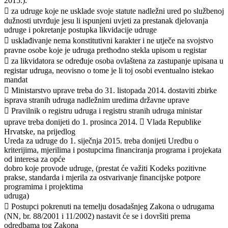
2015.).
 za udruge koje ne usklade svoje statute nadležni ured po službenoj
dužnosti utvrđuje jesu li ispunjeni uvjeti za prestanak djelovanja
udruge i pokretanje postupka likvidacije udruge
 usklađivanje nema konstitutivni karakter i ne utječe na svojstvo
pravne osobe koje je udruga prethodno stekla upisom u registar
 za likvidatora se određuje osoba ovlaštena za zastupanje upisana u
registar udruga, neovisno o tome je li toj osobi eventualno istekao
mandat
 Ministarstvo uprave treba do 31. listopada 2014. dostaviti zbirke
isprava stranih udruga nadležnim uredima državne uprave
 Pravilnik o registru udruga i registru stranih udruga ministar
uprave treba donijeti do 1. prosinca 2014.  Vlada Republike
Hrvatske, na prijedlog
Ureda za udruge do 1. siječnja 2015. treba donijeti Uredbu o
kriterijima, mjerilima i postupcima financiranja programa i projekata
od interesa za opće
dobro koje provode udruge, (prestat će važiti Kodeks pozitivne
prakse, standarda i mjerila za ostvarivanje financijske potpore
programima i projektima
udruga)
 Postupci pokrenuti na temelju dosadašnjeg Zakona o udrugama
(NN, br. 88/2001 i 11/2002) nastavit će se i dovršiti prema
odredbama tog Zakona