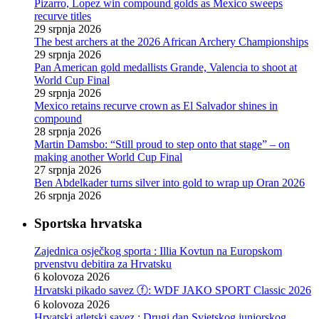
Pizarro, Lopez win compound golds as Mexico sweeps
recurve titles
29 srpnja 2026
The best archers at the 2026 African Archery Championships
29 srpnja 2026
Pan American gold medallists Grande, Valencia to shoot at
World Cup Final
29 srpnja 2026
Mexico retains recurve crown as El Salvador shines in
compound
28 srpnja 2026
Martin Damsbo: “Still proud to step onto that stage” – on
making another World Cup Final
27 srpnja 2026
Ben Abdelkader turns silver into gold to wrap up Oran 2026
26 srpnja 2026
Sportska hrvatska
Zajednica osječkog sporta : Illia Kovtun na Europskom
prvenstvu debitira za Hrvatsku
6 kolovoza 2026
Hrvatski pikado savez ⓕ: WDF JAKO SPORT Classic 2026
6 kolovoza 2026
Hrvatski atletski savez : Drugi dan Svjetskog juniorskog