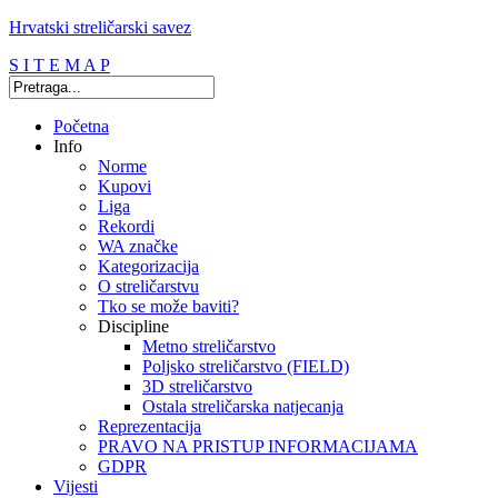
Hrvatski streličarski savez
S I T E M A P
Početna
Info
Norme
Kupovi
Liga
Rekordi
WA značke
Kategorizacija
O streličarstvu
Tko se može baviti?
Discipline
Metno streličarstvo
Poljsko streličarstvo (FIELD)
3D streličarstvo
Ostala streličarska natjecanja
Reprezentacija
PRAVO NA PRISTUP INFORMACIJAMA
GDPR
Vijesti