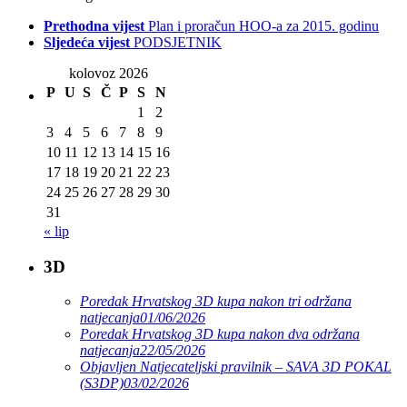
Prethodna vijest
Plan i proračun HOO-a za 2015. godinu
Sljedeća vijest
PODSJETNIK
kolovoz 2026
P
U
S
Č
P
S
N
1
2
3
4
5
6
7
8
9
10
11
12
13
14
15
16
17
18
19
20
21
22
23
24
25
26
27
28
29
30
31
« lip
3D
Poredak Hrvatskog 3D kupa nakon tri održana
natjecanja
01/06/2026
Poredak Hrvatskog 3D kupa nakon dva održana
natjecanja
22/05/2026
Objavljen Natjecateljski pravilnik – SAVA 3D POKAL
(S3DP)
03/02/2026