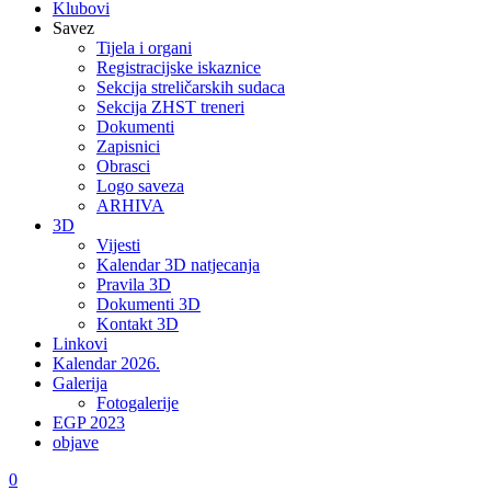
Klubovi
Savez
Tijela i organi
Registracijske iskaznice
Sekcija streličarskih sudaca
Sekcija ZHST treneri
Dokumenti
Zapisnici
Obrasci
Logo saveza
ARHIVA
3D
Vijesti
Kalendar 3D natjecanja
Pravila 3D
Dokumenti 3D
Kontakt 3D
Linkovi
Kalendar 2026.
Galerija
Fotogalerije
EGP 2023
objave
0