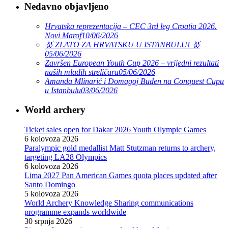
Nedavno objavljeno
Hrvatska reprezentacija – CEC 3rd leg Croatia 2026.
Novi Marof
10/06/2026
🥇 ZLATO ZA HRVATSKU U ISTANBULU! 🥇
05/06/2026
Završen European Youth Cup 2026 – vrijedni rezultati
naših mladih streličara
05/06/2026
Amanda Mlinarić i Domagoj Buden na Conquest Cupu
u Istanbulu
03/06/2026
World archery
Ticket sales open for Dakar 2026 Youth Olympic Games
6 kolovoza 2026
Paralympic gold medallist Matt Stutzman returns to archery,
targeting LA28 Olympics
6 kolovoza 2026
Lima 2027 Pan American Games quota places updated after
Santo Domingo
5 kolovoza 2026
World Archery Knowledge Sharing communications
programme expands worldwide
30 srpnja 2026