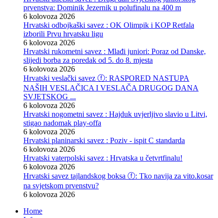
prvenstva: Dominik Jezernik u polufinalu na 400 m
6 kolovoza 2026
Hrvatski odbojkaški savez : OK Olimpik i KOP Retfala
izborili Prvu hrvatsku ligu
6 kolovoza 2026
Hrvatski rukometni savez : Mlađi juniori: Poraz od Danske,
slijedi borba za poredak od 5. do 8. mjesta
6 kolovoza 2026
Hrvatski veslački savez ⓕ: RASPORED NASTUPA
NAŠIH VESLAČICA I VESLAČA DRUGOG DANA
SVJETSKOG ...
6 kolovoza 2026
Hrvatski nogometni savez : Hajduk uvjerljivo slavio u Litvi,
stigao nadomak play-offa
6 kolovoza 2026
Hrvatski planinarski savez : Poziv - ispit C standarda
6 kolovoza 2026
Hrvatski vaterpolski savez : Hrvatska u četvrtfinalu!
6 kolovoza 2026
Hrvatski savez tajlandskog boksa ⓕ: Tko navija za vito.kosar
na svjetskom prvenstvu?
6 kolovoza 2026
Home