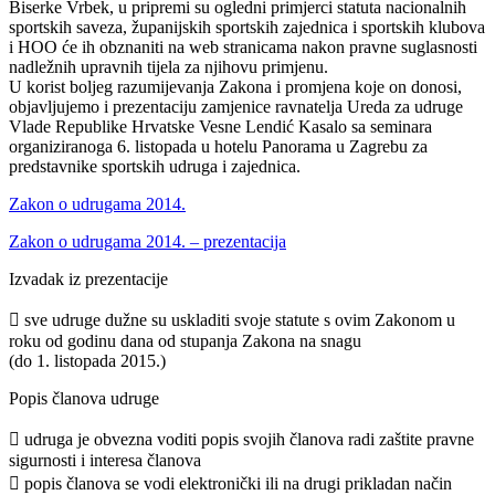
Biserke Vrbek, u pripremi su ogledni primjerci statuta nacionalnih
sportskih saveza, županijskih sportskih zajednica i sportskih klubova
i HOO će ih obznaniti na web stranicama nakon pravne suglasnosti
nadležnih upravnih tijela za njihovu primjenu.
U korist boljeg razumijevanja Zakona i promjena koje on donosi,
objavljujemo i prezentaciju zamjenice ravnatelja Ureda za udruge
Vlade Republike Hrvatske Vesne Lendić Kasalo sa seminara
organiziranoga 6. listopada u hotelu Panorama u Zagrebu za
predstavnike sportskih udruga i zajednica.
Zakon o udrugama 2014.
Zakon o udrugama 2014. – prezentacija
Izvadak iz prezentacije
 sve udruge dužne su uskladiti svoje statute s ovim Zakonom u
roku od godinu dana od stupanja Zakona na snagu
(do 1. listopada 2015.)
Popis članova udruge
 udruga je obvezna voditi popis svojih članova radi zaštite pravne
sigurnosti i interesa članova
 popis članova se vodi elektronički ili na drugi prikladan način