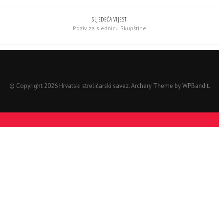
SLJEDEĆA VIJEST
Poziv za sjednicu Skupštine
© Copyright 2026 Hrvatski streličarski savez.
Archery Theme by
WPBandit
.