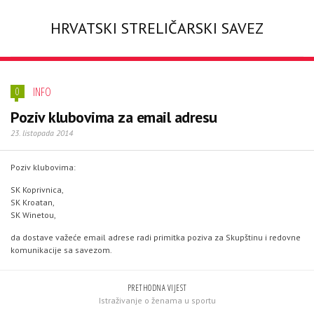
HRVATSKI STRELIČARSKI SAVEZ
INFO
0
Poziv klubovima za email adresu
23. listopada 2014
Poziv klubovima:
SK Koprivnica,
SK Kroatan,
SK Winetou,
da dostave važeće email adrese radi primitka poziva za Skupštinu i redovne
komunikacije sa savezom.
PRETHODNA VIJEST
Istraživanje o ženama u sportu