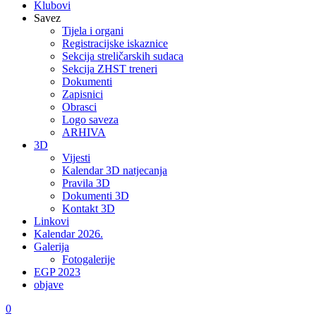
Klubovi
Savez
Tijela i organi
Registracijske iskaznice
Sekcija streličarskih sudaca
Sekcija ZHST treneri
Dokumenti
Zapisnici
Obrasci
Logo saveza
ARHIVA
3D
Vijesti
Kalendar 3D natjecanja
Pravila 3D
Dokumenti 3D
Kontakt 3D
Linkovi
Kalendar 2026.
Galerija
Fotogalerije
EGP 2023
objave
0