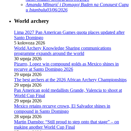
Amanda Mlinarić i Domagoj Buden na Conquest Cupu
u Istanbulu
03/06/2026
World archery
Lima 2027 Pan American Games quota places updated after
Santo Domingo
5 kolovoza 2026
World Archery Knowledge Sharing communications
programme expands around the world
30 srpnja 2026
Pizarro, Lopez win compound golds as Mexico shines in
recurve at Santo Domingo 2026
29 srpnja 2026
The best archers at the 2026 African Archery Championships
29 srpnja 2026
Pan American gold medallists Grande, Valencia to shoot at
World Cup Final
29 srpnja 2026
Mexico retains recurve crown, El Salvador shines in
compound in Santo Domingo
28 srpnja 2026
Martin Damsbo: “Still proud to step onto that stage” – on
making another World Cup Final