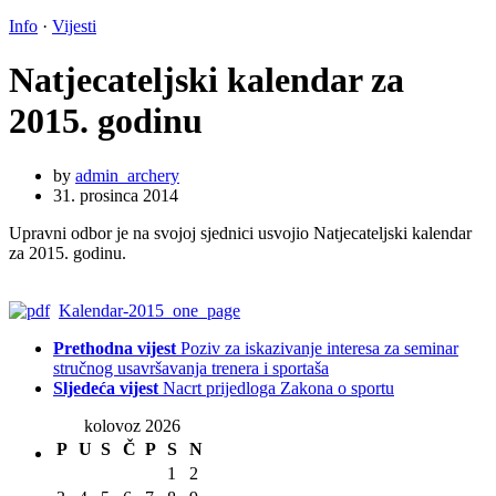
Info
·
Vijesti
Natjecateljski kalendar za
2015. godinu
by
admin_archery
31. prosinca 2014
Upravni odbor je na svojoj sjednici usvojio Natjecateljski kalendar
za 2015. godinu.
Kalendar-2015_one_page
Prethodna vijest
Poziv za iskazivanje interesa za seminar
stručnog usavršavanja trenera i sportaša
Sljedeća vijest
Nacrt prijedloga Zakona o sportu
kolovoz 2026
P
U
S
Č
P
S
N
1
2