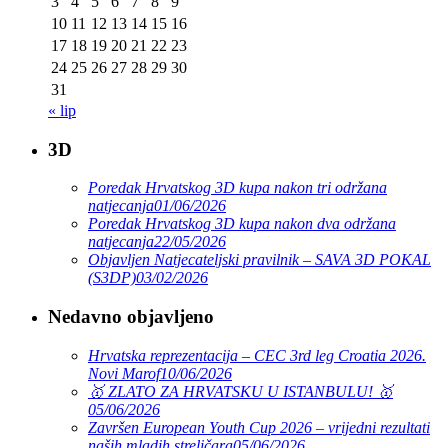
3
4
5
6
7
8
9
10
11
12
13
14
15
16
17
18
19
20
21
22
23
24
25
26
27
28
29
30
31
« lip
3D
Poredak Hrvatskog 3D kupa nakon tri održana
natjecanja
01/06/2026
Poredak Hrvatskog 3D kupa nakon dva održana
natjecanja
22/05/2026
Objavljen Natjecateljski pravilnik – SAVA 3D POKAL
(S3DP)
03/02/2026
Nedavno objavljeno
Hrvatska reprezentacija – CEC 3rd leg Croatia 2026.
Novi Marof
10/06/2026
🥇 ZLATO ZA HRVATSKU U ISTANBULU! 🥇
05/06/2026
Završen European Youth Cup 2026 – vrijedni rezultati
naših mladih streličara
05/06/2026