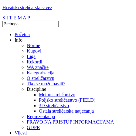
Hrvatski streličarski savez
S I T E M A P
Početna
Info
Norme
Kupovi
Liga
Rekordi
WA značke
Kategorizacija
O streličarstvu
Tko se može baviti?
Discipline
Metno streličarstvo
Poljsko streličarstvo (FIELD)
3D streličarstvo
Ostala streličarska natjecanja
Reprezentacija
PRAVO NA PRISTUP INFORMACIJAMA
GDPR
Vijesti