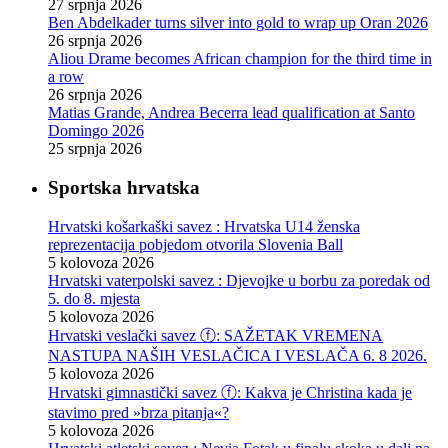
27 srpnja 2026
Ben Abdelkader turns silver into gold to wrap up Oran 2026
26 srpnja 2026
Aliou Drame becomes African champion for the third time in
a row
26 srpnja 2026
Matias Grande, Andrea Becerra lead qualification at Santo
Domingo 2026
25 srpnja 2026
Sportska hrvatska
Hrvatski košarkaški savez : Hrvatska U14 ženska
reprezentacija pobjedom otvorila Slovenia Ball
5 kolovoza 2026
Hrvatski vaterpolski savez : Djevojke u borbu za poredak od
5. do 8. mjesta
5 kolovoza 2026
Hrvatski veslački savez ⓕ: SAŽETAK VREMENA
NASTUPA NAŠIH VESLAČICA I VESLAČA 6. 8 2026.
5 kolovoza 2026
Hrvatski gimnastički savez ⓕ: Kakva je Christina kada je
stavimo pred »brza pitanja«?
5 kolovoza 2026