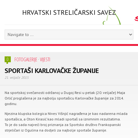
HRVATSKI STRELIČARSKI SAVEZ
FOTOGALERIJE
·
VIJESTI
0
SPORTAŠI KARLOVAČKE ŽUPANIJE
21. veljače 2015
Na sportskoj svečanosti održanoj u Dugoj Resi u petak (20. veljače) Maja
Orlić proglašena je za najbolju sportašicu Karlovačke županije za 2014.
godinu.
Njezina klupska kolegica Nives Višnjić nagrađena je kao nadarena mlada
sportašica, a Oton Kirasić kao mladi sportaš sa iznimnim rezultatima.
To je do sada najveći broj priznanja za Sportsko društvo Frankopanski
strjeličari iz Ogulina na dodjeli za najbolje sportaše županije.