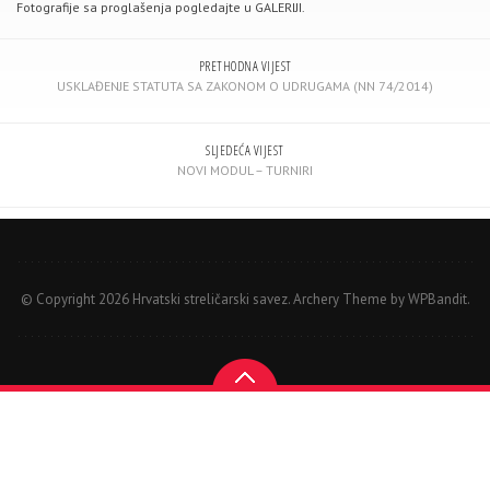
Fotografije sa proglašenja pogledajte u GALERIJI.
PRETHODNA VIJEST
USKLAĐENJE STATUTA SA ZAKONOM O UDRUGAMA (NN 74/2014)
SLJEDEĆA VIJEST
NOVI MODUL – TURNIRI
© Copyright 2026 Hrvatski streličarski savez.
Archery Theme by
WPBandit
.