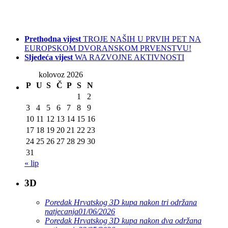
Prethodna vijest
TROJE NAŠIH U PRVIH PET NA
EUROPSKOM DVORANSKOM PRVENSTVU!
Sljedeća vijest
WA RAZVOJNE AKTIVNOSTI
kolovoz 2026
P
U
S
Č
P
S
N
1
2
3
4
5
6
7
8
9
10
11
12
13
14
15
16
17
18
19
20
21
22
23
24
25
26
27
28
29
30
31
« lip
3D
Poredak Hrvatskog 3D kupa nakon tri održana
natjecanja
01/06/2026
Poredak Hrvatskog 3D kupa nakon dva održana