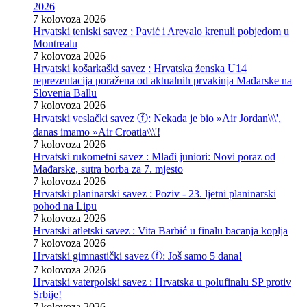
2026
7 kolovoza 2026
Hrvatski teniski savez : Pavić i Arevalo krenuli pobjedom u
Montrealu
7 kolovoza 2026
Hrvatski košarkaški savez : Hrvatska ženska U14
reprezentacija poražena od aktualnih prvakinja Mađarske na
Slovenia Ballu
7 kolovoza 2026
Hrvatski veslački savez ⓕ: Nekada je bio »Air Jordan\\\',
danas imamo »Air Croatia\\\'!
7 kolovoza 2026
Hrvatski rukometni savez : Mlađi juniori: Novi poraz od
Mađarske, sutra borba za 7. mjesto
7 kolovoza 2026
Hrvatski planinarski savez : Poziv - 23. ljetni planinarski
pohod na Lipu
7 kolovoza 2026
Hrvatski atletski savez : Vita Barbić u finalu bacanja koplja
7 kolovoza 2026
Hrvatski gimnastički savez ⓕ: Još samo 5 dana!
7 kolovoza 2026
Hrvatski vaterpolski savez : Hrvatska u polufinalu SP protiv
Srbije!
7 kolovoza 2026