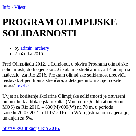
Info
·
Vijesti
PROGRAM OLIMPIJSKE
SOLIDARNOSTI
by
admin_archery
2. ožujka 2015
Pred Olimpijadu 2012. u Londonu, u okviru Programa olimpijske
solidarnosti, dodijeljene su 22 školarine streličarima, a 14 od njih se
natjecalo. Za Rio 2016. Program olimpijske solidarnost predviđa
nastavak stipendiranja streličara, a detaljne informacije možete
pronaći
ovdje
.
Uvjet za korištenje školarine Olimpijske solidarnosti je ostvareni
minimalni kvalifikacijski rezultat (Minimum Qualification Score
MQS) za Rio 2016. – 630(M)/600(W) na 70 m, u periodu
između 26.07.2015. i 11.07.2016. na WA registriranom natjecanju,
umanjen za 5%.
Sustav kvalifikacija Rio 2016.