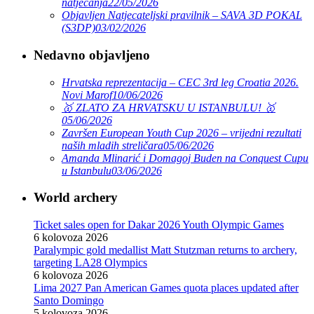
natjecanja
22/05/2026
Objavljen Natjecateljski pravilnik – SAVA 3D POKAL
(S3DP)
03/02/2026
Nedavno objavljeno
Hrvatska reprezentacija – CEC 3rd leg Croatia 2026.
Novi Marof
10/06/2026
🥇 ZLATO ZA HRVATSKU U ISTANBULU! 🥇
05/06/2026
Završen European Youth Cup 2026 – vrijedni rezultati
naših mladih streličara
05/06/2026
Amanda Mlinarić i Domagoj Buden na Conquest Cupu
u Istanbulu
03/06/2026
World archery
Ticket sales open for Dakar 2026 Youth Olympic Games
6 kolovoza 2026
Paralympic gold medallist Matt Stutzman returns to archery,
targeting LA28 Olympics
6 kolovoza 2026
Lima 2027 Pan American Games quota places updated after
Santo Domingo
5 kolovoza 2026