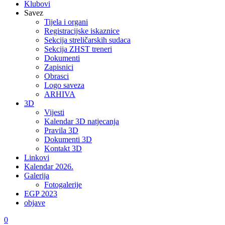
Klubovi
Savez
Tijela i organi
Registracijske iskaznice
Sekcija streličarskih sudaca
Sekcija ZHST treneri
Dokumenti
Zapisnici
Obrasci
Logo saveza
ARHIVA
3D
Vijesti
Kalendar 3D natjecanja
Pravila 3D
Dokumenti 3D
Kontakt 3D
Linkovi
Kalendar 2026.
Galerija
Fotogalerije
EGP 2023
objave
0