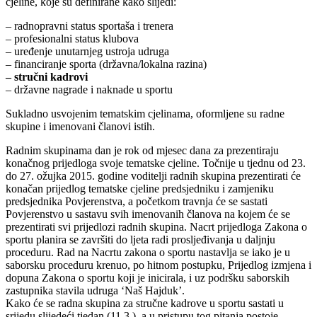
cjeline, koje su definirane kako slijedi:
– radnopravni status sportaša i trenera
– profesionalni status klubova
– uređenje unutarnjeg ustroja udruga
– financiranje sporta (državna/lokalna razina)
– stručni kadrovi
– državne nagrade i naknade u sportu
Sukladno usvojenim tematskim cjelinama, oformljene su radne
skupine i imenovani članovi istih.
Radnim skupinama dan je rok od mjesec dana za prezentiraju
konačnog prijedloga svoje tematske cjeline. Točnije u tjednu od 23.
do 27. ožujka 2015. godine voditelji radnih skupina prezentirati će
konačan prijedlog tematske cjeline predsjedniku i zamjeniku
predsjednika Povjerenstva, a početkom travnja će se sastati
Povjerenstvo u sastavu svih imenovanih članova na kojem će se
prezentirati svi prijedlozi radnih skupina. Nacrt prijedloga Zakona o
sportu planira se završiti do ljeta radi prosljeđivanja u daljnju
proceduru. Rad na Nacrtu zakona o sportu nastavlja se iako je u
saborsku proceduru krenuo, po hitnom postupku, Prijedlog izmjena i
dopuna Zakona o sportu koji je inicirala, i uz podršku saborskih
zastupnika stavila udruga ‘Naš Hajduk’.
Kako će se radna skupina za stručne kadrove u sportu sastati u
srijedu slijedeći tjedan (11.3.), a u pristupu tog pitanja postoje