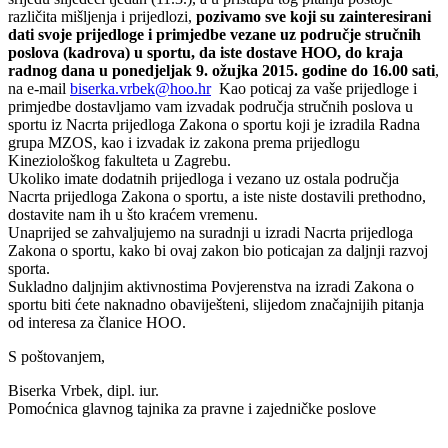
različita mišljenja i prijedlozi,
pozivamo sve koji su zainteresirani
dati svoje prijedloge i primjedbe vezane uz područje stručnih
poslova (kadrova) u sportu, da iste dostave HOO, do kraja
radnog dana u ponedjeljak 9. ožujka 2015. godine do 16.00 sati
,
na e-mail
biserka.vrbek@hoo.hr
Kao poticaj za vaše prijedloge i
primjedbe dostavljamo vam izvadak područja stručnih poslova u
sportu iz Nacrta prijedloga Zakona o sportu koji je izradila Radna
grupa MZOS, kao i izvadak iz zakona prema prijedlogu
Kineziološkog fakulteta u Zagrebu.
Ukoliko imate dodatnih prijedloga i vezano uz ostala područja
Nacrta prijedloga Zakona o sportu, a iste niste dostavili prethodno,
dostavite nam ih u što kraćem vremenu.
Unaprijed se zahvaljujemo na suradnji u izradi Nacrta prijedloga
Zakona o sportu, kako bi ovaj zakon bio poticajan za daljnji razvoj
sporta.
Sukladno daljnjim aktivnostima Povjerenstva na izradi Zakona o
sportu biti ćete naknadno obaviješteni, slijedom značajnijih pitanja
od interesa za članice HOO.
S poštovanjem,
Biserka Vrbek, dipl. iur.
Pomoćnica glavnog tajnika za pravne i zajedničke poslove