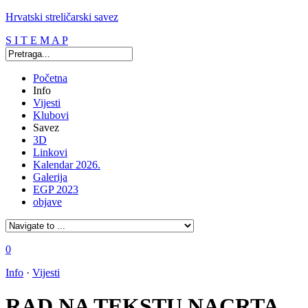
Hrvatski streličarski savez
S I T E M A P
Početna
Info
Vijesti
Klubovi
Savez
3D
Linkovi
Kalendar 2026.
Galerija
EGP 2023
objave
0
Info
·
Vijesti
RAD NA TEKSTU NACRTA