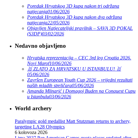
Poredak Hrvatskog 3D kupa nakon tri održana
natjecanja
01/06/2026
Poredak Hrvatskog 3D kupa nakon dva održana
natjecanja
22/05/2026
Objavljen Natjecateljski pravilnik – SAVA 3D POKAL
(S3DP)
03/02/2026
Nedavno objavljeno
Hrvatska reprezentacija – CEC 3rd leg Croatia 2026.
Novi Marof
10/06/2026
🥇 ZLATO ZA HRVATSKU U ISTANBULU! 🥇
05/06/2026
Završen European Youth Cup 2026 – vrijedni rezultati
naših mladih streličara
05/06/2026
Amanda Mlinarić i Domagoj Buden na Conquest Cupu
u Istanbulu
03/06/2026
World archery
Paralympic gold medallist Matt Stutzman returns to archery,
targeting LA28 Olympics
6 kolovoza 2026
Lima 2027 Pan American Games quota places updated after