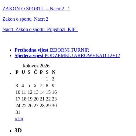
ZAKON O SPORTU – Nacrt 2_ 1
Zakon o sportu_Nacrt 2
Nacrt_Zakon o sportu_Prijedlozi_KIF_
Prethodna vijest
IZBORNI TURNIR
Sljedeća vijest
PODZEMELJ ARROWHEAD 12+12
kolovoz 2026
P
U
S
Č
P
S
N
1
2
3
4
5
6
7
8
9
10
11
12
13
14
15
16
17
18
19
20
21
22
23
24
25
26
27
28
29
30
31
« lip
3D