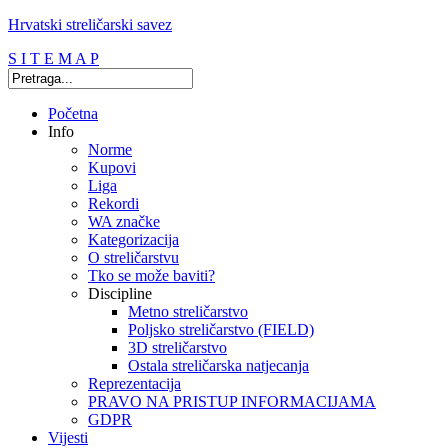
Hrvatski streličarski savez
S I T E M A P
Početna
Info
Norme
Kupovi
Liga
Rekordi
WA značke
Kategorizacija
O streličarstvu
Tko se može baviti?
Discipline
Metno streličarstvo
Poljsko streličarstvo (FIELD)
3D streličarstvo
Ostala streličarska natjecanja
Reprezentacija
PRAVO NA PRISTUP INFORMACIJAMA
GDPR
Vijesti