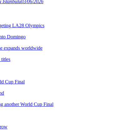
 Istanbulu
03/06/2026
argeting LA28 Olympics
anto Domingo
e expands worldwide
itles
rld Cup Final
nd
ing another World Cup Final
 row