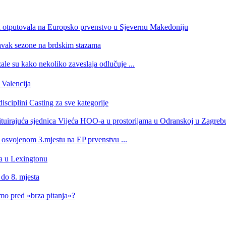
a otputovala na Europsko prvenstvo u Sjevernu Makedoniju
tavak sezone na brdskim stazama
e su kako nekoliko zaveslaja odlučuje ...
Valencija
isciplini Casting za sve kategorije
stituirajuća sjednica Vijeća HOO-a u prostorijama u Odranskoj u Zagreb
a osvojenom 3.mjestu na EP prvenstvu ...
ra u Lexingtonu
 do 8. mjesta
imo pred »brza pitanja«?