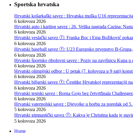
Sportska hrvatska
Hrvatski košarkaški savez : Hrvatska muška U16 reprezentacij
6 kolovoza 2026
Hrvatski auto i karting savez : 26. Velika nagrada Cazina: Nas
6 kolovoza 2026
Hrvatski veslački savez ⓕ: Franka Boc i Ema Božiković pokazal
6 kolovoza 2026
Hrvatski baseball savez ⓕ: U23 Europsko prvenstvo B-Grupa, 
6 kolovoza 2026
Hrvatski športsko ribolovni savez : Poziv na završnicu Kupa u d
6 kolovoza 2026
Hrvatski olimpijski odbor : U petak (7. kolovoza u 9 sati) kon
6 kolovoza 2026
Hrvatski biljarski savez ⓕ: Čestitke Hrvatskoj reprezentaciji n
6 kolovoza 2026
Hrvatski teniski savez : Borna Gojo bez četvrtfinala Challenge
6 kolovoza 2026
Hrvatski vaterpolski savez : Djevojke u borbu za poredak od 5.
5 kolovoza 2026
Hrvatski gimnastički savez ⓕ: Kakva je Christina kada je stav
5 kolovoza 2026
Home