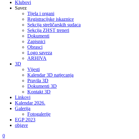
Klubovi
Savez
Tijela i organi
Registracijske iskaznice
Sekcija streličarskih sudaca
Sekcija ZHST treneri
Dokumenti
Zapisnici
Obrasci
Logo saveza
ARHIVA
3D
Vijesti
Kalendar 3D natjecanja
Pravila 3D
Dokumenti 3D
Kontakt 3D
Linkovi
Kalendar 2026.
Galerija
Fotogalerije
EGP 2023
objave
0