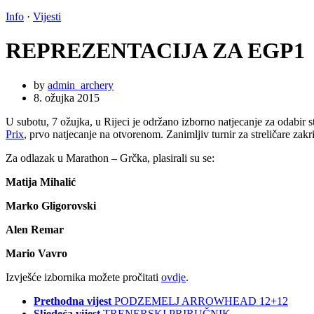
Info
·
Vijesti
REPREZENTACIJA ZA EGP1
by
admin_archery
8. ožujka 2015
U subotu, 7 ožujka, u Rijeci je održano izborno natjecanje za odabir st
Prix
, prvo natjecanje na otvorenom. Zanimljiv turnir za streličare zakri
Za odlazak u Marathon – Grčka, plasirali su se:
Matija Mihalić
Marko Gligorovski
Alen Remar
Mario Vavro
Izvješće izbornika možete pročitati
ovdje
.
Prethodna vijest
PODZEMELJ ARROWHEAD 12+12
Sljedeća vijest
TRENERSKI PRIRUČNIK