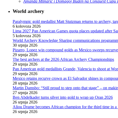
Amanda Mlinarić i Domagoj Buden na Conquest Cupu u
World archery
Paralympic gold medallist Matt Stutzman returns to archery, t
6 kolovoza 2026
Lima 2027 Pan American Games quota places updated after S
5 kolovoza 2026
World Archery Knowledge Sharing communications programm
30 srpnja 2026
Pizarro, Lopez win compound golds as Mexico sweeps recurve t
29 srpnja 2026
The best archers at the 2026 African Archery Championships
29 srpnja 2026
Pan American gold medallists Grande, Valencia to shoot at Wo
29 srpnja 2026
Mexico retains recurve crown as El Salvador shines in compou
28 srpnja 2026
Martin Damsbo: “Still proud to step onto that stage” – on mak
27 srpnja 2026
Ben Abdelkader turns silver into gold to wrap up Oran 2026
26 srpnja 2026
Aliou Drame becomes African champion for the third time in a
26 srpnja 2026