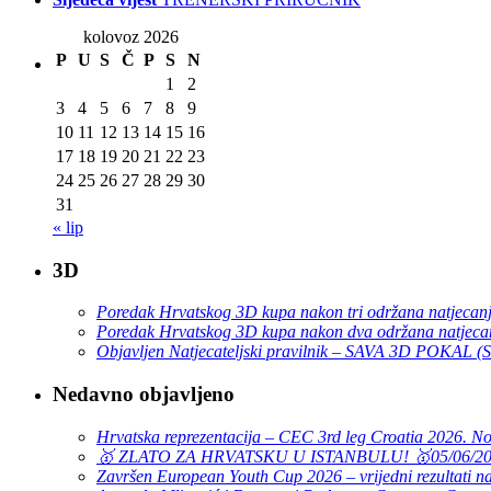
kolovoz 2026
P
U
S
Č
P
S
N
1
2
3
4
5
6
7
8
9
10
11
12
13
14
15
16
17
18
19
20
21
22
23
24
25
26
27
28
29
30
31
« lip
3D
Poredak Hrvatskog 3D kupa nakon tri održana natjecan
Poredak Hrvatskog 3D kupa nakon dva održana natjeca
Objavljen Natjecateljski pravilnik – SAVA 3D POKAL 
Nedavno objavljeno
Hrvatska reprezentacija – CEC 3rd leg Croatia 2026. N
🥇 ZLATO ZA HRVATSKU U ISTANBULU! 🥇
05/06/2
Završen European Youth Cup 2026 – vrijedni rezultati na