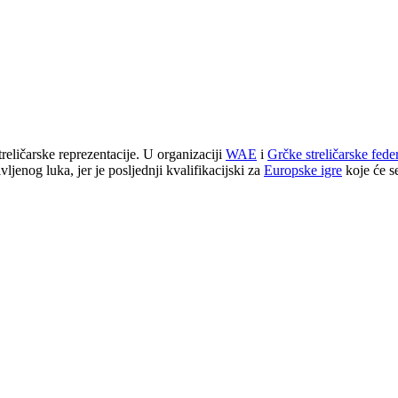
reličarske reprezentacije. U organizaciji
WAE
i
Grčke streličarske fede
vljenog luka, jer je posljednji kvalifikacijski za
Europske igre
koje će s