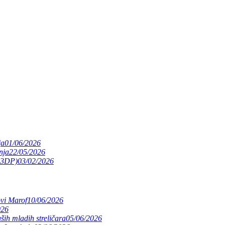
ja
01/06/2026
nja
22/05/2026
(S3DP)
03/02/2026
ovi Marof
10/06/2026
026
ših mladih streličara
05/06/2026