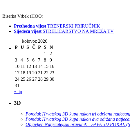
Biserka Vrbek (HOO)
Prethodna vijest
TRENERSKI PRIRUČNIK
Sljedeća vijest
STRELIČARSTVO NA MREŽA TV
kolovoz 2026
P
U
S
Č
P
S
N
1
2
3
4
5
6
7
8
9
10
11
12
13
14
15
16
17
18
19
20
21
22
23
24
25
26
27
28
29
30
31
« lip
3D
Poredak Hrvatskog 3D kupa nakon tri održana natjecan
Poredak Hrvatskog 3D kupa nakon dva održana natjeca
Objavljen Natjecateljski pravilnik – SAVA 3D POKAL 