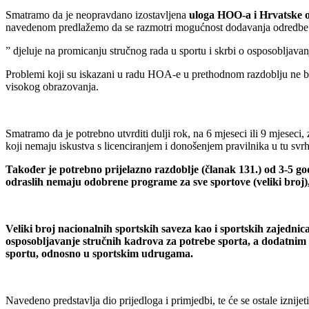
Smatramo da je neopravdano izostavljena
uloga HOO-a i Hrvatske o
navedenom predlažemo da se razmotri mogućnost dodavanja odredbe 
” djeluje na promicanju stručnog rada u sportu i skrbi o osposobljav
Problemi koji su iskazani u radu HOA-e u prethodnom razdoblju ne bi t
visokog obrazovanja.
Smatramo da je potrebno utvrditi dulji rok, na 6 mjeseci ili 9 mjeseci
koji nemaju iskustva s licenciranjem i donošenjem pravilnika u tu svrhu,
Također je potrebno prijelazno razdoblje (članak 131.) od 3-5 go
odraslih nemaju odobrene programe za sve sportove (veliki broj)
Veliki broj nacionalnih sportskih saveza kao i sportskih zajednic
osposobljavanje stručnih kadrova za potrebe sporta, a dodatnim 
sportu, odnosno u sportskim udrugama.
Navedeno predstavlja dio prijedloga i primjedbi, te će se ostale iznije