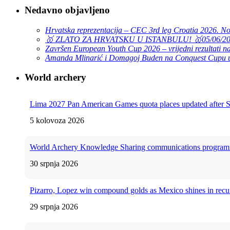
Nedavno objavljeno
Hrvatska reprezentacija – CEC 3rd leg Croatia 2026. N
🥇 ZLATO ZA HRVATSKU U ISTANBULU! 🥇
05/06/2
Završen European Youth Cup 2026 – vrijedni rezultati na
Amanda Mlinarić i Domagoj Buden na Conquest Cupu u
World archery
Lima 2027 Pan American Games quota places updated after
5 kolovoza 2026
World Archery Knowledge Sharing communications program
30 srpnja 2026
Pizarro, Lopez win compound golds as Mexico shines in rec
29 srpnja 2026