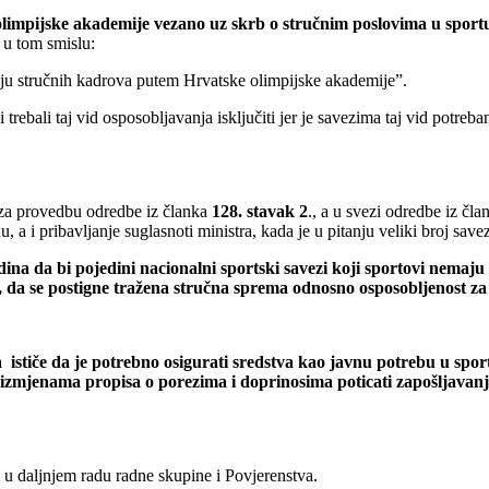
limpijske akademije vezano uz skrb o stručnim poslovima u sport
u tom smislu:
anju stručnih kadrova putem Hrvatske olimpijske akademije”.
rebali taj vid osposobljavanja isključiti jer je savezima taj vid potre
, za provedbu odredbe iz članka
128. stavak 2
., a u svezi odredbe iz čla
 a i pribavljanje suglasnoti ministra, kada je u pitanju veliki broj savez
dina da bi pojedini nacionalni sportski savezi koji sportovi nemaj
, da se postigne tražena stručna sprema odnosno osposobljenost z
a ističe da je potrebno osigurati sredstva kao javnu potrebu u spo
izmjenama propisa o porezima i doprinosima poticati zapošljavanje
ti u daljnjem radu radne skupine i Povjerenstva.