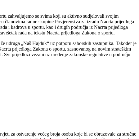
rtu zahvaljujemo se svima koji su aktivno sudjelovali svojim
ćen članovima radne skupine Povjerenstva za izradu Nacrta prijedloga
ada i kadrova u sportu, kao i drugih područja iz Nacrta prijedloga
 završetak rada na tekstu Nacrta prijedloga Zakona o sportu.
laže udruga „Naš Hajduk“ uz potporu saborskih zastupnika. Također je
g Nacrta prijedloga Zakona o sportu, zasnovanog na novim strateškim
. Svi prijedlozi vezani uz uređenje zakonske regulative u području
vjeti za ostvarenje većeg broja osoba koje bi se obrazovale za stručne