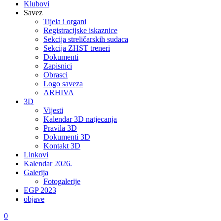
Klubovi
Savez
Tijela i organi
Registracijske iskaznice
Sekcija streličarskih sudaca
Sekcija ZHST treneri
Dokumenti
Zapisnici
Obrasci
Logo saveza
ARHIVA
3D
Vijesti
Kalendar 3D natjecanja
Pravila 3D
Dokumenti 3D
Kontakt 3D
Linkovi
Kalendar 2026.
Galerija
Fotogalerije
EGP 2023
objave
0