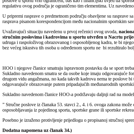
poslove u sportu vrlo ograničeni, baš kao i financijski uvjeti da spo
regulativu ovog područja je ograničeno tim elementima. Uz navedeno, 
U pripremi rasprave o predmetnom području obavljene su rasprave sa pr
rasprava pisanom korespondencijom među nacionalnim sportskim savez
Uvažavajući situaciju navedenu u prvoj rečenici ovog uvoda,
naciona
stručnim poslovima i kadrovima u sportu utvrđen u Nacrtu prij
udruga i raspoloživog obrazovanog i osposobljenog kadra, te bi njego
bez većeg iskustva tih osoba u određenom sportu ne bi rezultiralo bolj
HOO i njegove članice smatraju ispravnom postavku da se sport treba 
Sukladno navedenom smatra se da osobe koje imaju odgovarajuće forma
drugom vidu angažmana, no kada takvih kadrova nema te poslove bi tre
odgovarajuće obrazovanje putem pripadajućih međunarodnih sportskih f
Sukladno navedenom članice HOO-a podržavaju daljnji rad na modelu p
” Stručne poslove iz članaka 53. stavci 2., 4. i 6. ovoga zakona može 
osposobljavanja iz pojedinog sporta, sportske grane ili sportske rek
Posebno je izraženo protivljenje prijedlogu o propisanoj stručnoj spre
Dodatna napomena uz članak 34.)