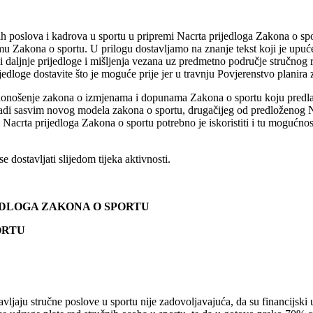
h poslova i kadrova u sportu u pripremi Nacrta prijedloga Zakona o spo
emu Zakona o sportu. U prilogu dostavljamo na znanje tekst koji je upu
i daljnje prijedloge i mišljenja vezana uz predmetno područje stručnog r
edloge dostavite što je moguće prije jer u travnju Povjerenstvo planira
za donošenje zakona o izmjenama i dopunama Zakona o sportu koju pred
i izradi sasvim novog modela zakona o sportu, drugačijeg od predloženo
crta prijedloga Zakona o sportu potrebno je iskoristiti i tu mogućnost
 dostavljati slijedom tijeka aktivnosti.
EDLOGA ZAKONA O SPORTU
ORTU
ljaju stručne poslove u sportu nije zadovoljavajuća, da su financijski u