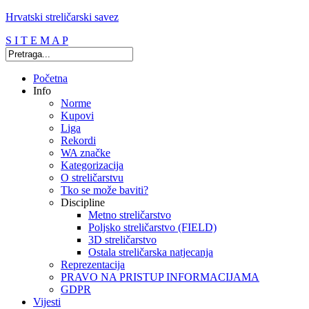
Hrvatski streličarski savez
S I T E M A P
Početna
Info
Norme
Kupovi
Liga
Rekordi
WA značke
Kategorizacija
O streličarstvu
Tko se može baviti?
Discipline
Metno streličarstvo
Poljsko streličarstvo (FIELD)
3D streličarstvo
Ostala streličarska natjecanja
Reprezentacija
PRAVO NA PRISTUP INFORMACIJAMA
GDPR
Vijesti