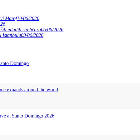
ovi Marof
10/06/2026
026
ših mladih streličara
05/06/2026
 Istanbulu
03/06/2026
 Santo Domingo
me expands around the world
urve at Santo Domingo 2026