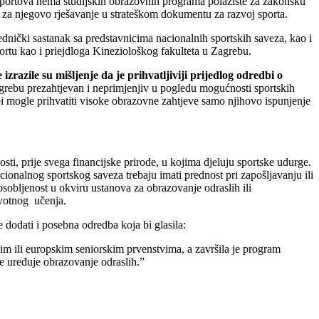
% sportova nema studijskih obrazovnih programa polazište za zakonsku
 za njegovo rješavanje u strateškom dokumentu za razvoj sporta.
dnički sastanak sa predstavnicima nacionalnih sportskih saveza, kao i
tu kao i priejdloga Kineziološkog fakulteta u Zagrebu.
izrazile su mišljenje da je prihvatljiviji prijedlog odredbi o
agrebu prezahtjevan i neprimjenjiv u pogledu mogućnosti sportskih
i mogle prihvatiti visoke obrazovne zahtjeve samo njihovo ispunjenje
i, prije svega financijske prirode, u kojima djeluju sportske udurge.
nalnog sportskog saveza trebaju imati prednost pri zapošljavanju ili
obljenost u okviru ustanova za obrazovanje odraslih ili
ivotnog učenja.
odati i posebna odredba koja bi glasila:
skim ili europskim seniorskim prvenstvima, a završila je program
e uređuje obrazovanje odraslih.”