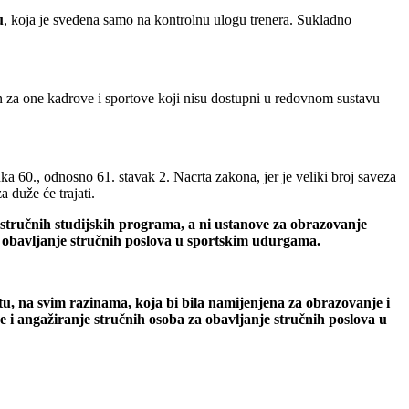
u
, koja je svedena samo na kontrolnu ulogu trenera. Sukladno
ban za one kadrove i sportove koji nisu dostupni u redovnom sustavu
nka 60., odnosno 61. stavak 2. Nacrta zakona, jer je veliki broj saveza
a duže će trajati.
u stručnih studijskih programa, a ni ustanove za obrazovanje
a obavljanje stručnih poslova u sportskim udurgama.
rtu, na svim razinama, koja bi bila namijenjena za obrazovanje i
 i angažiranje stručnih osoba za obavljanje stručnih poslova u