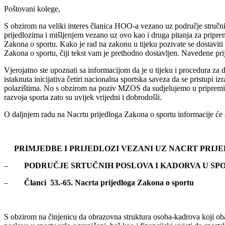
Poštovani kolege,
S obzirom na veliki interes članica HOO-a vezano uz područje stručni
prijedlozima i mišljenjem vezano uz ovo kao i druga pitanja za pripr
Zakona o sportu. Kako je rad na zakonu u tijeku pozivate se dostaviti 
Zakona o sportu, čiji tekst vam je prethodno dostavljen. Navedene prij
Vjerojatno ste upoznati sa informacijom da je u tijeku i procedura 
istaknuta inicijativa četiri nacionalna sportska saveza da se pristup
polazištima. No s obzirom na poziv MZOS da sudjelujemo u pripremi Na
razvoja sporta zato su uvijek vrijedni i dobrodošli.
O daljnjem radu na Nacrtu prijedloga Zakona o sportu informacije će se
PRIMJEDBE I PRIJEDLOZI VEZANI UZ NACRT PRIJ
–
PODRUČJE SRTUČNIH POSLOVA I KADORVA U SP
–
Članci 53.-65. Nacrta prijedloga Zakona o sportu
S obzirom na činjenicu da obrazovna struktura osoba-kadrova koji obav