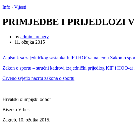
Info
·
Vijesti
PRIMJEDBE I PRIJEDLOZI 
by
admin_archery
11. ožujka 2015
Zapisnik sa zajedničkog sastanka KIF i HOO-a na temu Zakon o spor
Zakon o sportu – stručni kadrovi (zajednički prijedlog KIF i HOO-a
Crveno svjetlo nacrtu zakona o sportu
Hrvatski olimpijski odbor
Biserka Vrbek
Zagreb, 10. ožujka 2015.