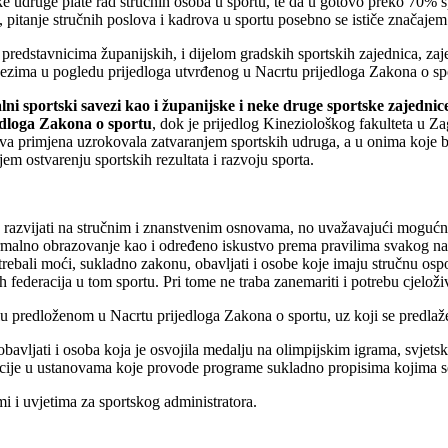
rtske udruge plate rad stručnih osoba u sportu, te da u gotovo preko 70
pitanje stručnih poslova i kadrova u sportu posebno se ističe značajem
edstavnicima županijskih, i dijelom gradskih sportskih zajednica, zaje
ima u pogledu prijedloga utvrđenog u Nacrtu prijedloga Zakona o spor
lni sportski savezi kao i županijske i neke druge sportske zajednice 
edloga Zakona o sportu
, dok je prijedlog Kineziološkog fakulteta u Z
va primjena uzrokovala zatvaranjem sportskih udruga, a u onima koje b
em ostvarenju sportskih rezultata i razvoju sporta.
razvijati na stručnim i znanstvenim osnovama, no uvažavajući mogućnost
lno obrazovanje kao i određeno iskustvo prema pravilima svakog nacio
bali moći, sukladno zakonu, obavljati i osobe koje imaju stručnu ospos
ederacija u tom sportu. Pri tome ne traba zanemariti i potrebu cjelož
redloženom u Nacrtu prijedloga Zakona o sportu, uz koji se predlaže d
obavljati i osoba koja je osvojila medalju na olimpijskim igrama, svjet
reacije u ustanovama koje provode programe sukladno propisima kojima s
mi i uvjetima za sportskog administratora.