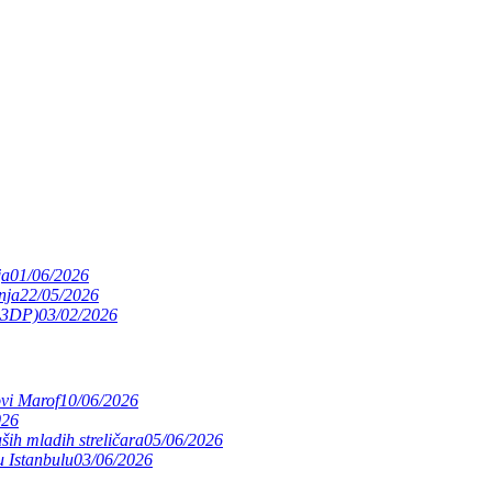
ja
01/06/2026
nja
22/05/2026
(S3DP)
03/02/2026
ovi Marof
10/06/2026
026
ših mladih streličara
05/06/2026
 Istanbulu
03/06/2026