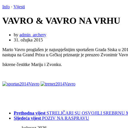
Info
·
Vijesti
VAVRO & VAVRO NA VRHU
by
admin_archery
31. ožujka 2015
Mario Vavro proglašen je najuspješnijim sportašem Grada Siska u 201
nastupa na Grand Prixu u Grčkoj priznanje je preuzeo Zvonimir Vavro 
Iskrene čestitke Mariju i Zvonku.
Prethodna vijest
STRELIČARI SU OSVOJILI SREBRNU
Sljedeća vijest
POZIV NA RASPRAVU
kolovoz 2026