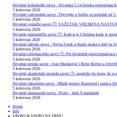
Hrvatski košarkaški savez : Hrvatska U14 ženska reprezentacij
5 kolovoza 2026
Hrvatski vaterpolski savez : Djevojke u borbu za poredak od 5.
5 kolovoza 2026
Hrvatski veslački savez ⓕ: SAŽETAK VREMENA NASTU
5 kolovoza 2026
Hrvatski gimnastički savez ⓕ: Kakva je Christina kada je stav
5 kolovoza 2026
Hrvatski atletski savez : Nevia Fotak u finalu skoka u dalj na
5 kolovoza 2026
Hrvatski orijentacijski savez ⓕ: Pet hrvatskih reprezentativaca 
5 kolovoza 2026
Hrvatski teniski savez : Ivan Maraković i Rene Bertos u četvrtf
5 kolovoza 2026
Hrvatski akademski sportski savez ⓕ: pogledaj do kraja, its wor
5 kolovoza 2026
Hrvatski rukometni savez : Mlađi juniori: Raspored i satnica čet
5 kolovoza 2026
Hrvatski planinarski savez : Poziv - ispit A standarda
5 kolovoza 2026
Home
Info
VAVRO & VAVRO NA VRHU