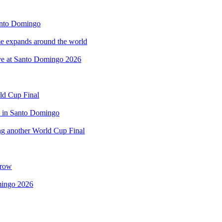
anto Domingo
 expands around the world
rve at Santo Domingo 2026
rld Cup Final
d in Santo Domingo
ing another World Cup Final
 row
omingo 2026