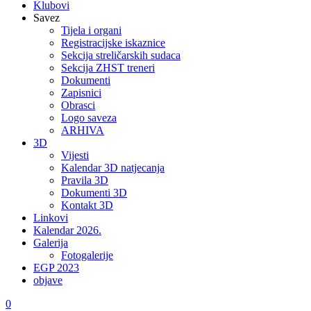
Klubovi
Savez
Tijela i organi
Registracijske iskaznice
Sekcija streličarskih sudaca
Sekcija ZHST treneri
Dokumenti
Zapisnici
Obrasci
Logo saveza
ARHIVA
3D
Vijesti
Kalendar 3D natjecanja
Pravila 3D
Dokumenti 3D
Kontakt 3D
Linkovi
Kalendar 2026.
Galerija
Fotogalerije
EGP 2023
objave
0