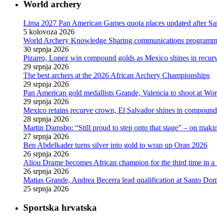
World archery
Lima 2027 Pan American Games quota places updated after S
5 kolovoza 2026
World Archery Knowledge Sharing communications programme
30 srpnja 2026
Pizarro, Lopez win compound golds as Mexico shines in recu
29 srpnja 2026
The best archers at the 2026 African Archery Championships
29 srpnja 2026
Pan American gold medallists Grande, Valencia to shoot at Wo
29 srpnja 2026
Mexico retains recurve crown, El Salvador shines in compoun
28 srpnja 2026
Martin Damsbo: “Still proud to step onto that stage” – on mak
27 srpnja 2026
Ben Abdelkader turns silver into gold to wrap up Oran 2026
26 srpnja 2026
Aliou Drame becomes African champion for the third time in a
26 srpnja 2026
Matias Grande, Andrea Becerra lead qualification at Santo D
25 srpnja 2026
Sportska hrvatska