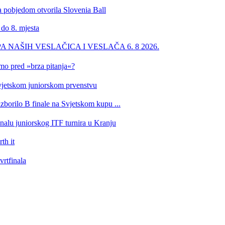
a pobjedom otvorila Slovenia Ball
 do 8. mjesta
PA NAŠIH VESLAČICA I VESLAČA 6. 8 2026.
imo pred »brza pitanja«?
 Svjetskom juniorskom prvenstvu
izborilo B finale na Svjetskom kupu ...
inalu juniorskog ITF turnira u Kranju
th it
vrtfinala