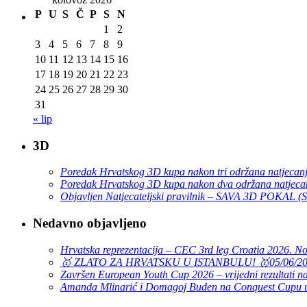
P
U
S
Č
P
S
N
1
2
3
4
5
6
7
8
9
10
11
12
13
14
15
16
17
18
19
20
21
22
23
24
25
26
27
28
29
30
31
« lip
3D
Poredak Hrvatskog 3D kupa nakon tri održana natjecan
Poredak Hrvatskog 3D kupa nakon dva održana natjeca
Objavljen Natjecateljski pravilnik – SAVA 3D POKAL 
Nedavno objavljeno
Hrvatska reprezentacija – CEC 3rd leg Croatia 2026. N
🥇 ZLATO ZA HRVATSKU U ISTANBULU! 🥇
05/06/2
Završen European Youth Cup 2026 – vrijedni rezultati na
Amanda Mlinarić i Domagoj Buden na Conquest Cupu u