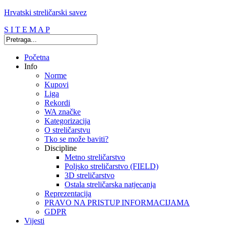
Hrvatski streličarski savez
S I T E M A P
Početna
Info
Norme
Kupovi
Liga
Rekordi
WA značke
Kategorizacija
O streličarstvu
Tko se može baviti?
Discipline
Metno streličarstvo
Poljsko streličarstvo (FIELD)
3D streličarstvo
Ostala streličarska natjecanja
Reprezentacija
PRAVO NA PRISTUP INFORMACIJAMA
GDPR
Vijesti