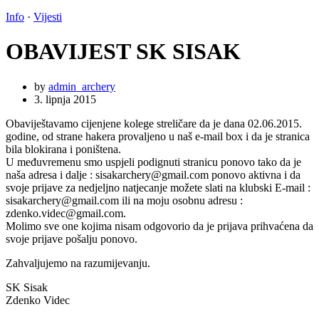
Info
·
Vijesti
OBAVIJEST SK SISAK
by
admin_archery
3. lipnja 2015
Obaviještavamo cijenjene kolege streličare da je dana 02.06.2015.
godine, od strane hakera provaljeno u naš e-mail box i da je stranica
bila blokirana i poništena.
U međuvremenu smo uspjeli podignuti stranicu ponovo tako da je
naša adresa i dalje : sisakarchery@gmail.com ponovo aktivna i da
svoje prijave za nedjeljno natjecanje možete slati na klubski E-mail :
sisakarchery@gmail.com ili na moju osobnu adresu :
zdenko.videc@gmail.com.
Molimo sve one kojima nisam odgovorio da je prijava prihvaćena da
svoje prijave pošalju ponovo.
Zahvaljujemo na razumijevanju.
SK Sisak
Zdenko Videc