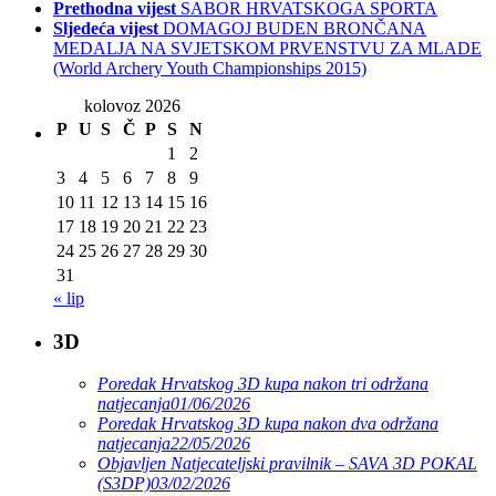
Prethodna vijest
SABOR HRVATSKOGA SPORTA
Sljedeća vijest
DOMAGOJ BUDEN BRONČANA
MEDALJA NA SVJETSKOM PRVENSTVU ZA MLADE
(World Archery Youth Championships 2015)
kolovoz 2026
P
U
S
Č
P
S
N
1
2
3
4
5
6
7
8
9
10
11
12
13
14
15
16
17
18
19
20
21
22
23
24
25
26
27
28
29
30
31
« lip
3D
Poredak Hrvatskog 3D kupa nakon tri održana
natjecanja
01/06/2026
Poredak Hrvatskog 3D kupa nakon dva održana
natjecanja
22/05/2026
Objavljen Natjecateljski pravilnik – SAVA 3D POKAL
(S3DP)
03/02/2026