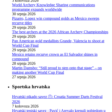
3 kolovoza 2026
World Archery Knowledge Sharing communications
programme expands worldwide
30 srpnja 2026
Pizarro, Lopez win compound golds as Mexico sweeps
recurve titles
29 srpnja 2026
The best archers at the 2026 African Archery Championships
29 srpnja 2026
Pan American gold medallists Grande, Valencia to shoot at
World Cup Final
29 srpnja 2026
Mexico retains recurve crown as El Salvador shines in
compound
28 srpnja 2026
Martin Damsbo: “Still proud to step onto that stage” – on
making another World Cup Final
27 srpnja 2026
Sportska hrvatska
Hrvatski pikado savez ⓕ: Croatia Summer Darts Festival
2026
7 kolovoza 2026
Hrvatski teniski savez : Pavić i Arevalo krenuli pobjedom u