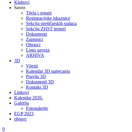
Klubovi
Savez
Tijela i organi
Registracijske iskaznice
Sekcija streličarskih sudaca
Sekcija ZHST treneri
Dokumenti
Zapisnici
Obrasci
Logo saveza
ARHIVA
3D
Vijesti
Kalendar 3D natjecanja
Pravila 3D
Dokumenti 3D
Kontakt 3D
Linkovi
Kalendar 2026.
Galerija
Fotogalerije
EGP 2023
objave
0