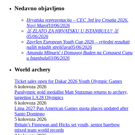
Nedavno objavljeno
Hrvatska reprezentacija – CEC 3rd leg Croatia 2026.
Novi Marof
10/06/2026
🥇 ZLATO ZA HRVATSKU U ISTANBULU! 🥇
05/06/2026
Završen European Youth Cup 2026 – vrijedni rezultati
naših mladih streličara
05/06/2026
Amanda Mlinarić i Domagoj Buden na Conquest Cupu
u Istanbulu
03/06/2026
World archery
Ticket sales open for Dakar 2026 Youth Olympic Games
6 kolovoza 2026
Paralympic gold medallist Matt Stutzman returns to archery,
targeting LA28 Olympics
6 kolovoza 2026
Lima 2027 Pan American Games quota places updated after
Santo Domingo
5 kolovoza 2026
Britain’s Finnegan and Hicks set youth, senior barebow
mixed team world records