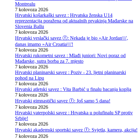
Montrealu
7 kolovoza 2026
Hrvatski košarkaški savez : Hrvatska ženska U14
reprezentacija poražena od aktualnih prvakinja Mađarske na
Slovenia Ballu
7 kolovoza 2026
Hrvatski veslački savez ⓕ: Nekada je bio »Air Jordan\\\',
danas imamo »Air Croatia\\\'!
7 kolovoza 2026
Hrvatski rukometni savez : Mlađi juniori: Novi poraz od
Mađarske, sutra borba za 7. mjesto
7 kolovoza 2026
Hrvatski planinarski savez : Poziv - 23. ljetni planinarski
pohod na Lipu
7 kolovoza 2026
Hrvatski atletski savez : Vita Barbić u finalu bacanja koplja
7 kolovoza 2026
Hrvatski gimnastički savez ⓕ: Još samo 5 dana!
7 kolovoza 2026
Hrvatski vaterpolski savez : Hrvatska u polufinalu SP protiv
Srbije!
7 kolovoza 2026
Hrvatski akademski sportski savez ⓕ: Svjetla, kamera, akcija!
7 kolovoza 2026