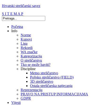
Hrvatski streličarski savez
S I T E M A P
Početna
Info
Norme
Kupovi
Liga
Rekordi
WA značke
Kategorizacija
O streličarstvu
Tko se može baviti?
Discipline
Metno streličarstvo
Poljsko streličarstvo (FIELD)
3D streličarstvo
Ostala streličarska natjecanja
Reprezentacija
PRAVO NA PRISTUP INFORMACIJAMA
GDPR
Vijesti