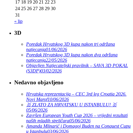
17
18
19
20
21
22
23
24
25
26
27
28
29
30
31
« lip
3D
Poredak Hrvatskog 3D kupa nakon tri održana
natjecanja
01/06/2026
Poredak Hrvatskog 3D kupa nakon dva održana
natjecanja
22/05/2026
Objavljen Natjecateljski pravilnik – SAVA 3D POKAL
(S3DP)
03/02/2026
Nedavno objavljeno
Hrvatska reprezentacija – CEC 3rd leg Croatia 2026.
Novi Marof
10/06/2026
🥇 ZLATO ZA HRVATSKU U ISTANBULU! 🥇
05/06/2026
Završen European Youth Cup 2026 – vrijedni rezultati
naših mladih streličara
05/06/2026
Amanda Mlinarić i Domagoj Buden na Conquest Cupu
u Istanbulu
03/06/2026