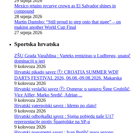
29 srpnja 2026
Mexico retains recurve crown as El Salvador shines in
compound
28 srpnja 2026
Martin Damsbo: “Still proud to step onto that stage” – on
making another World Cup Final
27 srpnja 2026
Sportska hrvatska
ZŠU Grada Varaždina : Varteks remizirao u Ludbregu, unatoč
dominaciji u igri
9 kolovoza 2026
Hrvatski pikado savez ⓕ: CROATIA SUMMER WDF
DARTS FESTIVAL 2026, 06.08.-09.08.2026. Makarska
9 kolovoza 2026
Hrvatski veslački savez ⓕ: Osmerac u sastavu Šime Grubišić,
Vice Alfier, Marko Sredić, Adrian ...
9 kolovoza 2026
Hrvatski vaterpolski savez : Idemo po zlato!
9 kolovoza 2026
Hrvatski odbojkaški savez : Sjajna pobjeda naše U17
reprezentacije protiv Španjolske na SP-u
9 kolovoza 2026
Hrvatski nogometni savez : Ivan Perišić novu sezonu