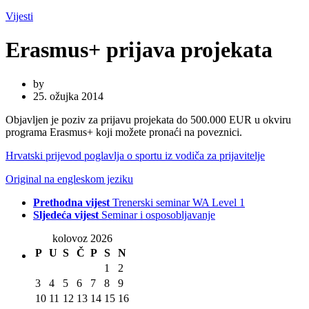
Vijesti
Erasmus+ prijava projekata
by
25. ožujka 2014
Objavljen je poziv za prijavu projekata do 500.000 EUR u okviru
programa Erasmus+ koji možete pronaći na poveznici.
Hrvatski prijevod poglavlja o sportu iz vodiča za prijavitelje
Original na engleskom jeziku
Prethodna vijest
Trenerski seminar WA Level 1
Sljedeća vijest
Seminar i osposobljavanje
kolovoz 2026
P
U
S
Č
P
S
N
1
2
3
4
5
6
7
8
9
10
11
12
13
14
15
16