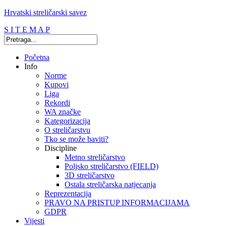
Hrvatski streličarski savez
S I T E M A P
Početna
Info
Norme
Kupovi
Liga
Rekordi
WA značke
Kategorizacija
O streličarstvu
Tko se može baviti?
Discipline
Metno streličarstvo
Poljsko streličarstvo (FIELD)
3D streličarstvo
Ostala streličarska natjecanja
Reprezentacija
PRAVO NA PRISTUP INFORMACIJAMA
GDPR
Vijesti