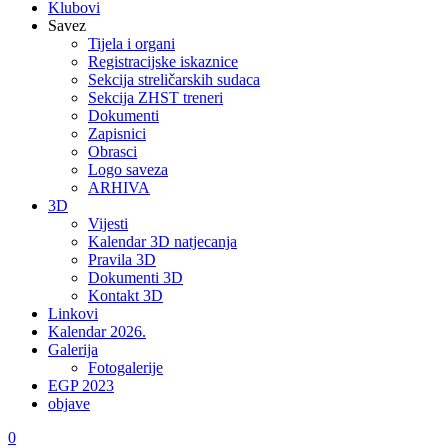
Klubovi
Savez
Tijela i organi
Registracijske iskaznice
Sekcija streličarskih sudaca
Sekcija ZHST treneri
Dokumenti
Zapisnici
Obrasci
Logo saveza
ARHIVA
3D
Vijesti
Kalendar 3D natjecanja
Pravila 3D
Dokumenti 3D
Kontakt 3D
Linkovi
Kalendar 2026.
Galerija
Fotogalerije
EGP 2023
objave
0