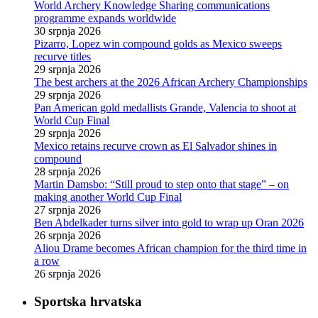
World Archery Knowledge Sharing communications
programme expands worldwide
30 srpnja 2026
Pizarro, Lopez win compound golds as Mexico sweeps
recurve titles
29 srpnja 2026
The best archers at the 2026 African Archery Championships
29 srpnja 2026
Pan American gold medallists Grande, Valencia to shoot at
World Cup Final
29 srpnja 2026
Mexico retains recurve crown as El Salvador shines in
compound
28 srpnja 2026
Martin Damsbo: “Still proud to step onto that stage” – on
making another World Cup Final
27 srpnja 2026
Ben Abdelkader turns silver into gold to wrap up Oran 2026
26 srpnja 2026
Aliou Drame becomes African champion for the third time in
a row
26 srpnja 2026
Sportska hrvatska