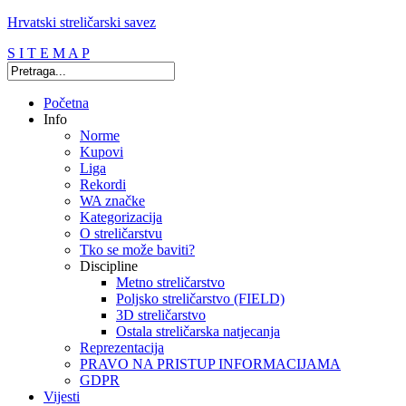
Hrvatski streličarski savez
S I T E M A P
Početna
Info
Norme
Kupovi
Liga
Rekordi
WA značke
Kategorizacija
O streličarstvu
Tko se može baviti?
Discipline
Metno streličarstvo
Poljsko streličarstvo (FIELD)
3D streličarstvo
Ostala streličarska natjecanja
Reprezentacija
PRAVO NA PRISTUP INFORMACIJAMA
GDPR
Vijesti