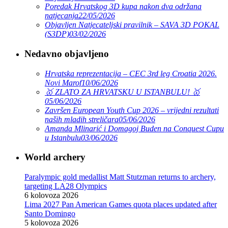
Poredak Hrvatskog 3D kupa nakon dva održana
natjecanja
22/05/2026
Objavljen Natjecateljski pravilnik – SAVA 3D POKAL
(S3DP)
03/02/2026
Nedavno objavljeno
Hrvatska reprezentacija – CEC 3rd leg Croatia 2026.
Novi Marof
10/06/2026
🥇 ZLATO ZA HRVATSKU U ISTANBULU! 🥇
05/06/2026
Završen European Youth Cup 2026 – vrijedni rezultati
naših mladih streličara
05/06/2026
Amanda Mlinarić i Domagoj Buden na Conquest Cupu
u Istanbulu
03/06/2026
World archery
Paralympic gold medallist Matt Stutzman returns to archery,
targeting LA28 Olympics
6 kolovoza 2026
Lima 2027 Pan American Games quota places updated after
Santo Domingo
5 kolovoza 2026