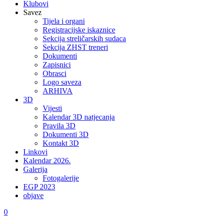
Klubovi
Savez
Tijela i organi
Registracijske iskaznice
Sekcija streličarskih sudaca
Sekcija ZHST treneri
Dokumenti
Zapisnici
Obrasci
Logo saveza
ARHIVA
3D
Vijesti
Kalendar 3D natjecanja
Pravila 3D
Dokumenti 3D
Kontakt 3D
Linkovi
Kalendar 2026.
Galerija
Fotogalerije
EGP 2023
objave
0