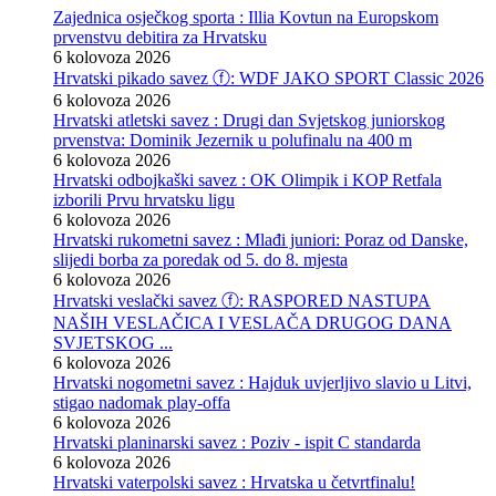
Zajednica osječkog sporta : Illia Kovtun na Europskom
prvenstvu debitira za Hrvatsku
6 kolovoza 2026
Hrvatski pikado savez ⓕ: WDF JAKO SPORT Classic 2026
6 kolovoza 2026
Hrvatski atletski savez : Drugi dan Svjetskog juniorskog
prvenstva: Dominik Jezernik u polufinalu na 400 m
6 kolovoza 2026
Hrvatski odbojkaški savez : OK Olimpik i KOP Retfala
izborili Prvu hrvatsku ligu
6 kolovoza 2026
Hrvatski rukometni savez : Mlađi juniori: Poraz od Danske,
slijedi borba za poredak od 5. do 8. mjesta
6 kolovoza 2026
Hrvatski veslački savez ⓕ: RASPORED NASTUPA
NAŠIH VESLAČICA I VESLAČA DRUGOG DANA
SVJETSKOG ...
6 kolovoza 2026
Hrvatski nogometni savez : Hajduk uvjerljivo slavio u Litvi,
stigao nadomak play-offa
6 kolovoza 2026
Hrvatski planinarski savez : Poziv - ispit C standarda
6 kolovoza 2026
Hrvatski vaterpolski savez : Hrvatska u četvrtfinalu!