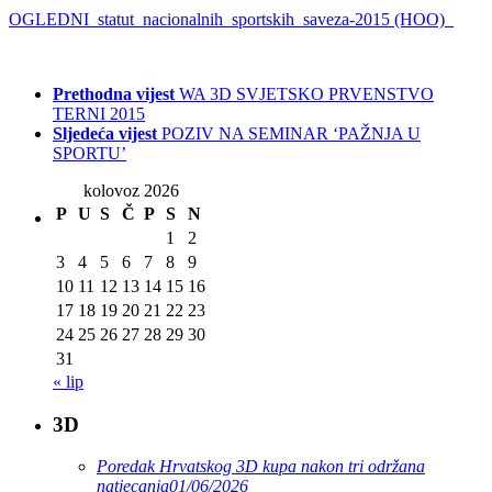
OGLEDNI_statut_nacionalnih_sportskih_saveza-2015 (HOO)_
Prethodna vijest
WA 3D SVJETSKO PRVENSTVO
TERNI 2015
Sljedeća vijest
POZIV NA SEMINAR ‘PAŽNJA U
SPORTU’
kolovoz 2026
P
U
S
Č
P
S
N
1
2
3
4
5
6
7
8
9
10
11
12
13
14
15
16
17
18
19
20
21
22
23
24
25
26
27
28
29
30
31
« lip
3D
Poredak Hrvatskog 3D kupa nakon tri održana
natjecanja
01/06/2026