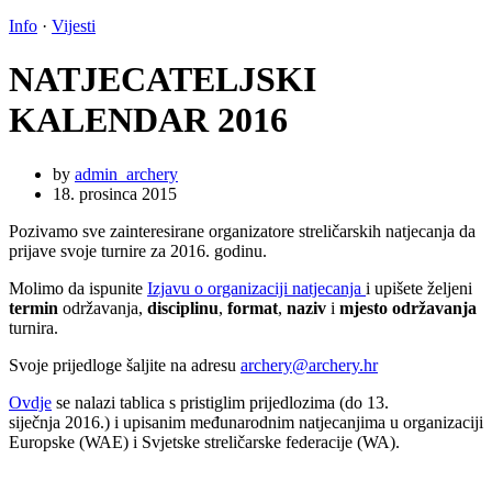
Info
·
Vijesti
NATJECATELJSKI
KALENDAR 2016
by
admin_archery
18. prosinca 2015
Pozivamo sve zainteresirane organizatore streličarskih natjecanja da
prijave svoje turnire za 2016. godinu.
Molimo da ispunite
Izjavu o organizaciji natjecanja
i upišete željeni
termin
održavanja,
disciplinu
,
format
,
naziv
i
mjesto održavanja
turnira.
Svoje prijedloge šaljite na adresu
archery@archery.hr
Ovdje
se nalazi tablica s pristiglim prijedlozima (do 13.
siječnja 2016.) i upisanim međunarodnim natjecanjima u organizaciji
Europske (WAE) i Svjetske streličarske federacije (WA).