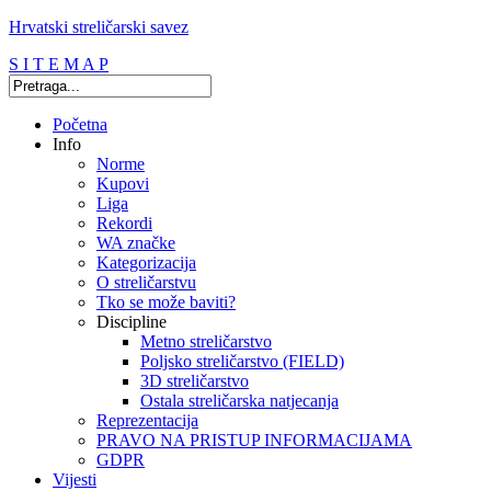
Hrvatski streličarski savez
S I T E M A P
Početna
Info
Norme
Kupovi
Liga
Rekordi
WA značke
Kategorizacija
O streličarstvu
Tko se može baviti?
Discipline
Metno streličarstvo
Poljsko streličarstvo (FIELD)
3D streličarstvo
Ostala streličarska natjecanja
Reprezentacija
PRAVO NA PRISTUP INFORMACIJAMA
GDPR
Vijesti