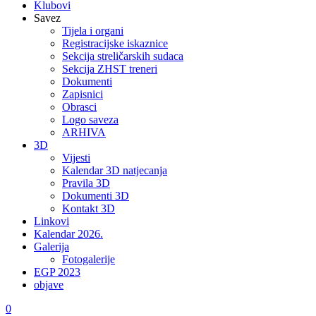
Klubovi
Savez
Tijela i organi
Registracijske iskaznice
Sekcija streličarskih sudaca
Sekcija ZHST treneri
Dokumenti
Zapisnici
Obrasci
Logo saveza
ARHIVA
3D
Vijesti
Kalendar 3D natjecanja
Pravila 3D
Dokumenti 3D
Kontakt 3D
Linkovi
Kalendar 2026.
Galerija
Fotogalerije
EGP 2023
objave
0