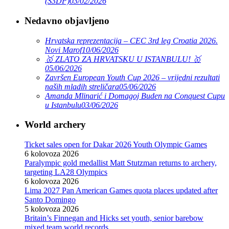
(S3DP)
03/02/2026
Nedavno objavljeno
Hrvatska reprezentacija – CEC 3rd leg Croatia 2026.
Novi Marof
10/06/2026
🥇 ZLATO ZA HRVATSKU U ISTANBULU! 🥇
05/06/2026
Završen European Youth Cup 2026 – vrijedni rezultati
naših mladih streličara
05/06/2026
Amanda Mlinarić i Domagoj Buden na Conquest Cupu
u Istanbulu
03/06/2026
World archery
Ticket sales open for Dakar 2026 Youth Olympic Games
6 kolovoza 2026
Paralympic gold medallist Matt Stutzman returns to archery,
targeting LA28 Olympics
6 kolovoza 2026
Lima 2027 Pan American Games quota places updated after
Santo Domingo
5 kolovoza 2026
Britain’s Finnegan and Hicks set youth, senior barebow
mixed team world records