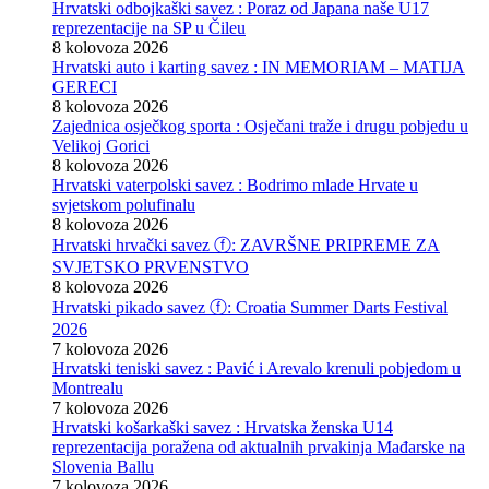
Hrvatski odbojkaški savez : Poraz od Japana naše U17
reprezentacije na SP u Čileu
8 kolovoza 2026
Hrvatski auto i karting savez : IN MEMORIAM – MATIJA
GERECI
8 kolovoza 2026
Zajednica osječkog sporta : Osječani traže i drugu pobjedu u
Velikoj Gorici
8 kolovoza 2026
Hrvatski vaterpolski savez : Bodrimo mlade Hrvate u
svjetskom polufinalu
8 kolovoza 2026
Hrvatski hrvački savez ⓕ: ZAVRŠNE PRIPREME ZA
SVJETSKO PRVENSTVO
8 kolovoza 2026
Hrvatski pikado savez ⓕ: Croatia Summer Darts Festival
2026
7 kolovoza 2026
Hrvatski teniski savez : Pavić i Arevalo krenuli pobjedom u
Montrealu
7 kolovoza 2026
Hrvatski košarkaški savez : Hrvatska ženska U14
reprezentacija poražena od aktualnih prvakinja Mađarske na
Slovenia Ballu
7 kolovoza 2026