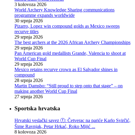
3 kolovoza 2026
World Archery Knowledge Sharing communications
programme expands worldwide
30 srpnja 2026
Pizarro, Lopez win compound golds as Mexico sweeps
recurve titles
29 srpnja 2026
The best archers at the 2026 African Archery Championships
29 srpnja 2026
Pan American gold medallists Grande, Valencia to shoot at
World Cup Final
29 srpnja 2026
Mexico retains recurve crown as El Salvador shines in
compound
28 srpnja 2026
Martin Damsbo: “Still proud to step onto that stage” – on
making another World Cup Final
27 srpnja 2026
Sportska hrvatska
Hrvatski veslački savez ⓕ: Četverac na pariće Karlo Svirčić,
Šime Ravnjak, Petar Hrkać, Roko Mijić ...
8 kolovoza 2026