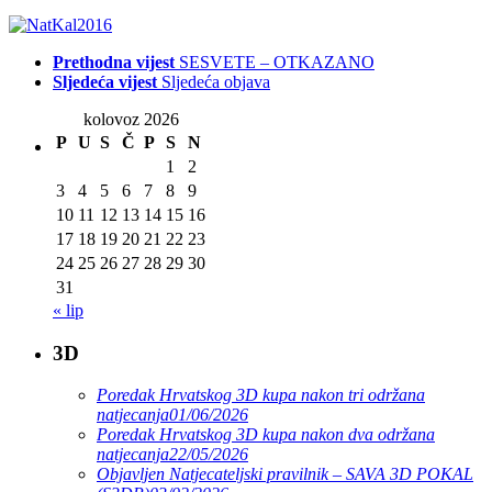
Prethodna vijest
SESVETE – OTKAZANO
Sljedeća vijest
Sljedeća objava
kolovoz 2026
P
U
S
Č
P
S
N
1
2
3
4
5
6
7
8
9
10
11
12
13
14
15
16
17
18
19
20
21
22
23
24
25
26
27
28
29
30
31
« lip
3D
Poredak Hrvatskog 3D kupa nakon tri održana
natjecanja
01/06/2026
Poredak Hrvatskog 3D kupa nakon dva održana
natjecanja
22/05/2026
Objavljen Natjecateljski pravilnik – SAVA 3D POKAL