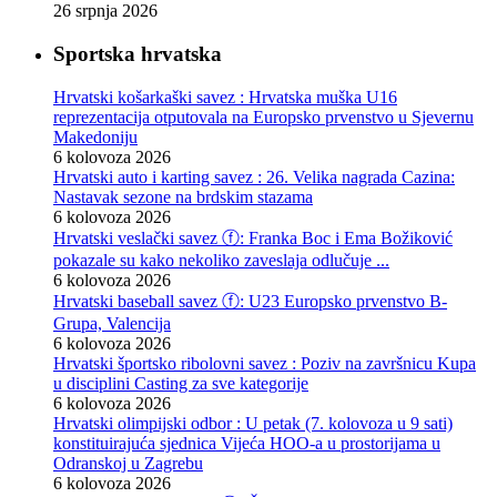
26 srpnja 2026
Sportska hrvatska
Hrvatski košarkaški savez : Hrvatska muška U16
reprezentacija otputovala na Europsko prvenstvo u Sjevernu
Makedoniju
6 kolovoza 2026
Hrvatski auto i karting savez : 26. Velika nagrada Cazina:
Nastavak sezone na brdskim stazama
6 kolovoza 2026
Hrvatski veslački savez ⓕ: Franka Boc i Ema Božiković
pokazale su kako nekoliko zaveslaja odlučuje ...
6 kolovoza 2026
Hrvatski baseball savez ⓕ: U23 Europsko prvenstvo B-
Grupa, Valencija
6 kolovoza 2026
Hrvatski športsko ribolovni savez : Poziv na završnicu Kupa
u disciplini Casting za sve kategorije
6 kolovoza 2026
Hrvatski olimpijski odbor : U petak (7. kolovoza u 9 sati)
konstituirajuća sjednica Vijeća HOO-a u prostorijama u
Odranskoj u Zagrebu
6 kolovoza 2026