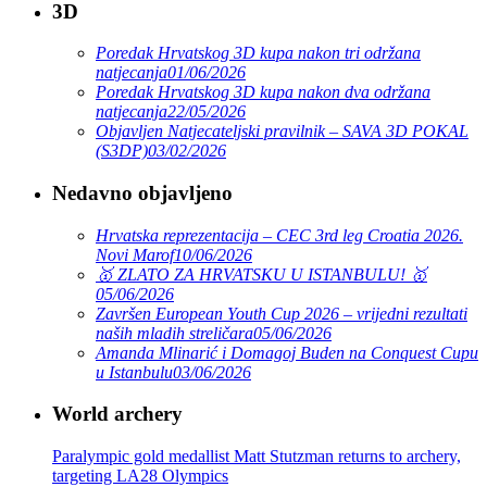
3D
Poredak Hrvatskog 3D kupa nakon tri održana
natjecanja
01/06/2026
Poredak Hrvatskog 3D kupa nakon dva održana
natjecanja
22/05/2026
Objavljen Natjecateljski pravilnik – SAVA 3D POKAL
(S3DP)
03/02/2026
Nedavno objavljeno
Hrvatska reprezentacija – CEC 3rd leg Croatia 2026.
Novi Marof
10/06/2026
🥇 ZLATO ZA HRVATSKU U ISTANBULU! 🥇
05/06/2026
Završen European Youth Cup 2026 – vrijedni rezultati
naših mladih streličara
05/06/2026
Amanda Mlinarić i Domagoj Buden na Conquest Cupu
u Istanbulu
03/06/2026
World archery
Paralympic gold medallist Matt Stutzman returns to archery,
targeting LA28 Olympics