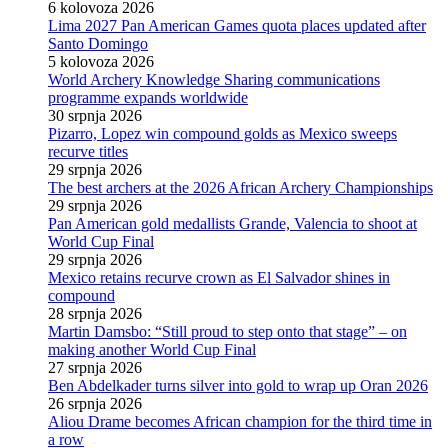
6 kolovoza 2026
Lima 2027 Pan American Games quota places updated after
Santo Domingo
5 kolovoza 2026
World Archery Knowledge Sharing communications
programme expands worldwide
30 srpnja 2026
Pizarro, Lopez win compound golds as Mexico sweeps
recurve titles
29 srpnja 2026
The best archers at the 2026 African Archery Championships
29 srpnja 2026
Pan American gold medallists Grande, Valencia to shoot at
World Cup Final
29 srpnja 2026
Mexico retains recurve crown as El Salvador shines in
compound
28 srpnja 2026
Martin Damsbo: “Still proud to step onto that stage” – on
making another World Cup Final
27 srpnja 2026
Ben Abdelkader turns silver into gold to wrap up Oran 2026
26 srpnja 2026
Aliou Drame becomes African champion for the third time in
a row