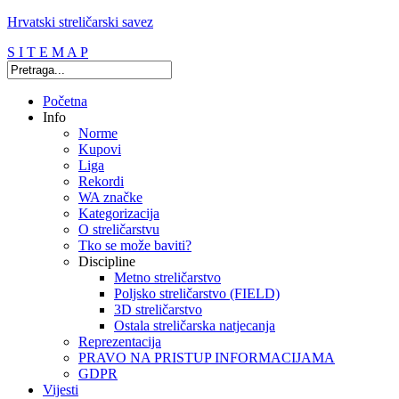
Hrvatski streličarski savez
S I T E M A P
Početna
Info
Norme
Kupovi
Liga
Rekordi
WA značke
Kategorizacija
O streličarstvu
Tko se može baviti?
Discipline
Metno streličarstvo
Poljsko streličarstvo (FIELD)
3D streličarstvo
Ostala streličarska natjecanja
Reprezentacija
PRAVO NA PRISTUP INFORMACIJAMA
GDPR
Vijesti