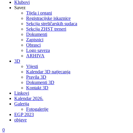
Klubovi
Savez
Tijela i organi
Registracijske iskaznice
Sekcija streličarskih sudaca
Sekcija ZHST treneri
Dokumenti
Zapisnici
Obrasci
Logo saveza
ARHIVA
3D
Vijesti
Kalendar 3D natjecanja
Pravila 3D
Dokumenti 3D
Kontakt 3D
Linkovi
Kalendar 2026.
Galerija
Fotogalerije
EGP 2023
objave
0