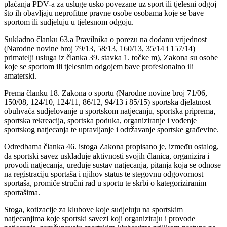
plaćanja PDV-a za usluge usko povezane uz sport ili tjelesni odgoj
što ih obavljaju neprofitne pravne osobe osobama koje se bave
sportom ili sudjeluju u tjelesnom odgoju.
Sukladno članku 63.a Pravilnika o porezu na dodanu vrijednost
(Narodne novine broj 79/13, 58/13, 160/13, 35/14 i 157/14)
primatelji usluga iz članka 39. stavka 1. točke m), Zakona su osobe
koje se sportom ili tjelesnim odgojem bave profesionalno ili
amaterski.
Prema članku 18. Zakona o sportu (Narodne novine broj 71/06,
150/08, 124/10, 124/11, 86/12, 94/13 i 85/15) sportska djelatnost
obuhvaća sudjelovanje u sportskom natjecanju, sportska priprema,
sportska rekreacija, sportska poduka, organiziranje i vođenje
sportskog natjecanja te upravljanje i održavanje sportske građevine.
Odredbama članka 46. istoga Zakona propisano je, između ostalog,
da sportski savez usklađuje aktivnosti svojih članica, organizira i
provodi natjecanja, uređuje sustav natjecanja, pitanja koja se odnose
na registraciju sportaša i njihov status te stegovnu odgovornost
sportaša, promiče stručni rad u sportu te skrbi o kategoriziranim
sportašima.
Stoga, kotizacije za klubove koje sudjeluju na sportskim
natjecanjima koje sportski savezi koji organiziraju i provode