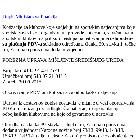
Dopis Ministarstva financija
Kotizacije za klubove koje sudjeluju na sportskim natjecanjima koje
sportski savezi koji organiziraju i provode natjecanja, zaračunavaju
sportskim klubovima prilikom nastupa na natjecanjima
oslobođene
su plaćanja PDV
-a sukladno odredbama članka 39. stavka 1. točke
m), Zakona o porezu na dodanu vrijednost.
POREZNA UPRAVA-MIŠLJENJE SREDIŠNJEG UREDA
Broj klase:410-19/14-01/679
Urudžbeni broj:513-07-21-01/15-4
Zagreb, 30.09.2015
Oporezivanje PDV-om kotizacija za odbojkaška natjecanja
​Udruga iz dostavnog popisa postavila je pitanje u vezi oporezivanja
PDV-om kotizacija za odbojkaška natjecanja koje naplaćuje
odbojkaškim klubovima na koje odgovaramo u nastavku.
Odredbama članka 39. stavka 1. točke m), Zakona o porezu na
dodanu vrijednost (Narodne novine broj 73/13, 99/13, 148/13,
153/13 i 143/14, dalje u tekstu: Zakon) propisano je oslobođenje od