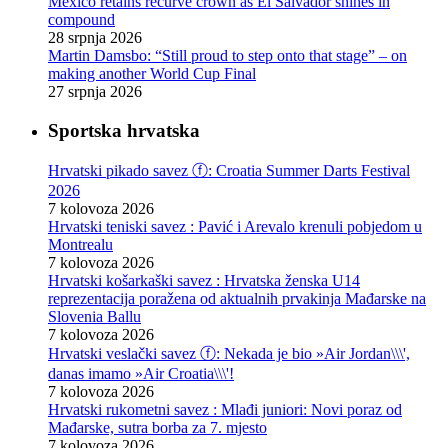
Mexico retains recurve crown as El Salvador shines in
compound
28 srpnja 2026
Martin Damsbo: “Still proud to step onto that stage” – on
making another World Cup Final
27 srpnja 2026
Sportska hrvatska
Hrvatski pikado savez ⓕ: Croatia Summer Darts Festival
2026
7 kolovoza 2026
Hrvatski teniski savez : Pavić i Arevalo krenuli pobjedom u
Montrealu
7 kolovoza 2026
Hrvatski košarkaški savez : Hrvatska ženska U14
reprezentacija poražena od aktualnih prvakinja Mađarske na
Slovenia Ballu
7 kolovoza 2026
Hrvatski veslački savez ⓕ: Nekada je bio »Air Jordan\\\',
danas imamo »Air Croatia\\\'!
7 kolovoza 2026
Hrvatski rukometni savez : Mlađi juniori: Novi poraz od
Mađarske, sutra borba za 7. mjesto
7 kolovoza 2026