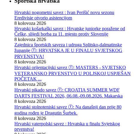
Sportska hrvatska
Hrvatski nogometni savez : Ivan Perišić novu sezonu
Eredivisie otvorio asistencijom
8 kolovoza 2026
Hrvatski košarkaški savez : Hrvatske juniorke poražene od
Češke, slijedi borba za 11. mjesto protiv Slovenije
8 kolovoza 2026
Zajednica športskih saveza i udruga Splitsko-dalmatinske
županije ⓕ: HRVATSKA JE U FINALU SVJETSKOG
PRVENSTVA!
8 kolovoza 2026
Hrvatski orijentacijski savez ⓕ: MASTERS - SVJETSKO
VETERANSKO PRVENSTVO U POLJSKOJ USPJEŠAN
POČETAK ...
8 kolovoza 2026
Hrvatski pikado savez ⓕ: CROATIA SUMMER WDF
DARTS FESTIVAL 2026, 06.08.-09.08.2026. Makarska
8 kolovoza 2026
Hrvatski stolnoteniski savez ⓕ: Na današnji dan prije 80
godina rođen je Dragutin Šurbek.
8 kolovoza 2026
Hrvatski vaterpolski savez : Hrvatska u finalu Svjetskog
prvenstva!