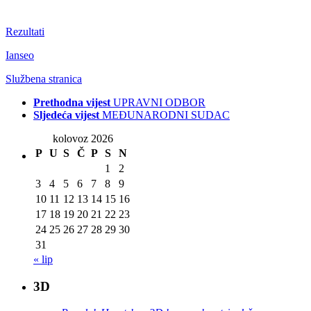
Rezultati
Ianseo
Službena stranica
Prethodna vijest
UPRAVNI ODBOR
Sljedeća vijest
MEĐUNARODNI SUDAC
kolovoz 2026
P
U
S
Č
P
S
N
1
2
3
4
5
6
7
8
9
10
11
12
13
14
15
16
17
18
19
20
21
22
23
24
25
26
27
28
29
30
31
« lip
3D