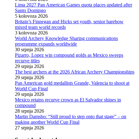
Lima 2027 Pan American Games quota places updated after
Santo Domingo
5 kolovoza 2026
Britain’s Finnegan and Hicks set youth, senior barebow
mixed team world records
3 kolovoza 2026
World Archery Knowledge Sharing communications
programme expands worldwide
30 srpnja 2026
Pizarro, Lopez win compound golds as Mexico sweeps
recurve titles
29 srpnja 2026
The best archers at the 2026 African Archery Championships
29 srpnja 2026
Pan American gold medallists Grande, Valencia to shoot at
World Cup Final
29 srpnja 2026
Mexico retains recurve crown as El Salvador shines in
compound
28 srpnja 2026
Martin Damsbo: “Still proud to step onto that stage” – on
making another World Cup Final
27 srpnja 2026