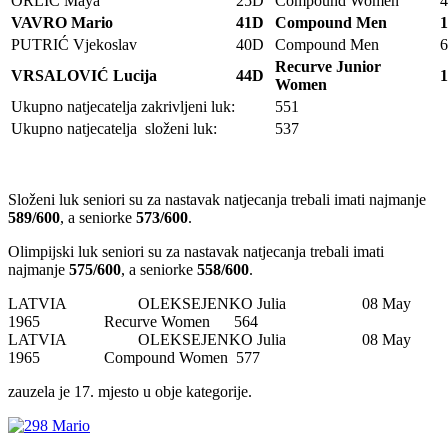
ORLIĆ Maya
25D
Compound Women
4
VAVRO Mario
41D
Compound Men
1
PUTRIĆ Vjekoslav
40D
Compound Men
6
Recurve Junior
VRSALOVIĆ Lucija
44D
1
Women
Ukupno natjecatelja zakrivljeni luk:
551
Ukupno natjecatelja složeni luk:
537
Složeni luk seniori su za nastavak natjecanja trebali imati najmanje
589/600
, a seniorke
573/600
.
Olimpijski luk seniori su za nastavak natjecanja trebali imati
najmanje
575/600
, a seniorke
558/600
.
LATVIA OLEKSEJENKO Julia 08 May
1965 Recurve Women 564
LATVIA OLEKSEJENKO Julia 08 May
1965 Compound Women 577
zauzela je 17. mjesto u obje kategorije.