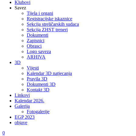
Klubovi
Savez
Tijela i organi
Registracijske iskaznice
Sekcija streličarskih sudaca
Sekcija ZHST treneri
Dokumenti
Zapisnici
Obrasci
Logo saveza
ARHIVA
3D
Vijesti
Kalendar 3D natjecanja
Pravila 3D
Dokumenti 3D
Kontakt 3D
Linkovi
Kalendar 2026.
Galerija
Fotogalerije
EGP 2023
objave
0