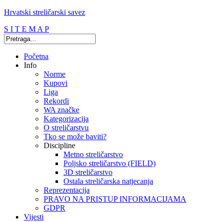
Hrvatski streličarski savez
S I T E M A P
Početna
Info
Norme
Kupovi
Liga
Rekordi
WA značke
Kategorizacija
O streličarstvu
Tko se može baviti?
Discipline
Metno streličarstvo
Poljsko streličarstvo (FIELD)
3D streličarstvo
Ostala streličarska natjecanja
Reprezentacija
PRAVO NA PRISTUP INFORMACIJAMA
GDPR
Vijesti