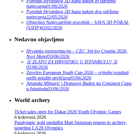
Poredak Hrvatskog 3D kupa nakon tri održana
natjecanja
01/06/2026
Poredak Hrvatskog 3D kupa nakon dva održana
natjecanja
22/05/2026
Objavljen Natjecateljski pravilnik – SAVA 3D POKAL
(S3DP)
03/02/2026
Nedavno objavljeno
Hrvatska reprezentacija – CEC 3rd leg Croatia 2026.
Novi Marof
10/06/2026
🥇 ZLATO ZA HRVATSKU U ISTANBULU! 🥇
05/06/2026
Završen European Youth Cup 2026 – vrijedni rezultati
naših mladih streličara
05/06/2026
Amanda Mlinarić i Domagoj Buden na Conquest Cupu
u Istanbulu
03/06/2026
World archery
Ticket sales open for Dakar 2026 Youth Olympic Games
6 kolovoza 2026
Paralympic gold medallist Matt Stutzman returns to archery,
targeting LA28 Olympics
6 kolovoza 2026