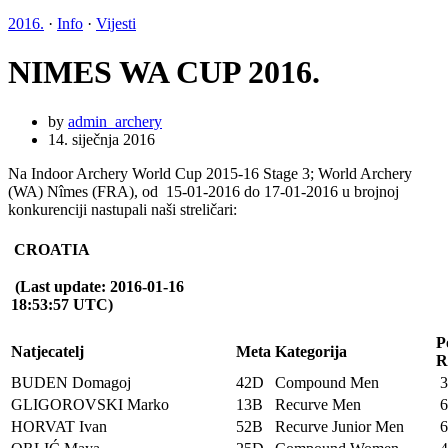
2016.
·
Info
·
Vijesti
NIMES WA CUP 2016.
by
admin_archery
14. siječnja 2016
Na Indoor Archery World Cup 2015-16 Stage 3; World Archery
(WA) Nîmes (FRA), od 15-01-2016 do 17-01-2016 u brojnoj
konkurenciji nastupali naši streličari:
CROATIA
(Last update: 2016-01-16
18:53:57 UTC)
P
Natjecatelj
Meta
Kategorija
R
BUDEN Domagoj
42D
Compound Men
3
GLIGOROVSKI Marko
13B
Recurve Men
6
HORVAT Ivan
52B
Recurve Junior Men
6