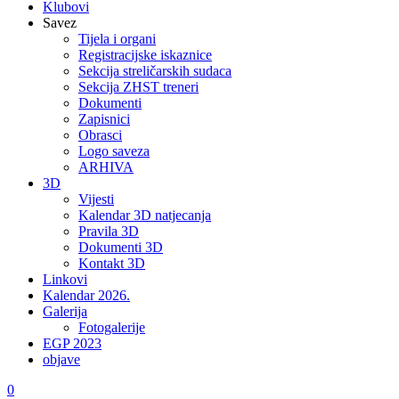
Klubovi
Savez
Tijela i organi
Registracijske iskaznice
Sekcija streličarskih sudaca
Sekcija ZHST treneri
Dokumenti
Zapisnici
Obrasci
Logo saveza
ARHIVA
3D
Vijesti
Kalendar 3D natjecanja
Pravila 3D
Dokumenti 3D
Kontakt 3D
Linkovi
Kalendar 2026.
Galerija
Fotogalerije
EGP 2023
objave
0