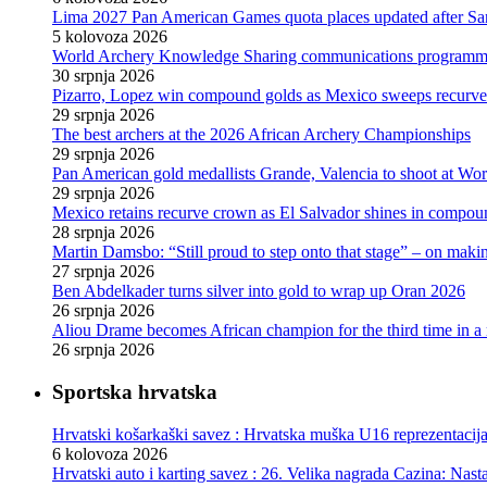
Lima 2027 Pan American Games quota places updated after S
5 kolovoza 2026
World Archery Knowledge Sharing communications programm
30 srpnja 2026
Pizarro, Lopez win compound golds as Mexico sweeps recurve t
29 srpnja 2026
The best archers at the 2026 African Archery Championships
29 srpnja 2026
Pan American gold medallists Grande, Valencia to shoot at Wo
29 srpnja 2026
Mexico retains recurve crown as El Salvador shines in compou
28 srpnja 2026
Martin Damsbo: “Still proud to step onto that stage” – on mak
27 srpnja 2026
Ben Abdelkader turns silver into gold to wrap up Oran 2026
26 srpnja 2026
Aliou Drame becomes African champion for the third time in a
26 srpnja 2026
Sportska hrvatska
Hrvatski košarkaški savez : Hrvatska muška U16 reprezentacij
6 kolovoza 2026
Hrvatski auto i karting savez : 26. Velika nagrada Cazina: Nas