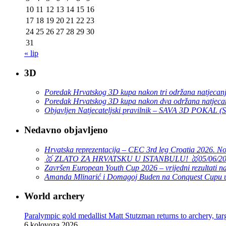
10
11
12
13
14
15
16
17
18
19
20
21
22
23
24
25
26
27
28
29
30
31
« lip
3D
Poredak Hrvatskog 3D kupa nakon tri održana natjecan
Poredak Hrvatskog 3D kupa nakon dva održana natjeca
Objavljen Natjecateljski pravilnik – SAVA 3D POKAL 
Nedavno objavljeno
Hrvatska reprezentacija – CEC 3rd leg Croatia 2026. N
🥇 ZLATO ZA HRVATSKU U ISTANBULU! 🥇
05/06/2
Završen European Youth Cup 2026 – vrijedni rezultati na
Amanda Mlinarić i Domagoj Buden na Conquest Cupu u
World archery
Paralympic gold medallist Matt Stutzman returns to archery, t
6 kolovoza 2026