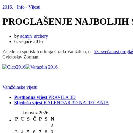
2016.
·
Info
·
Vijesti
PROGLAŠENJE NAJBOLJIH S
by
admin_archery
6. veljače 2016
Zajednica sportskih udruga Grada Varaždina, na
53. svečanost progla
Cvjetoslav Zorman.
Varaždinske vijesti
Prethodna vijest
PRAVILA 3D
Sljedeća vijest
KALENDAR 3D NATJECANJA
kolovoz 2026
P
U
S
Č
P
S
N
1
2
3
4
5
6
7
8
9