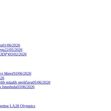
ja
01/06/2026
nja
22/05/2026
(S3DP)
03/02/2026
ovi Marof
10/06/2026
026
ših mladih streličara
05/06/2026
 Istanbulu
03/06/2026
argeting LA28 Olympics