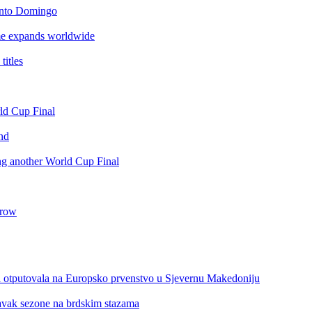
anto Domingo
e expands worldwide
itles
rld Cup Final
nd
ing another World Cup Final
 row
a otputovala na Europsko prvenstvo u Sjevernu Makedoniju
tavak sezone na brdskim stazama