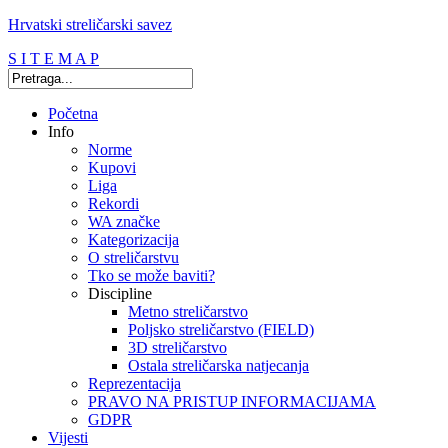
Hrvatski streličarski savez
S I T E M A P
Početna
Info
Norme
Kupovi
Liga
Rekordi
WA značke
Kategorizacija
O streličarstvu
Tko se može baviti?
Discipline
Metno streličarstvo
Poljsko streličarstvo (FIELD)
3D streličarstvo
Ostala streličarska natjecanja
Reprezentacija
PRAVO NA PRISTUP INFORMACIJAMA
GDPR
Vijesti