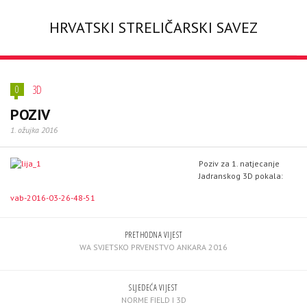
HRVATSKI STRELIČARSKI SAVEZ
3D
0
POZIV
1. ožujka 2016
Poziv za 1. natjecanje
Jadranskog 3D pokala:
vab-2016-03-26-48-51
PRETHODNA VIJEST
WA SVJETSKO PRVENSTVO ANKARA 2016
SLJEDEĆA VIJEST
NORME FIELD I 3D