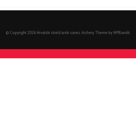
© Copyright 2026 Hrvatski streličarski savez.
Archery Theme by
WPBandit
.