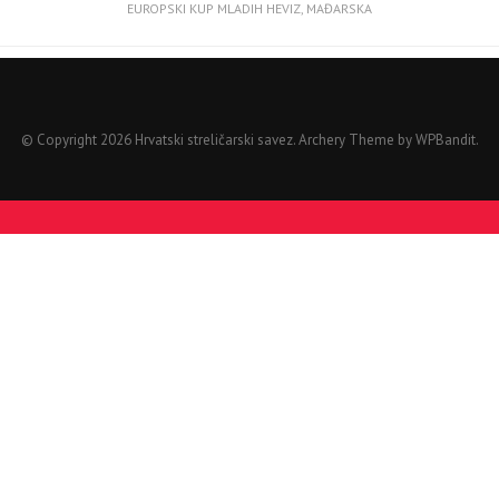
EUROPSKI KUP MLADIH HEVIZ, MAĐARSKA
© Copyright 2026 Hrvatski streličarski savez.
Archery Theme by
WPBandit
.