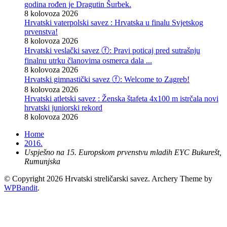
godina rođen je Dragutin Šurbek.
8 kolovoza 2026
Hrvatski vaterpolski savez : Hrvatska u finalu Svjetskog
prvenstva!
8 kolovoza 2026
Hrvatski veslački savez ⓕ: Pravi poticaj pred sutrašnju
finalnu utrku članovima osmerca dala ...
8 kolovoza 2026
Hrvatski gimnastički savez ⓕ: Welcome to Zagreb!
8 kolovoza 2026
Hrvatski atletski savez : Ženska štafeta 4x100 m istrčala novi
hrvatski juniorski rekord
8 kolovoza 2026
Home
2016.
Uspješno na 15. Europskom prvenstvu mladih EYC Bukurešt,
Rumunjska
© Copyright 2026 Hrvatski streličarski savez.
Archery Theme by
WPBandit
.