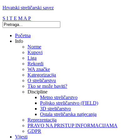
Hrvatski streličarski savez
S I T E M A P
Početna
Info
Norme
Kupovi
Liga
Rekordi
WA značke
Kategorizacija
O streličarstvu
Tko se može baviti?
Discipline
Metno streličarstvo
Poljsko streličarstvo (FIELD)
3D streličarstvo
Ostala streličarska natjecanja
Reprezentacija
PRAVO NA PRISTUP INFORMACIJAMA
GDPR
Vijesti