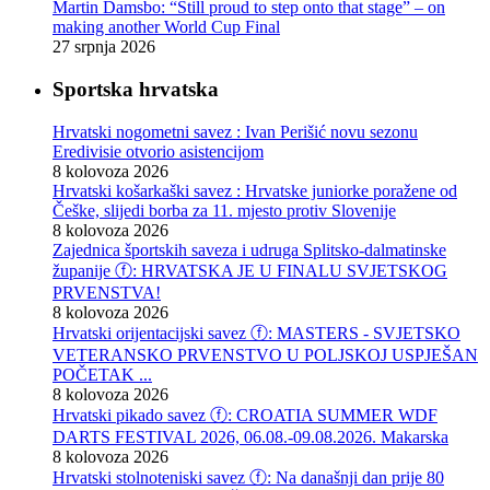
Martin Damsbo: “Still proud to step onto that stage” – on
making another World Cup Final
27 srpnja 2026
Sportska hrvatska
Hrvatski nogometni savez : Ivan Perišić novu sezonu
Eredivisie otvorio asistencijom
8 kolovoza 2026
Hrvatski košarkaški savez : Hrvatske juniorke poražene od
Češke, slijedi borba za 11. mjesto protiv Slovenije
8 kolovoza 2026
Zajednica športskih saveza i udruga Splitsko-dalmatinske
županije ⓕ: HRVATSKA JE U FINALU SVJETSKOG
PRVENSTVA!
8 kolovoza 2026
Hrvatski orijentacijski savez ⓕ: MASTERS - SVJETSKO
VETERANSKO PRVENSTVO U POLJSKOJ USPJEŠAN
POČETAK ...
8 kolovoza 2026
Hrvatski pikado savez ⓕ: CROATIA SUMMER WDF
DARTS FESTIVAL 2026, 06.08.-09.08.2026. Makarska
8 kolovoza 2026
Hrvatski stolnoteniski savez ⓕ: Na današnji dan prije 80