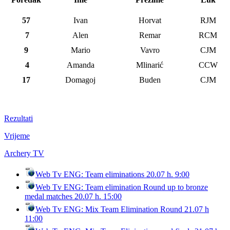
57
Ivan
Horvat
RJM
7
Alen
Remar
RCM
9
Mario
Vavro
CJM
4
Amanda
Mlinarić
CCW
17
Domagoj
Buden
CJM
Rezultati
Vrijeme
Archery TV
Web Tv ENG: Team eliminations 20.07 h. 9:00
Web Tv ENG: Team elimination Round up to bronze
medal matches 20.07 h. 15:00
Web Tv ENG: Mix Team Elimination Round 21.07 h
11:00