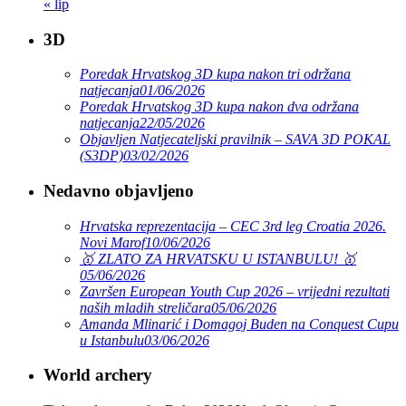
« lip
3D
Poredak Hrvatskog 3D kupa nakon tri održana
natjecanja
01/06/2026
Poredak Hrvatskog 3D kupa nakon dva održana
natjecanja
22/05/2026
Objavljen Natjecateljski pravilnik – SAVA 3D POKAL
(S3DP)
03/02/2026
Nedavno objavljeno
Hrvatska reprezentacija – CEC 3rd leg Croatia 2026.
Novi Marof
10/06/2026
🥇 ZLATO ZA HRVATSKU U ISTANBULU! 🥇
05/06/2026
Završen European Youth Cup 2026 – vrijedni rezultati
naših mladih streličara
05/06/2026
Amanda Mlinarić i Domagoj Buden na Conquest Cupu
u Istanbulu
03/06/2026
World archery