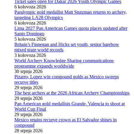
Ticket sales open for Dakar 2026 Youth Olympic Games
6 kolovoza 2026
Paralympic gold medallist Matt Stutzman returns to archery,
targeting LA28 Olympics
6 kolovoza 2026
Lima 2027 Pan American Games quota places updated after
Santo Domingo
5 kolovoza 2026
Britain’s Finnegan and Hicks set youth, senior barebow
mixed team world records
3 kolovoza 2026
World Archery Knowledge Sharing communications
programme expands worldwide
30 srpnja 2026
Pizarro, Lopez win compound golds as Mexico sweeps
recurve titles
29 srpnja 2026
The best archers at the 2026 African Archery Championships
29 srpnja 2026
Pan American gold medallists Grande, Valencia to shoot at
World Cup Final
29 srpnja 2026
Mexico retains recurve crown as El Salvador shines in
compound
28 srpnja 2026