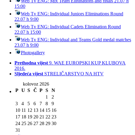
Web Tv ENG: Mix Team Elininations and finals 21.07 h
15:00
Web Tv ENG: Individual Juniors Eliminations Round
22.07 h 9:00
Web Tv ENG: Individual Cadets Elimination Round
22.07 h 15:00
Web Tv ENG: Individual and Teams Gold medal matches
23.07 h 9:00
Photogallery
Prethodna vijest
9. WAE EUROPSKI KUP KLUBOVA
2016.
Sljedeća vijest
STRELIČARSTVO NA HTV
kolovoz 2026
P
U
S
Č
P
S
N
1
2
3
4
5
6
7
8
9
10
11
12
13
14
15
16
17
18
19
20
21
22
23
24
25
26
27
28
29
30
31