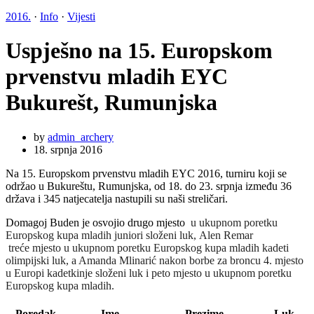
2016.
·
Info
·
Vijesti
Uspješno na 15. Europskom
prvenstvu mladih EYC
Bukurešt, Rumunjska
by
admin_archery
18. srpnja 2016
Na 15. Europskom prvenstvu mladih EYC 2016, turniru koji se
održao u Bukureštu, Rumunjska, od 18. do 23. srpnja između 36
država i 345 natjecatelja nastupili su naši streličari.
Domagoj Buden je osvojio drugo mjesto
u ukupnom poretku
Europskog kupa mladih juniori složeni luk,
Alen Remar
treće mjesto u ukupnom poretku Europskog kupa mladih kadeti
olimpijski luk, a Amanda Mlinarić nakon borbe za broncu 4. mjesto
u Europi kadetkinje složeni luk i peto mjesto u ukupnom poretku
Europskog kupa mladih.
Poredak
Ime
Prezime
Luk