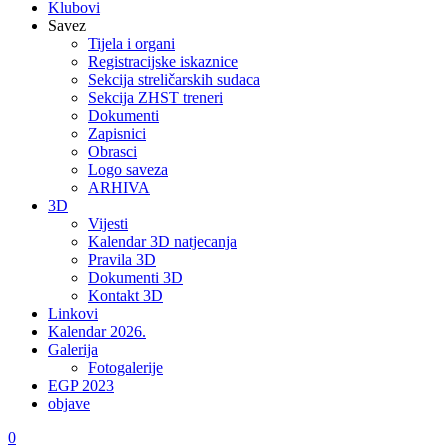
Klubovi
Savez
Tijela i organi
Registracijske iskaznice
Sekcija streličarskih sudaca
Sekcija ZHST treneri
Dokumenti
Zapisnici
Obrasci
Logo saveza
ARHIVA
3D
Vijesti
Kalendar 3D natjecanja
Pravila 3D
Dokumenti 3D
Kontakt 3D
Linkovi
Kalendar 2026.
Galerija
Fotogalerije
EGP 2023
objave
0