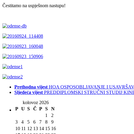
Čestitamo na uspješnom nastupu!
Prethodna vijest
HOA OSPOSOBLJAVANJE I USAVRŠA
Sljedeća vijest
PREDDIPLOMSKI STRUČNI STUDIJ KINE
kolovoz 2026
P
U
S
Č
P
S
N
1
2
3
4
5
6
7
8
9
10
11
12
13
14
15
16