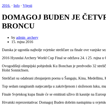
2016.
·
Info
·
Vijesti
DOMAGOJ BUDEN JE ČETVR
BRONCU
by
admin_archery
15. rujna 2016
Danska je ugostila najbolje svjetske streličare za finale ove vanjske s
2016 Hyundai Archery World Cup Final se održava 24. i 25. rujna u
Ovogodišnji olimpijski pobjednik Ku Bonchan je predvodio 32 streliča
Holst Sonnichsen.
Streličari su odabrani zbrajanjem poena u Šangaju, Kina, Medellinu, 
Top sedam rangiranih natjecatelja u zakrivljenom i složenom luku, muškar
Finale Svjetskog kupa finale će se emitirati uživo ili kasnije na Eu
Hrvatski reprezentativac Domagoj Buden dobrim nastupima u svjetskom