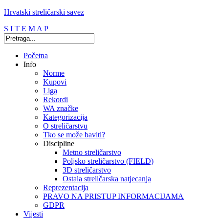
Hrvatski streličarski savez
S I T E M A P
Početna
Info
Norme
Kupovi
Liga
Rekordi
WA značke
Kategorizacija
O streličarstvu
Tko se može baviti?
Discipline
Metno streličarstvo
Poljsko streličarstvo (FIELD)
3D streličarstvo
Ostala streličarska natjecanja
Reprezentacija
PRAVO NA PRISTUP INFORMACIJAMA
GDPR
Vijesti