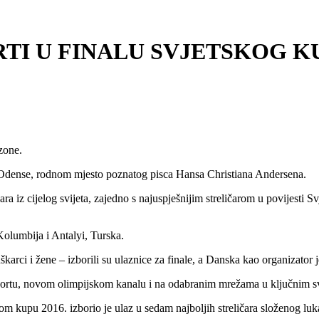
TI U FINALU SVJETSKOG K
ezone.
 Odense, rodnom mjesto poznatog pisca Hansa Christiana Andersena.
ra iz cijelog svijeta, zajedno s najuspješnijim streličarom u povijest
Kolumbija i Antalyi, Turska.
ci i žene – izborili su ulaznice za finale, a Danska kao organizator je i
rosportu, novom olimpijskom kanalu i na odabranim mrežama u ključnim 
 kupu 2016. izborio je ulaz u sedam najboljih streličara složenog luk