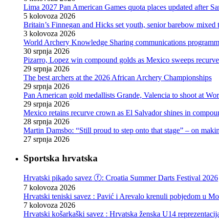
Lima 2027 Pan American Games quota places updated after S
5 kolovoza 2026
Britain’s Finnegan and Hicks set youth, senior barebow mixed 
3 kolovoza 2026
World Archery Knowledge Sharing communications programm
30 srpnja 2026
Pizarro, Lopez win compound golds as Mexico sweeps recurve t
29 srpnja 2026
The best archers at the 2026 African Archery Championships
29 srpnja 2026
Pan American gold medallists Grande, Valencia to shoot at Wo
29 srpnja 2026
Mexico retains recurve crown as El Salvador shines in compou
28 srpnja 2026
Martin Damsbo: “Still proud to step onto that stage” – on mak
27 srpnja 2026
Sportska hrvatska
Hrvatski pikado savez ⓕ: Croatia Summer Darts Festival 2026
7 kolovoza 2026
Hrvatski teniski savez : Pavić i Arevalo krenuli pobjedom u Mo
7 kolovoza 2026
Hrvatski košarkaški savez : Hrvatska ženska U14 reprezentacij