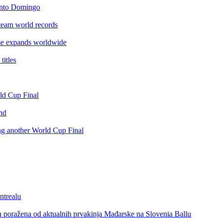
anto Domingo
team world records
e expands worldwide
itles
rld Cup Final
nd
ing another World Cup Final
ntrealu
a poražena od aktualnih prvakinja Mađarske na Slovenia Ballu