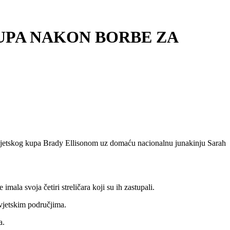
UPA NAKON BORBE ZA
i Svjetskog kupa Brady Ellisonom uz domaću nacionalnu junakinju Sarah
mala svoja četiri streličara koji su ih zastupali.
svjetskim područjima.
a.