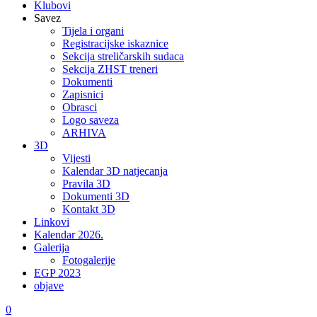
Klubovi
Savez
Tijela i organi
Registracijske iskaznice
Sekcija streličarskih sudaca
Sekcija ZHST treneri
Dokumenti
Zapisnici
Obrasci
Logo saveza
ARHIVA
3D
Vijesti
Kalendar 3D natjecanja
Pravila 3D
Dokumenti 3D
Kontakt 3D
Linkovi
Kalendar 2026.
Galerija
Fotogalerije
EGP 2023
objave
0