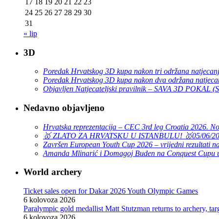
17
18
19
20
21
22
23
24
25
26
27
28
29
30
31
« lip
3D
Poredak Hrvatskog 3D kupa nakon tri održana natjecan
Poredak Hrvatskog 3D kupa nakon dva održana natjeca
Objavljen Natjecateljski pravilnik – SAVA 3D POKAL 
Nedavno objavljeno
Hrvatska reprezentacija – CEC 3rd leg Croatia 2026. N
🥇 ZLATO ZA HRVATSKU U ISTANBULU! 🥇
05/06/2
Završen European Youth Cup 2026 – vrijedni rezultati na
Amanda Mlinarić i Domagoj Buden na Conquest Cupu u
World archery
Ticket sales open for Dakar 2026 Youth Olympic Games
6 kolovoza 2026
Paralympic gold medallist Matt Stutzman returns to archery, t
6 kolovoza 2026