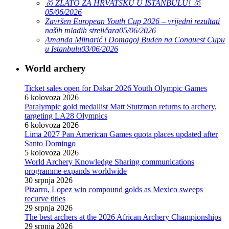
🥇 ZLATO ZA HRVATSKU U ISTANBULU! 🥇
05/06/2026
Završen European Youth Cup 2026 – vrijedni rezultati
naših mladih streličara
05/06/2026
Amanda Mlinarić i Domagoj Buden na Conquest Cupu
u Istanbulu
03/06/2026
World archery
Ticket sales open for Dakar 2026 Youth Olympic Games
6 kolovoza 2026
Paralympic gold medallist Matt Stutzman returns to archery,
targeting LA28 Olympics
6 kolovoza 2026
Lima 2027 Pan American Games quota places updated after
Santo Domingo
5 kolovoza 2026
World Archery Knowledge Sharing communications
programme expands worldwide
30 srpnja 2026
Pizarro, Lopez win compound golds as Mexico sweeps
recurve titles
29 srpnja 2026
The best archers at the 2026 African Archery Championships
29 srpnja 2026