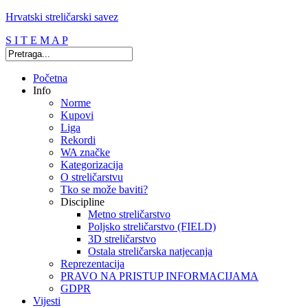
Hrvatski streličarski savez
S I T E M A P
Početna
Info
Norme
Kupovi
Liga
Rekordi
WA značke
Kategorizacija
O streličarstvu
Tko se može baviti?
Discipline
Metno streličarstvo
Poljsko streličarstvo (FIELD)
3D streličarstvo
Ostala streličarska natjecanja
Reprezentacija
PRAVO NA PRISTUP INFORMACIJAMA
GDPR
Vijesti