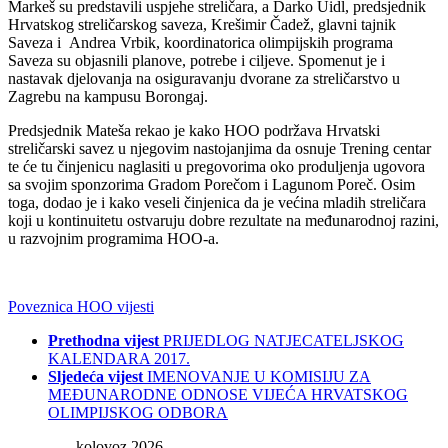
Markeš su predstavili uspjehe streličara, a Darko Uidl, predsjednik
Hrvatskog streličarskog saveza, Krešimir Čadež, glavni tajnik
Saveza i Andrea Vrbik, koordinatorica olimpijskih programa
Saveza su objasnili planove, potrebe i ciljeve. Spomenut je i
nastavak djelovanja na osiguravanju dvorane za streličarstvo u
Zagrebu na kampusu Borongaj.
Predsjednik Mateša rekao je kako HOO podržava Hrvatski
streličarski savez u njegovim nastojanjima da osnuje Trening centar
te će tu činjenicu naglasiti u pregovorima oko produljenja ugovora
sa svojim sponzorima Gradom Porečom i Lagunom Poreč. Osim
toga, dodao je i kako veseli činjenica da je većina mladih streličara
koji u kontinuitetu ostvaruju dobre rezultate na međunarodnoj razini,
u razvojnim programima HOO-a.
Poveznica HOO vijesti
Prethodna vijest
PRIJEDLOG NATJECATELJSKOG
KALENDARA 2017.
Sljedeća vijest
IMENOVANJE U KOMISIJU ZA
MEĐUNARODNE ODNOSE VIJEĆA HRVATSKOG
OLIMPIJSKOG ODBORA
kolovoz 2026