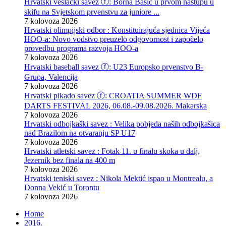
Hrvatski veslački savez ⓕ: Borna Bašić u prvom nastupu u
skifu na Svjetskom prvenstvu za juniore ...
7 kolovoza 2026
Hrvatski olimpijski odbor : Konstituirajuća sjednica Vijeća
HOO-a: Novo vodstvo preuzelo odgovornost i započelo
provedbu programa razvoja HOO-a
7 kolovoza 2026
Hrvatski baseball savez ⓕ: U23 Europsko prvenstvo B-
Grupa, Valencija
7 kolovoza 2026
Hrvatski pikado savez ⓕ: CROATIA SUMMER WDF
DARTS FESTIVAL 2026, 06.08.-09.08.2026. Makarska
7 kolovoza 2026
Hrvatski odbojkaški savez : Velika pobjeda naših odbojkašica
nad Brazilom na otvaranju SP U17
7 kolovoza 2026
Hrvatski atletski savez : Fotak 11. u finalu skoka u dalj,
Jezernik bez finala na 400 m
7 kolovoza 2026
Hrvatski teniski savez : Nikola Mektić ispao u Montrealu, a
Donna Vekić u Torontu
7 kolovoza 2026
Home
2016.