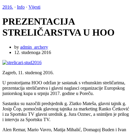
2016.
·
Info
·
Vijesti
PREZENTACIJA
STRELIČARSTVA U HOO
by
admin_archery
12. studenoga 2016
Zagreb, 11. studenog 2016.
U prostorijama HOO održan je sastanak s vrhunskim streličarima,
prezentacija streličarstva i glavni naglasci organizacije Europskog
juniorskog kupa u srpnju 2017. godine u Poreču.
Sastanku su nazočili predsjednik g. Zlatko Mateša, glavni tajnik g.
Josip Čop, pomoćnik glavnog tajnika za marketing Ranko Ćetković
i za Sportsku TV glavni urednik g. Jura Ozmec, a snimljen je prilog
i intervju za Sportsku TV.
Alen Remar, Mario Vavro, Matija Mihalić, Domagoj Buden i Ivan