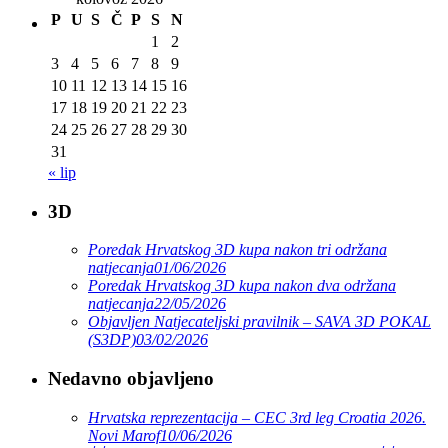
P
U
S
Č
P
S
N
1
2
3
4
5
6
7
8
9
10
11
12
13
14
15
16
17
18
19
20
21
22
23
24
25
26
27
28
29
30
31
« lip
3D
Poredak Hrvatskog 3D kupa nakon tri održana
natjecanja
01/06/2026
Poredak Hrvatskog 3D kupa nakon dva održana
natjecanja
22/05/2026
Objavljen Natjecateljski pravilnik – SAVA 3D POKAL
(S3DP)
03/02/2026
Nedavno objavljeno
Hrvatska reprezentacija – CEC 3rd leg Croatia 2026.
Novi Marof
10/06/2026