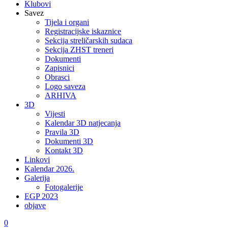
Klubovi
Savez
Tijela i organi
Registracijske iskaznice
Sekcija streličarskih sudaca
Sekcija ZHST treneri
Dokumenti
Zapisnici
Obrasci
Logo saveza
ARHIVA
3D
Vijesti
Kalendar 3D natjecanja
Pravila 3D
Dokumenti 3D
Kontakt 3D
Linkovi
Kalendar 2026.
Galerija
Fotogalerije
EGP 2023
objave
0