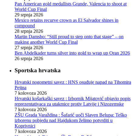
Pan American gold medallists Grande, Valencia to shoot at
World Cup Final
29 srpnja 2026
Mexico retains recurve crown as El Salvador shines in
compound
28 srpnja 2026
Martin Damsbo: “Still proud to step onto that stage” – on
making another World Cup Final
27 srpnja 2026
Ben Abdelkader turns silver into gold to wrap up Oran 2026
26 srpnja 2026
Sportska hrvatska
Hrvatski nogometni savez : HNS osuđuje napad na Tihomira
Pejina
7 kolovoza 2026
Hrvatski košarkaški savez : Izbornik Mijatović objavio popis
reprezentativaca za utakmice protiv Latvije i Nizozemske
7 kolovoza 2026
ZŠU Grada Varaždina : Šafarić uoči Slaven Belupa: Teško
izborenu pobjedu nad Hajdukom želimo potvrditi u
Koprivnici
7 kolovoza 2026