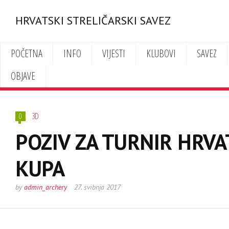
HRVATSKI STRELIČARSKI SAVEZ
POČETNA
INFO
VIJESTI
KLUBOVI
SAVEZ
OBJAVE
3D
0
POZIV ZA TURNIR HRV
KUPA
by
admin_archery
27. svibnja 2017