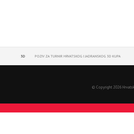
3D
POZIV ZA TURNIR HRVATSKOG I JADRANSKOG 3D KUPA
© Copyright 2026 Hrvatski