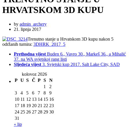
HRVATSKOM 3D KUPU
by
admin_archery
21. lipnja 2017
Trenutno stanje u Hrvatskom 3D kupu nakon 5
održanih turnira:
3DHRK_2017_5
Prethodna vijest
Buden 6., Vavro 30., Markeš 36., a Mihalić
37. na WA svjetskoj rang listi
Sljedeća vijest
3. Svjetski kup 2017. Salt Lake City, SAD
kolovoz 2026
P
U
S
Č
P
S
N
1
2
3
4
5
6
7
8
9
10
11
12
13
14
15
16
17
18
19
20
21
22
23
24
25
26
27
28
29
30
31
« lip