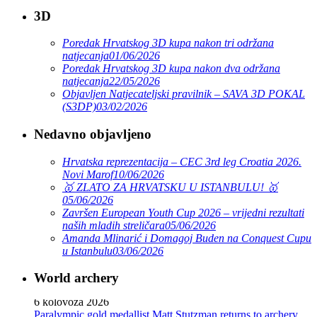
3D
Poredak Hrvatskog 3D kupa nakon tri održana
natjecanja
01/06/2026
Poredak Hrvatskog 3D kupa nakon dva održana
natjecanja
22/05/2026
Objavljen Natjecateljski pravilnik – SAVA 3D POKAL
(S3DP)
03/02/2026
Nedavno objavljeno
Hrvatska reprezentacija – CEC 3rd leg Croatia 2026.
Novi Marof
10/06/2026
🥇 ZLATO ZA HRVATSKU U ISTANBULU! 🥇
05/06/2026
Završen European Youth Cup 2026 – vrijedni rezultati
naših mladih streličara
05/06/2026
Amanda Mlinarić i Domagoj Buden na Conquest Cupu
u Istanbulu
03/06/2026
World archery
Ticket sales open for Dakar 2026 Youth Olympic Games
6 kolovoza 2026
Paralympic gold medallist Matt Stutzman returns to archery,