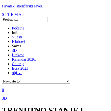
Hrvatski streličarski savez
S I T E M A P
Početna
Info
Vijesti
Klubovi
Savez
3D
Linkovi
Kalendar 2026.
Galerija
EGP 2023
objave
0
3D
TRENUTNO STANJE U