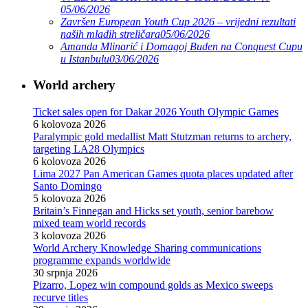
05/06/2026
Završen European Youth Cup 2026 – vrijedni rezultati
naših mladih streličara
05/06/2026
Amanda Mlinarić i Domagoj Buden na Conquest Cupu
u Istanbulu
03/06/2026
World archery
Ticket sales open for Dakar 2026 Youth Olympic Games
6 kolovoza 2026
Paralympic gold medallist Matt Stutzman returns to archery,
targeting LA28 Olympics
6 kolovoza 2026
Lima 2027 Pan American Games quota places updated after
Santo Domingo
5 kolovoza 2026
Britain’s Finnegan and Hicks set youth, senior barebow
mixed team world records
3 kolovoza 2026
World Archery Knowledge Sharing communications
programme expands worldwide
30 srpnja 2026
Pizarro, Lopez win compound golds as Mexico sweeps
recurve titles