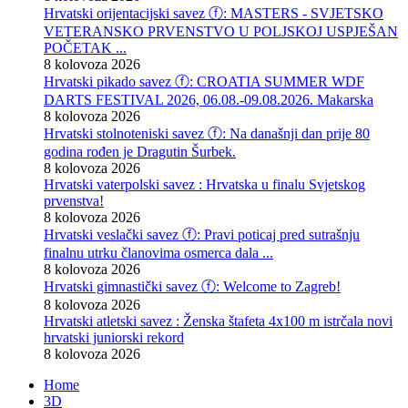
Hrvatski orijentacijski savez ⓕ: MASTERS - SVJETSKO
VETERANSKO PRVENSTVO U POLJSKOJ USPJEŠAN
POČETAK ...
8 kolovoza 2026
Hrvatski pikado savez ⓕ: CROATIA SUMMER WDF
DARTS FESTIVAL 2026, 06.08.-09.08.2026. Makarska
8 kolovoza 2026
Hrvatski stolnoteniski savez ⓕ: Na današnji dan prije 80
godina rođen je Dragutin Šurbek.
8 kolovoza 2026
Hrvatski vaterpolski savez : Hrvatska u finalu Svjetskog
prvenstva!
8 kolovoza 2026
Hrvatski veslački savez ⓕ: Pravi poticaj pred sutrašnju
finalnu utrku članovima osmerca dala ...
8 kolovoza 2026
Hrvatski gimnastički savez ⓕ: Welcome to Zagreb!
8 kolovoza 2026
Hrvatski atletski savez : Ženska štafeta 4x100 m istrčala novi
hrvatski juniorski rekord
8 kolovoza 2026
Home
3D