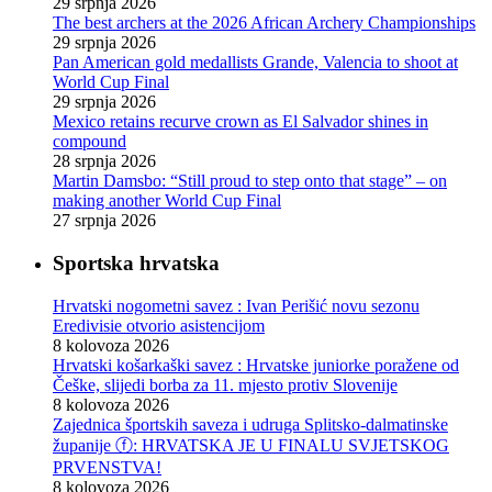
29 srpnja 2026
The best archers at the 2026 African Archery Championships
29 srpnja 2026
Pan American gold medallists Grande, Valencia to shoot at
World Cup Final
29 srpnja 2026
Mexico retains recurve crown as El Salvador shines in
compound
28 srpnja 2026
Martin Damsbo: “Still proud to step onto that stage” – on
making another World Cup Final
27 srpnja 2026
Sportska hrvatska
Hrvatski nogometni savez : Ivan Perišić novu sezonu
Eredivisie otvorio asistencijom
8 kolovoza 2026
Hrvatski košarkaški savez : Hrvatske juniorke poražene od
Češke, slijedi borba za 11. mjesto protiv Slovenije
8 kolovoza 2026
Zajednica športskih saveza i udruga Splitsko-dalmatinske
županije ⓕ: HRVATSKA JE U FINALU SVJETSKOG
PRVENSTVA!
8 kolovoza 2026