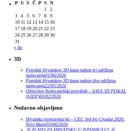
P
U
S
Č
P
S
N
1
2
3
4
5
6
7
8
9
10
11
12
13
14
15
16
17
18
19
20
21
22
23
24
25
26
27
28
29
30
31
« lip
3D
Poredak Hrvatskog 3D kupa nakon tri održana
natjecanja
01/06/2026
Poredak Hrvatskog 3D kupa nakon dva održana
natjecanja
22/05/2026
Objavljen Natjecateljski pravilnik – SAVA 3D POKAL
(S3DP)
03/02/2026
Nedavno objavljeno
Hrvatska reprezentacija – CEC 3rd leg Croatia 2026.
Novi Marof
10/06/2026
🥇 ZLATO ZA HRVATSKU U ISTANBULU! 🥇