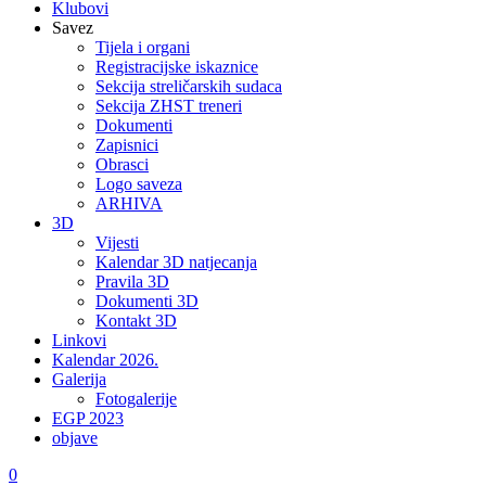
Klubovi
Savez
Tijela i organi
Registracijske iskaznice
Sekcija streličarskih sudaca
Sekcija ZHST treneri
Dokumenti
Zapisnici
Obrasci
Logo saveza
ARHIVA
3D
Vijesti
Kalendar 3D natjecanja
Pravila 3D
Dokumenti 3D
Kontakt 3D
Linkovi
Kalendar 2026.
Galerija
Fotogalerije
EGP 2023
objave
0