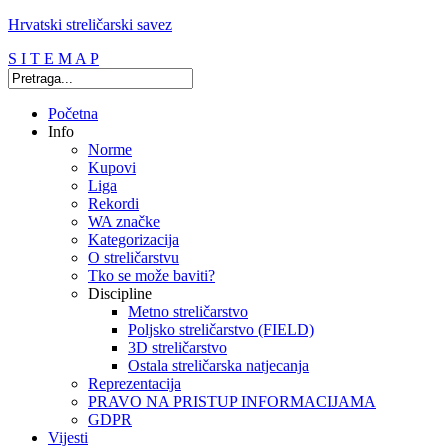
Hrvatski streličarski savez
S I T E M A P
Početna
Info
Norme
Kupovi
Liga
Rekordi
WA značke
Kategorizacija
O streličarstvu
Tko se može baviti?
Discipline
Metno streličarstvo
Poljsko streličarstvo (FIELD)
3D streličarstvo
Ostala streličarska natjecanja
Reprezentacija
PRAVO NA PRISTUP INFORMACIJAMA
GDPR
Vijesti