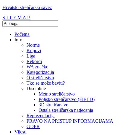
Hrvatski streličarski savez
S I T E M A P
Početna
Info
Norme
Kupovi
Liga
Rekordi
WA značke
Kategorizacija
O streličarstvu
Tko se može baviti?
Discipline
Metno streličarstvo
Poljsko streličarstvo (FIELD)
3D streličarstvo
Ostala streličarska natjecanja
Reprezentacija
PRAVO NA PRISTUP INFORMACIJAMA
GDPR
Vijesti