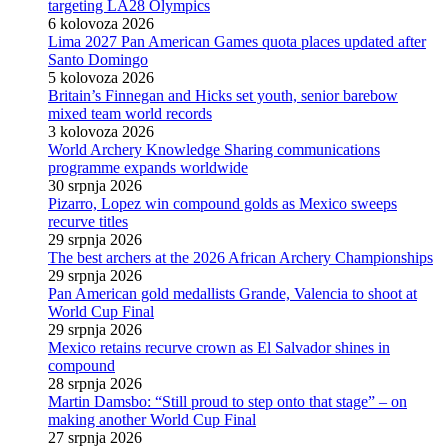
targeting LA28 Olympics
6 kolovoza 2026
Lima 2027 Pan American Games quota places updated after
Santo Domingo
5 kolovoza 2026
Britain’s Finnegan and Hicks set youth, senior barebow
mixed team world records
3 kolovoza 2026
World Archery Knowledge Sharing communications
programme expands worldwide
30 srpnja 2026
Pizarro, Lopez win compound golds as Mexico sweeps
recurve titles
29 srpnja 2026
The best archers at the 2026 African Archery Championships
29 srpnja 2026
Pan American gold medallists Grande, Valencia to shoot at
World Cup Final
29 srpnja 2026
Mexico retains recurve crown as El Salvador shines in
compound
28 srpnja 2026
Martin Damsbo: “Still proud to step onto that stage” – on
making another World Cup Final
27 srpnja 2026