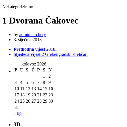
Nekategorizirano
1 Dvorana Čakovec
by
admin_archery
3. siječnja 2018
Prethodna vijest
2018.
Sljedeća vijest
2 Grebengradski streličari
kolovoz 2026
P
U
S
Č
P
S
N
1
2
3
4
5
6
7
8
9
10
11
12
13
14
15
16
17
18
19
20
21
22
23
24
25
26
27
28
29
30
31
« lip
3D