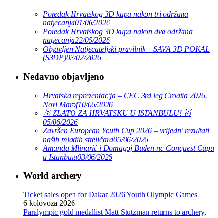
Poredak Hrvatskog 3D kupa nakon tri održana
natjecanja
01/06/2026
Poredak Hrvatskog 3D kupa nakon dva održana
natjecanja
22/05/2026
Objavljen Natjecateljski pravilnik – SAVA 3D POKAL
(S3DP)
03/02/2026
Nedavno objavljeno
Hrvatska reprezentacija – CEC 3rd leg Croatia 2026.
Novi Marof
10/06/2026
🥇 ZLATO ZA HRVATSKU U ISTANBULU! 🥇
05/06/2026
Završen European Youth Cup 2026 – vrijedni rezultati
naših mladih streličara
05/06/2026
Amanda Mlinarić i Domagoj Buden na Conquest Cupu
u Istanbulu
03/06/2026
World archery
Ticket sales open for Dakar 2026 Youth Olympic Games
6 kolovoza 2026
Paralympic gold medallist Matt Stutzman returns to archery,