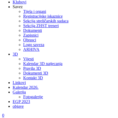
Klubovi
Savez
Tijela i organi
Registracijske iskaznice
Sekcija streličarskih sudaca
Sekcija ZHST treneri
Dokumenti
Zapisnici
Obrasci
Logo saveza
ARHIVA
3D
Vijesti
Kalendar 3D natjecanja
Pravila 3D
Dokumenti 3D
Kontakt 3D
Linkovi
Kalendar 2026.
Galerija
Fotogalerije
EGP 2023
objave
0