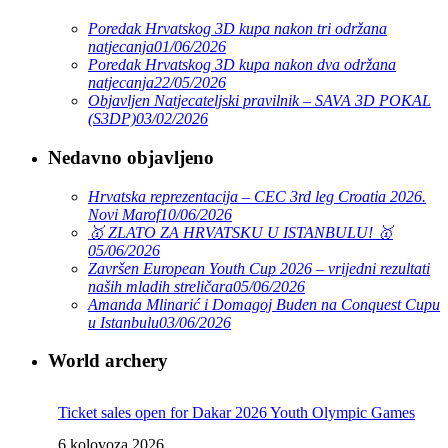
Poredak Hrvatskog 3D kupa nakon tri održana
natjecanja
01/06/2026
Poredak Hrvatskog 3D kupa nakon dva održana
natjecanja
22/05/2026
Objavljen Natjecateljski pravilnik – SAVA 3D POKAL
(S3DP)
03/02/2026
Nedavno objavljeno
Hrvatska reprezentacija – CEC 3rd leg Croatia 2026.
Novi Marof
10/06/2026
🥇 ZLATO ZA HRVATSKU U ISTANBULU! 🥇
05/06/2026
Završen European Youth Cup 2026 – vrijedni rezultati
naših mladih streličara
05/06/2026
Amanda Mlinarić i Domagoj Buden na Conquest Cupu
u Istanbulu
03/06/2026
World archery
Ticket sales open for Dakar 2026 Youth Olympic Games
6 kolovoza 2026