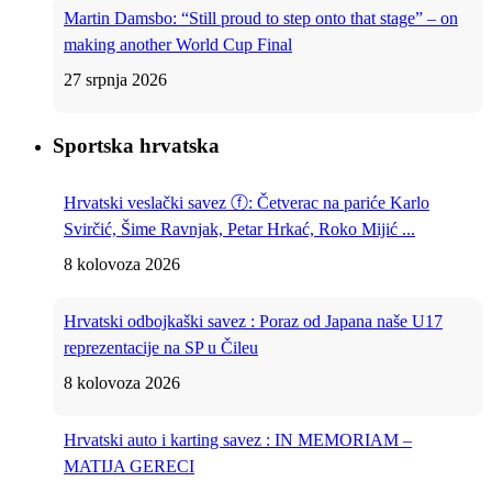
Martin Damsbo: “Still proud to step onto that stage” – on
making another World Cup Final
27 srpnja 2026
Sportska hrvatska
Hrvatski veslački savez ⓕ: Četverac na pariće Karlo
Svirčić, Šime Ravnjak, Petar Hrkać, Roko Mijić ...
8 kolovoza 2026
Hrvatski odbojkaški savez : Poraz od Japana naše U17
reprezentacije na SP u Čileu
8 kolovoza 2026
Hrvatski auto i karting savez : IN MEMORIAM –
MATIJA GERECI