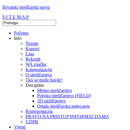
Hrvatski streličarski savez
S I T E M A P
Početna
Info
Norme
Kupovi
Liga
Rekordi
WA značke
Kategorizacija
O streličarstvu
Tko se može baviti?
Discipline
Metno streličarstvo
Poljsko streličarstvo (FIELD)
3D streličarstvo
Ostala streličarska natjecanja
Reprezentacija
PRAVO NA PRISTUP INFORMACIJAMA
GDPR
Vijesti