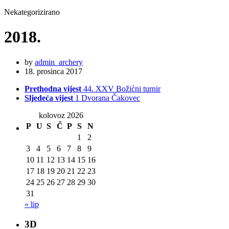
Nekategorizirano
2018.
by
admin_archery
18. prosinca 2017
Prethodna vijest
44. XXV Božićni turnir
Sljedeća vijest
1 Dvorana Čakovec
kolovoz 2026
P
U
S
Č
P
S
N
1
2
3
4
5
6
7
8
9
10
11
12
13
14
15
16
17
18
19
20
21
22
23
24
25
26
27
28
29
30
31
« lip
3D