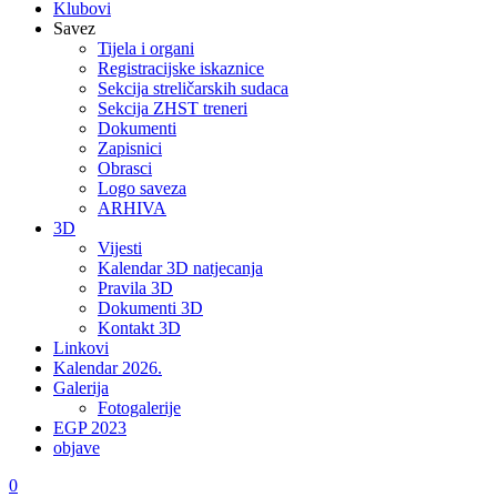
Klubovi
Savez
Tijela i organi
Registracijske iskaznice
Sekcija streličarskih sudaca
Sekcija ZHST treneri
Dokumenti
Zapisnici
Obrasci
Logo saveza
ARHIVA
3D
Vijesti
Kalendar 3D natjecanja
Pravila 3D
Dokumenti 3D
Kontakt 3D
Linkovi
Kalendar 2026.
Galerija
Fotogalerije
EGP 2023
objave
0