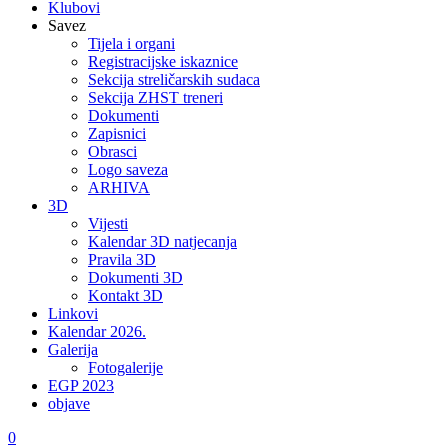
Klubovi
Savez
Tijela i organi
Registracijske iskaznice
Sekcija streličarskih sudaca
Sekcija ZHST treneri
Dokumenti
Zapisnici
Obrasci
Logo saveza
ARHIVA
3D
Vijesti
Kalendar 3D natjecanja
Pravila 3D
Dokumenti 3D
Kontakt 3D
Linkovi
Kalendar 2026.
Galerija
Fotogalerije
EGP 2023
objave
0