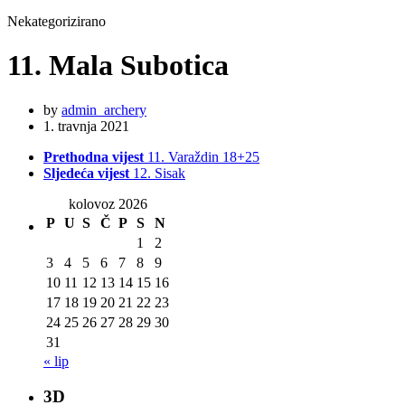
Nekategorizirano
11. Mala Subotica
by
admin_archery
1. travnja 2021
Prethodna vijest
11. Varaždin 18+25
Sljedeća vijest
12. Sisak
kolovoz 2026
P
U
S
Č
P
S
N
1
2
3
4
5
6
7
8
9
10
11
12
13
14
15
16
17
18
19
20
21
22
23
24
25
26
27
28
29
30
31
« lip
3D