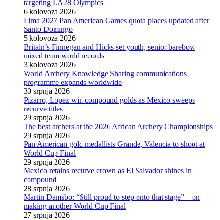
targeting LA28 Olympics
6 kolovoza 2026
Lima 2027 Pan American Games quota places updated after
Santo Domingo
5 kolovoza 2026
Britain’s Finnegan and Hicks set youth, senior barebow
mixed team world records
3 kolovoza 2026
World Archery Knowledge Sharing communications
programme expands worldwide
30 srpnja 2026
Pizarro, Lopez win compound golds as Mexico sweeps
recurve titles
29 srpnja 2026
The best archers at the 2026 African Archery Championships
29 srpnja 2026
Pan American gold medallists Grande, Valencia to shoot at
World Cup Final
29 srpnja 2026
Mexico retains recurve crown as El Salvador shines in
compound
28 srpnja 2026
Martin Damsbo: “Still proud to step onto that stage” – on
making another World Cup Final
27 srpnja 2026