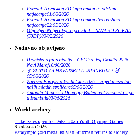
Poredak Hrvatskog 3D kupa nakon tri održana
natjecanja
01/06/2026
Poredak Hrvatskog 3D kupa nakon dva održana
natjecanja
22/05/2026
Objavljen Natjecateljski pravilnik – SAVA 3D POKAL
(S3DP)
03/02/2026
Nedavno objavljeno
Hrvatska reprezentacija – CEC 3rd leg Croatia 2026.
Novi Marof
10/06/2026
🥇 ZLATO ZA HRVATSKU U ISTANBULU! 🥇
05/06/2026
Završen European Youth Cup 2026 – vrijedni rezultati
naših mladih streličara
05/06/2026
Amanda Mlinarić i Domagoj Buden na Conquest Cupu
u Istanbulu
03/06/2026
World archery
Ticket sales open for Dakar 2026 Youth Olympic Games
6 kolovoza 2026
Paralympic gold medallist Matt Stutzman returns to archery,