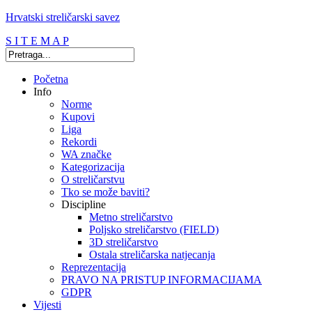
Hrvatski streličarski savez
S I T E M A P
Početna
Info
Norme
Kupovi
Liga
Rekordi
WA značke
Kategorizacija
O streličarstvu
Tko se može baviti?
Discipline
Metno streličarstvo
Poljsko streličarstvo (FIELD)
3D streličarstvo
Ostala streličarska natjecanja
Reprezentacija
PRAVO NA PRISTUP INFORMACIJAMA
GDPR
Vijesti