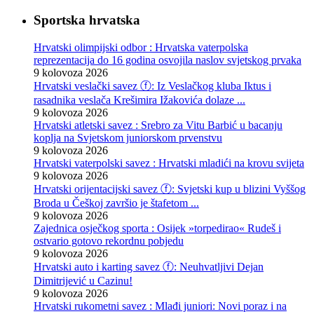
Sportska hrvatska
Hrvatski olimpijski odbor : Hrvatska vaterpolska
reprezentacija do 16 godina osvojila naslov svjetskog prvaka
9 kolovoza 2026
Hrvatski veslački savez ⓕ: Iz Veslačkog kluba Iktus i
rasadnika veslača Krešimira Ižakovića dolaze ...
9 kolovoza 2026
Hrvatski atletski savez : Srebro za Vitu Barbić u bacanju
koplja na Svjetskom juniorskom prvenstvu
9 kolovoza 2026
Hrvatski vaterpolski savez : Hrvatski mladići na krovu svijeta
9 kolovoza 2026
Hrvatski orijentacijski savez ⓕ: Svjetski kup u blizini Vyššog
Broda u Češkoj završio je štafetom ...
9 kolovoza 2026
Zajednica osječkog sporta : Osijek »torpedirao« Rudeš i
ostvario gotovo rekordnu pobjedu
9 kolovoza 2026
Hrvatski auto i karting savez ⓕ: Neuhvatljivi Dejan
Dimitrijević u Cazinu!
9 kolovoza 2026
Hrvatski rukometni savez : Mlađi juniori: Novi poraz i na