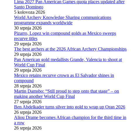
Lima 2027 Pan American Games quota places updated after
Santo Domingo
5 kolovoza 2026
World Archery Knowledge Sharing communications
programme expands worldwide
30 srpnja 2026
Pizarro, Lopez win compound golds as Mexico sweeps
recurve titles
29 srpnja 2026
The best archers at the 2026 African Archery Championships
29 srpnja 2026
Pan American gold medallists Grande, Valencia to shoot at
World Cup Final
29 srpnja 2026
Mexico retains recurve crown as El Salvador shines in
compound
28 srpnja 2026
Martin Damsbo: “Still proud to step onto that stage” – on
making another World Cup Final
27 srpnja 2026
Ben Abdelkader turns silver into gold to wrap up Oran 2026
26 srpnja 2026
Aliou Drame becomes African champion for the third time in
a row
26 srpnja 2026