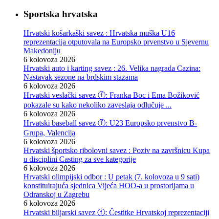
Sportska hrvatska
Hrvatski košarkaški savez : Hrvatska muška U16
reprezentacija otputovala na Europsko prvenstvo u Sjevernu
Makedoniju
6 kolovoza 2026
Hrvatski auto i karting savez : 26. Velika nagrada Cazina:
Nastavak sezone na brdskim stazama
6 kolovoza 2026
Hrvatski veslački savez ⓕ: Franka Boc i Ema Božiković
pokazale su kako nekoliko zaveslaja odlučuje ...
6 kolovoza 2026
Hrvatski baseball savez ⓕ: U23 Europsko prvenstvo B-
Grupa, Valencija
6 kolovoza 2026
Hrvatski športsko ribolovni savez : Poziv na završnicu Kupa
u disciplini Casting za sve kategorije
6 kolovoza 2026
Hrvatski olimpijski odbor : U petak (7. kolovoza u 9 sati)
konstituirajuća sjednica Vijeća HOO-a u prostorijama u
Odranskoj u Zagrebu
6 kolovoza 2026
Hrvatski biljarski savez ⓕ: Čestitke Hrvatskoj reprezentaciji