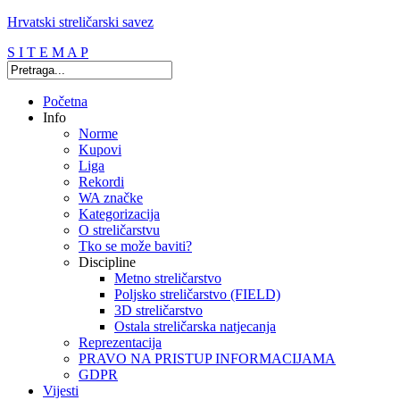
Hrvatski streličarski savez
S I T E M A P
Početna
Info
Norme
Kupovi
Liga
Rekordi
WA značke
Kategorizacija
O streličarstvu
Tko se može baviti?
Discipline
Metno streličarstvo
Poljsko streličarstvo (FIELD)
3D streličarstvo
Ostala streličarska natjecanja
Reprezentacija
PRAVO NA PRISTUP INFORMACIJAMA
GDPR
Vijesti