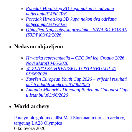
Poredak Hrvatskog 3D kupa nakon tri održana
natjecanja
01/06/2026
Poredak Hrvatskog 3D kupa nakon dva održana
natjecanja
22/05/2026
Objavljen Natjecateljski pravilnik – SAVA 3D POKAL
(S3DP)
03/02/2026
Nedavno objavljeno
Hrvatska reprezentacija – CEC 3rd leg Croatia 2026.
Novi Marof
10/06/2026
🥇 ZLATO ZA HRVATSKU U ISTANBULU! 🥇
05/06/2026
Završen European Youth Cup 2026 – vrijedni rezultati
naših mladih streličara
05/06/2026
Amanda Mlinarić i Domagoj Buden na Conquest Cupu
u Istanbulu
03/06/2026
World archery
Paralympic gold medallist Matt Stutzman returns to archery,
targeting LA28 Olympics
6 kolovoza 2026