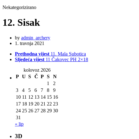
Nekategorizirano
12. Sisak
by
admin_archery
1. travnja 2021
Prethodna vijest
11. Mala Subotica
Sljedeća vijest
11 Čakovec PH 2×18
kolovoz 2026
P
U
S
Č
P
S
N
1
2
3
4
5
6
7
8
9
10
11
12
13
14
15
16
17
18
19
20
21
22
23
24
25
26
27
28
29
30
31
« lip
3D