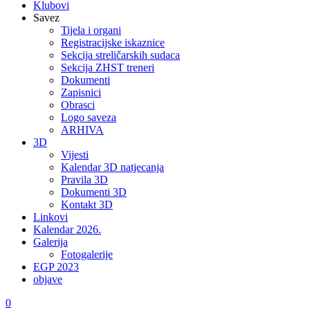
Klubovi
Savez
Tijela i organi
Registracijske iskaznice
Sekcija streličarskih sudaca
Sekcija ZHST treneri
Dokumenti
Zapisnici
Obrasci
Logo saveza
ARHIVA
3D
Vijesti
Kalendar 3D natjecanja
Pravila 3D
Dokumenti 3D
Kontakt 3D
Linkovi
Kalendar 2026.
Galerija
Fotogalerije
EGP 2023
objave
0