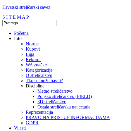
Hrvatski streličarski savez
S I T E M A P
Početna
Info
Norme
Kupovi
Liga
Rekordi
WA značke
Kategorizacija
O streličarstvu
Tko se može baviti?
Discipline
Metno streličarstvo
Poljsko streličarstvo (FIELD)
3D streličarstvo
Ostala streličarska natjecanja
Reprezentacija
PRAVO NA PRISTUP INFORMACIJAMA
GDPR
Vijesti