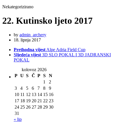
Nekategorizirano
22. Kutinsko ljeto 2017
by
admin_archery
18. lipnja 2017
Prethodna vijest
Alpe Adria Field Cup
Sljedeća vijest
3D SLO POKAL I 3D JADRANSKI
POKAL
kolovoz 2026
P
U
S
Č
P
S
N
1
2
3
4
5
6
7
8
9
10
11
12
13
14
15
16
17
18
19
20
21
22
23
24
25
26
27
28
29
30
31
« lip