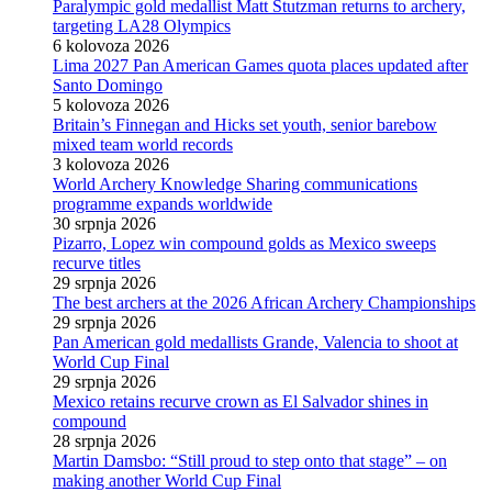
Paralympic gold medallist Matt Stutzman returns to archery,
targeting LA28 Olympics
6 kolovoza 2026
Lima 2027 Pan American Games quota places updated after
Santo Domingo
5 kolovoza 2026
Britain’s Finnegan and Hicks set youth, senior barebow
mixed team world records
3 kolovoza 2026
World Archery Knowledge Sharing communications
programme expands worldwide
30 srpnja 2026
Pizarro, Lopez win compound golds as Mexico sweeps
recurve titles
29 srpnja 2026
The best archers at the 2026 African Archery Championships
29 srpnja 2026
Pan American gold medallists Grande, Valencia to shoot at
World Cup Final
29 srpnja 2026
Mexico retains recurve crown as El Salvador shines in
compound
28 srpnja 2026
Martin Damsbo: “Still proud to step onto that stage” – on
making another World Cup Final