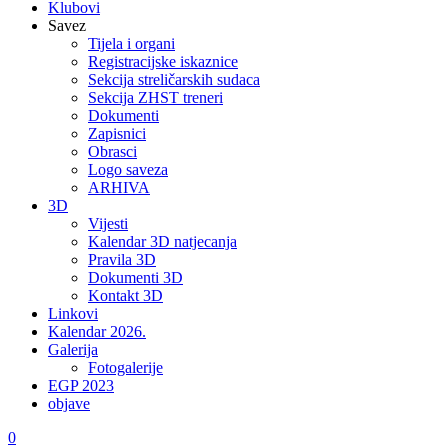
Klubovi
Savez
Tijela i organi
Registracijske iskaznice
Sekcija streličarskih sudaca
Sekcija ZHST treneri
Dokumenti
Zapisnici
Obrasci
Logo saveza
ARHIVA
3D
Vijesti
Kalendar 3D natjecanja
Pravila 3D
Dokumenti 3D
Kontakt 3D
Linkovi
Kalendar 2026.
Galerija
Fotogalerije
EGP 2023
objave
0