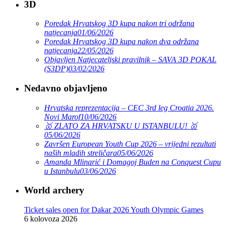
3D
Poredak Hrvatskog 3D kupa nakon tri održana
natjecanja
01/06/2026
Poredak Hrvatskog 3D kupa nakon dva održana
natjecanja
22/05/2026
Objavljen Natjecateljski pravilnik – SAVA 3D POKAL
(S3DP)
03/02/2026
Nedavno objavljeno
Hrvatska reprezentacija – CEC 3rd leg Croatia 2026.
Novi Marof
10/06/2026
🥇 ZLATO ZA HRVATSKU U ISTANBULU! 🥇
05/06/2026
Završen European Youth Cup 2026 – vrijedni rezultati
naših mladih streličara
05/06/2026
Amanda Mlinarić i Domagoj Buden na Conquest Cupu
u Istanbulu
03/06/2026
World archery
Ticket sales open for Dakar 2026 Youth Olympic Games
6 kolovoza 2026