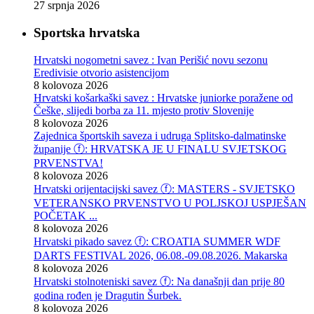
27 srpnja 2026
Sportska hrvatska
Hrvatski nogometni savez : Ivan Perišić novu sezonu
Eredivisie otvorio asistencijom
8 kolovoza 2026
Hrvatski košarkaški savez : Hrvatske juniorke poražene od
Češke, slijedi borba za 11. mjesto protiv Slovenije
8 kolovoza 2026
Zajednica športskih saveza i udruga Splitsko-dalmatinske
županije ⓕ: HRVATSKA JE U FINALU SVJETSKOG
PRVENSTVA!
8 kolovoza 2026
Hrvatski orijentacijski savez ⓕ: MASTERS - SVJETSKO
VETERANSKO PRVENSTVO U POLJSKOJ USPJEŠAN
POČETAK ...
8 kolovoza 2026
Hrvatski pikado savez ⓕ: CROATIA SUMMER WDF
DARTS FESTIVAL 2026, 06.08.-09.08.2026. Makarska
8 kolovoza 2026
Hrvatski stolnoteniski savez ⓕ: Na današnji dan prije 80
godina rođen je Dragutin Šurbek.
8 kolovoza 2026