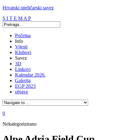
Hrvatski streličarski savez
S I T E M A P
Početna
Info
Vijesti
Klubovi
Savez
3D
Linkovi
Kalendar 2026.
Galerija
EGP 2023
objave
0
Nekategorizirano
Alpe Adria Field Cup