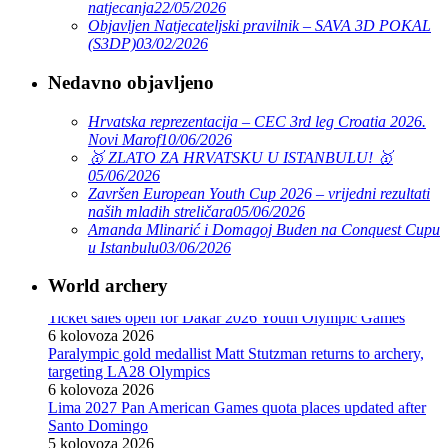
natjecanja
22/05/2026
Objavljen Natjecateljski pravilnik – SAVA 3D POKAL
(S3DP)
03/02/2026
Nedavno objavljeno
Hrvatska reprezentacija – CEC 3rd leg Croatia 2026.
Novi Marof
10/06/2026
🥇 ZLATO ZA HRVATSKU U ISTANBULU! 🥇
05/06/2026
Završen European Youth Cup 2026 – vrijedni rezultati
naših mladih streličara
05/06/2026
Amanda Mlinarić i Domagoj Buden na Conquest Cupu
u Istanbulu
03/06/2026
World archery
Ticket sales open for Dakar 2026 Youth Olympic Games
6 kolovoza 2026
Paralympic gold medallist Matt Stutzman returns to archery,
targeting LA28 Olympics
6 kolovoza 2026
Lima 2027 Pan American Games quota places updated after
Santo Domingo
5 kolovoza 2026