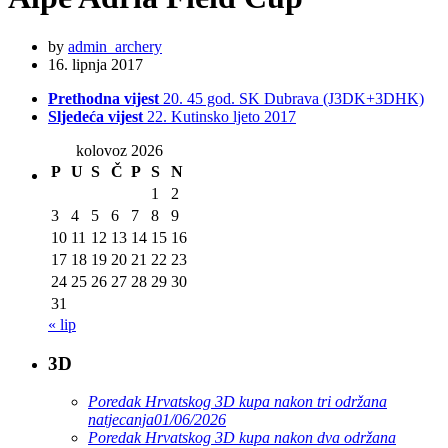
by
admin_archery
16. lipnja 2017
Prethodna vijest
20. 45 god. SK Dubrava (J3DK+3DHK)
Sljedeća vijest
22. Kutinsko ljeto 2017
kolovoz 2026
P
U
S
Č
P
S
N
1
2
3
4
5
6
7
8
9
10
11
12
13
14
15
16
17
18
19
20
21
22
23
24
25
26
27
28
29
30
31
« lip
3D
Poredak Hrvatskog 3D kupa nakon tri održana
natjecanja
01/06/2026
Poredak Hrvatskog 3D kupa nakon dva održana