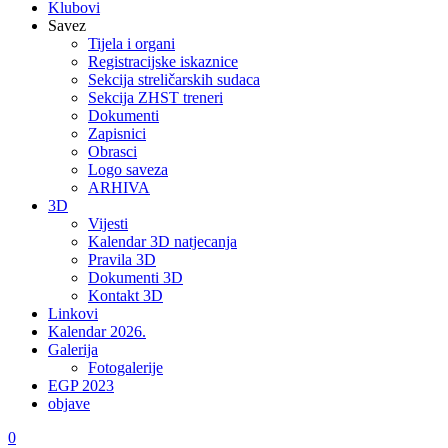
Klubovi
Savez
Tijela i organi
Registracijske iskaznice
Sekcija streličarskih sudaca
Sekcija ZHST treneri
Dokumenti
Zapisnici
Obrasci
Logo saveza
ARHIVA
3D
Vijesti
Kalendar 3D natjecanja
Pravila 3D
Dokumenti 3D
Kontakt 3D
Linkovi
Kalendar 2026.
Galerija
Fotogalerije
EGP 2023
objave
0