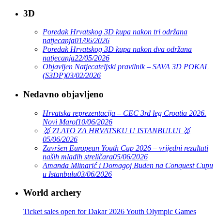
3D
Poredak Hrvatskog 3D kupa nakon tri održana
natjecanja
01/06/2026
Poredak Hrvatskog 3D kupa nakon dva održana
natjecanja
22/05/2026
Objavljen Natjecateljski pravilnik – SAVA 3D POKAL
(S3DP)
03/02/2026
Nedavno objavljeno
Hrvatska reprezentacija – CEC 3rd leg Croatia 2026.
Novi Marof
10/06/2026
🥇 ZLATO ZA HRVATSKU U ISTANBULU! 🥇
05/06/2026
Završen European Youth Cup 2026 – vrijedni rezultati
naših mladih streličara
05/06/2026
Amanda Mlinarić i Domagoj Buden na Conquest Cupu
u Istanbulu
03/06/2026
World archery
Ticket sales open for Dakar 2026 Youth Olympic Games