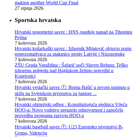
making another World Cup Final
27 srpnja 2026
Sportska hrvatska
Hrvatski nogometni savez : HNS osuđuje napad na Tihomira
Pejina
7 kolovoza 2026
Hrvatski košarkaški savez : Izbornik Mijatović objavio popis
reprezentativaca za utakmice protiv Latvije i Nizozemske
7 kolovoza 2026
ZŠU Grada Varaždina : Šafarić uoči Slaven Belupa: Teško
izborenu pobjedu nad Hajdukom želimo potvrditi u
Koprivnici
7 kolovoza 2026
Hrvatski veslački savez ⓕ: Borna Bašić u prvom nastupu u
skifu na Svjetskom prvenstvu za juniore ...
7 kolovoza 2026
Hrvatski olimpijski odbor : Konstituirajuća sjednica Vijeća
HOO-a: Novo vodstvo preuzelo odgovornost i započelo
provedbu programa razvoja HOO-a
7 kolovoza 2026
Hrvatski baseball savez ⓕ: U23 Europsko prvenstvo B-
Grupa, Valencija