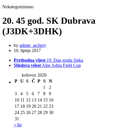
Nekategorizirano
20. 45 god. SK Dubrava
(J3DK+3DHK)
by
admin_archery
10. lipnja 2017
Prethodna vijest
19. Dan grada Siska
Sljedeća vijest
Alpe Adria Field Cup
kolovoz 2026
P
U
S
Č
P
S
N
1
2
3
4
5
6
7
8
9
10
11
12
13
14
15
16
17
18
19
20
21
22
23
24
25
26
27
28
29
30
31
« lip