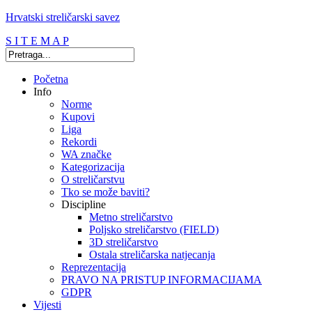
Hrvatski streličarski savez
S I T E M A P
Početna
Info
Norme
Kupovi
Liga
Rekordi
WA značke
Kategorizacija
O streličarstvu
Tko se može baviti?
Discipline
Metno streličarstvo
Poljsko streličarstvo (FIELD)
3D streličarstvo
Ostala streličarska natjecanja
Reprezentacija
PRAVO NA PRISTUP INFORMACIJAMA
GDPR
Vijesti