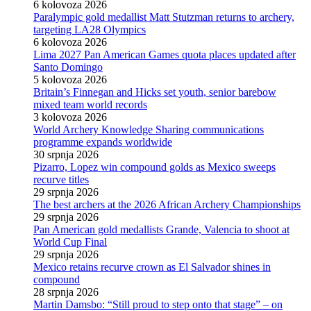
6 kolovoza 2026
Paralympic gold medallist Matt Stutzman returns to archery,
targeting LA28 Olympics
6 kolovoza 2026
Lima 2027 Pan American Games quota places updated after
Santo Domingo
5 kolovoza 2026
Britain’s Finnegan and Hicks set youth, senior barebow
mixed team world records
3 kolovoza 2026
World Archery Knowledge Sharing communications
programme expands worldwide
30 srpnja 2026
Pizarro, Lopez win compound golds as Mexico sweeps
recurve titles
29 srpnja 2026
The best archers at the 2026 African Archery Championships
29 srpnja 2026
Pan American gold medallists Grande, Valencia to shoot at
World Cup Final
29 srpnja 2026
Mexico retains recurve crown as El Salvador shines in
compound
28 srpnja 2026
Martin Damsbo: “Still proud to step onto that stage” – on