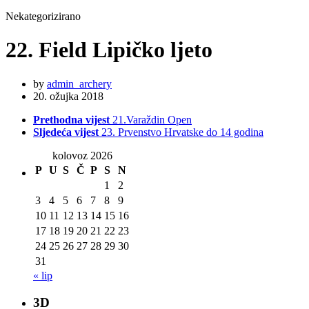
Nekategorizirano
22. Field Lipičko ljeto
by
admin_archery
20. ožujka 2018
Prethodna vijest
21.Varaždin Open
Sljedeća vijest
23. Prvenstvo Hrvatske do 14 godina
kolovoz 2026
P
U
S
Č
P
S
N
1
2
3
4
5
6
7
8
9
10
11
12
13
14
15
16
17
18
19
20
21
22
23
24
25
26
27
28
29
30
31
« lip
3D