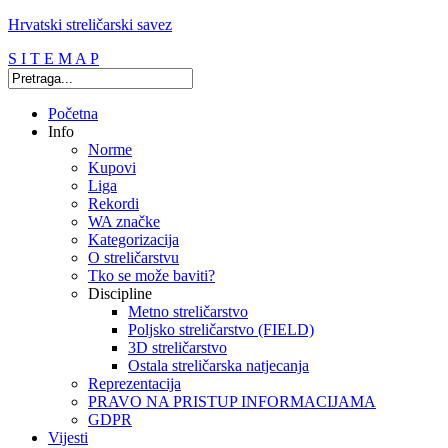
Hrvatski streličarski savez
S I T E M A P
Početna
Info
Norme
Kupovi
Liga
Rekordi
WA značke
Kategorizacija
O streličarstvu
Tko se može baviti?
Discipline
Metno streličarstvo
Poljsko streličarstvo (FIELD)
3D streličarstvo
Ostala streličarska natjecanja
Reprezentacija
PRAVO NA PRISTUP INFORMACIJAMA
GDPR
Vijesti