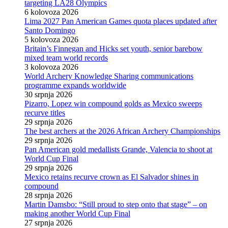
targeting LA28 Olympics
6 kolovoza 2026
Lima 2027 Pan American Games quota places updated after
Santo Domingo
5 kolovoza 2026
Britain’s Finnegan and Hicks set youth, senior barebow
mixed team world records
3 kolovoza 2026
World Archery Knowledge Sharing communications
programme expands worldwide
30 srpnja 2026
Pizarro, Lopez win compound golds as Mexico sweeps
recurve titles
29 srpnja 2026
The best archers at the 2026 African Archery Championships
29 srpnja 2026
Pan American gold medallists Grande, Valencia to shoot at
World Cup Final
29 srpnja 2026
Mexico retains recurve crown as El Salvador shines in
compound
28 srpnja 2026
Martin Damsbo: “Still proud to step onto that stage” – on
making another World Cup Final
27 srpnja 2026