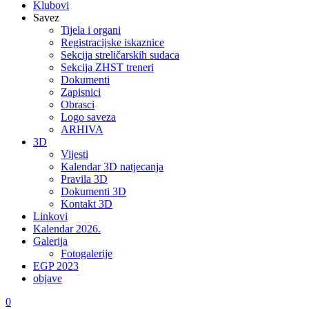
Klubovi
Savez
Tijela i organi
Registracijske iskaznice
Sekcija streličarskih sudaca
Sekcija ZHST treneri
Dokumenti
Zapisnici
Obrasci
Logo saveza
ARHIVA
3D
Vijesti
Kalendar 3D natjecanja
Pravila 3D
Dokumenti 3D
Kontakt 3D
Linkovi
Kalendar 2026.
Galerija
Fotogalerije
EGP 2023
objave
0