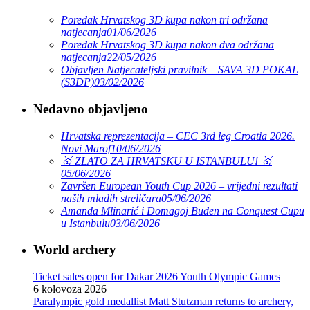
Poredak Hrvatskog 3D kupa nakon tri održana
natjecanja
01/06/2026
Poredak Hrvatskog 3D kupa nakon dva održana
natjecanja
22/05/2026
Objavljen Natjecateljski pravilnik – SAVA 3D POKAL
(S3DP)
03/02/2026
Nedavno objavljeno
Hrvatska reprezentacija – CEC 3rd leg Croatia 2026.
Novi Marof
10/06/2026
🥇 ZLATO ZA HRVATSKU U ISTANBULU! 🥇
05/06/2026
Završen European Youth Cup 2026 – vrijedni rezultati
naših mladih streličara
05/06/2026
Amanda Mlinarić i Domagoj Buden na Conquest Cupu
u Istanbulu
03/06/2026
World archery
Ticket sales open for Dakar 2026 Youth Olympic Games
6 kolovoza 2026
Paralympic gold medallist Matt Stutzman returns to archery,