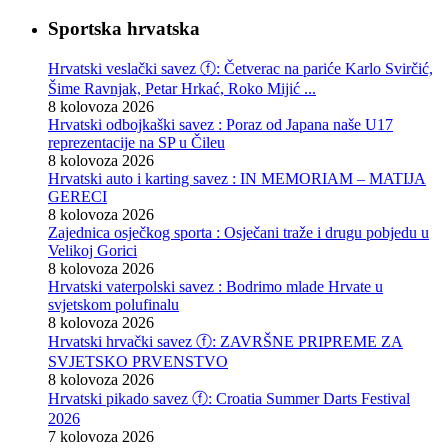
Sportska hrvatska
Hrvatski veslački savez ⓕ: Četverac na pariće Karlo Svirčić,
Šime Ravnjak, Petar Hrkać, Roko Mijić ...
8 kolovoza 2026
Hrvatski odbojkaški savez : Poraz od Japana naše U17
reprezentacije na SP u Čileu
8 kolovoza 2026
Hrvatski auto i karting savez : IN MEMORIAM – MATIJA
GERECI
8 kolovoza 2026
Zajednica osječkog sporta : Osječani traže i drugu pobjedu u
Velikoj Gorici
8 kolovoza 2026
Hrvatski vaterpolski savez : Bodrimo mlade Hrvate u
svjetskom polufinalu
8 kolovoza 2026
Hrvatski hrvački savez ⓕ: ZAVRŠNE PRIPREME ZA
SVJETSKO PRVENSTVO
8 kolovoza 2026
Hrvatski pikado savez ⓕ: Croatia Summer Darts Festival
2026
7 kolovoza 2026