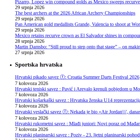
Pizarro, Lopez win compound golds as Mexico sweeps recurve t
29 srpnja 2026
The best archers at the 2026 African Archery Championships
29 srpnja 2026
Pan American gold medallists Grande, Valencia to shoot at Wo
29 srpnja 2026
Mexico retains recurve crown as El Salvador shines in compou
28 srpnja 2026
Martin Damsbo: “Still proud to step onto that stage” – on mak
27 srpnja 2026
Sportska hrvatska
Hrvatski pikado savez ⓕ: Croatia Summer Darts Festival 2026
7 kolovoza 2026
Hrvatski teniski savez : Pavić i Arevalo krenuli pobjedom u Mo
7 kolovoza 2026
Hrvatski košarkaški savez : Hrvatska ženska U14 reprezentacij
7 kolovoza 2026
Hrvatski veslački savez ⓕ: Nekada je bio »Air Jordan\\\', danas
7 kolovoza 2026
Hrvatski rukometni savez : Mlađi juniori: Novi poraz od Mađars
7 kolovoza 2026
Hrvatski planinarski savez : Poziv - 23. ljetni planinarski poho