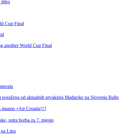
itles
rld Cup Final
nd
ing another World Cup Final
ntrealu
a poražena od aktualnih prvakinja Mađarske na Slovenia Ballu
 imamo »Air Croatia\\\'!
ke, sutra borba za 7. mjesto
d na Lipu