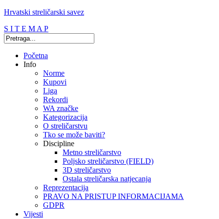
Hrvatski streličarski savez
S I T E M A P
Početna
Info
Norme
Kupovi
Liga
Rekordi
WA značke
Kategorizacija
O streličarstvu
Tko se može baviti?
Discipline
Metno streličarstvo
Poljsko streličarstvo (FIELD)
3D streličarstvo
Ostala streličarska natjecanja
Reprezentacija
PRAVO NA PRISTUP INFORMACIJAMA
GDPR
Vijesti