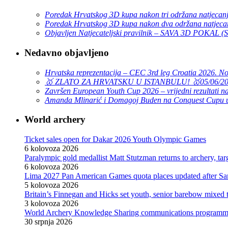
Poredak Hrvatskog 3D kupa nakon tri održana natjecan
Poredak Hrvatskog 3D kupa nakon dva održana natjeca
Objavljen Natjecateljski pravilnik – SAVA 3D POKAL 
Nedavno objavljeno
Hrvatska reprezentacija – CEC 3rd leg Croatia 2026. N
🥇 ZLATO ZA HRVATSKU U ISTANBULU! 🥇
05/06/2
Završen European Youth Cup 2026 – vrijedni rezultati na
Amanda Mlinarić i Domagoj Buden na Conquest Cupu u
World archery
Ticket sales open for Dakar 2026 Youth Olympic Games
6 kolovoza 2026
Paralympic gold medallist Matt Stutzman returns to archery, t
6 kolovoza 2026
Lima 2027 Pan American Games quota places updated after S
5 kolovoza 2026
Britain’s Finnegan and Hicks set youth, senior barebow mixed 
3 kolovoza 2026
World Archery Knowledge Sharing communications programm
30 srpnja 2026