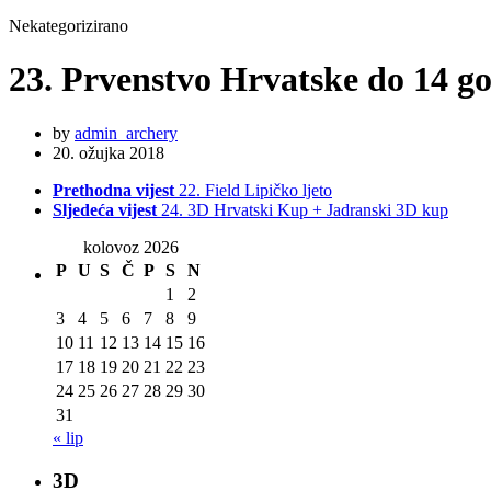
Nekategorizirano
23. Prvenstvo Hrvatske do 14 g
by
admin_archery
20. ožujka 2018
Prethodna vijest
22. Field Lipičko ljeto
Sljedeća vijest
24. 3D Hrvatski Kup + Jadranski 3D kup
kolovoz 2026
P
U
S
Č
P
S
N
1
2
3
4
5
6
7
8
9
10
11
12
13
14
15
16
17
18
19
20
21
22
23
24
25
26
27
28
29
30
31
« lip
3D