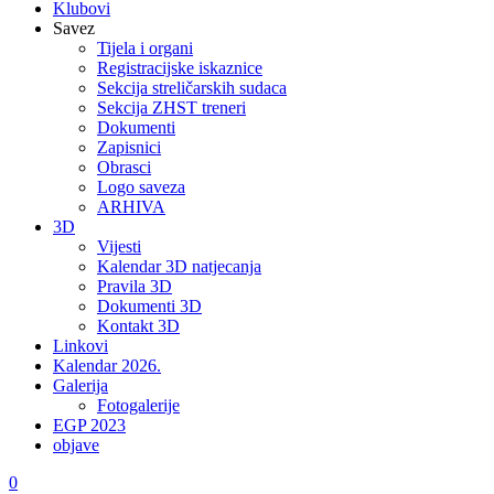
Klubovi
Savez
Tijela i organi
Registracijske iskaznice
Sekcija streličarskih sudaca
Sekcija ZHST treneri
Dokumenti
Zapisnici
Obrasci
Logo saveza
ARHIVA
3D
Vijesti
Kalendar 3D natjecanja
Pravila 3D
Dokumenti 3D
Kontakt 3D
Linkovi
Kalendar 2026.
Galerija
Fotogalerije
EGP 2023
objave
0