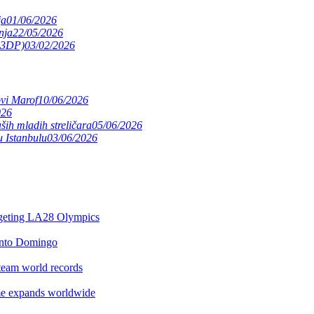
ja
01/06/2026
nja
22/05/2026
(S3DP)
03/02/2026
ovi Marof
10/06/2026
026
ših mladih streličara
05/06/2026
 Istanbulu
03/06/2026
argeting LA28 Olympics
anto Domingo
team world records
e expands worldwide