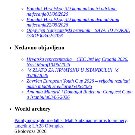
Poredak Hrvatskog 3D kupa nakon tri održana
natjecanja
01/06/2026
Poredak Hrvatskog 3D kupa nakon dva održana
natjecanja
22/05/2026
Objavljen Natjecateljski pravilnik – SAVA 3D POKAL
(S3DP)
03/02/2026
Nedavno objavljeno
Hrvatska reprezentacija – CEC 3rd leg Croatia 2026.
Novi Marof
10/06/2026
🥇 ZLATO ZA HRVATSKU U ISTANBULU! 🥇
05/06/2026
Završen European Youth Cup 2026 – vrijedni rezultati
naših mladih streličara
05/06/2026
Amanda Mlinarić i Domagoj Buden na Conquest Cupu
u Istanbulu
03/06/2026
World archery
Paralympic gold medallist Matt Stutzman returns to archery,
targeting LA28 Olympics
6 kolovoza 2026