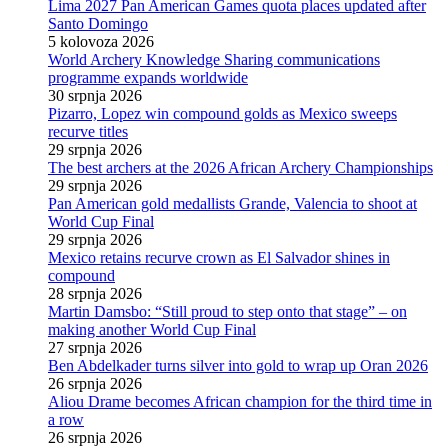
Lima 2027 Pan American Games quota places updated after
Santo Domingo
5 kolovoza 2026
World Archery Knowledge Sharing communications
programme expands worldwide
30 srpnja 2026
Pizarro, Lopez win compound golds as Mexico sweeps
recurve titles
29 srpnja 2026
The best archers at the 2026 African Archery Championships
29 srpnja 2026
Pan American gold medallists Grande, Valencia to shoot at
World Cup Final
29 srpnja 2026
Mexico retains recurve crown as El Salvador shines in
compound
28 srpnja 2026
Martin Damsbo: “Still proud to step onto that stage” – on
making another World Cup Final
27 srpnja 2026
Ben Abdelkader turns silver into gold to wrap up Oran 2026
26 srpnja 2026
Aliou Drame becomes African champion for the third time in
a row
26 srpnja 2026