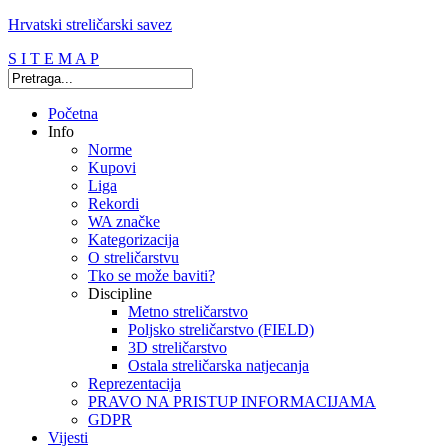
Hrvatski streličarski savez
S I T E M A P
Početna
Info
Norme
Kupovi
Liga
Rekordi
WA značke
Kategorizacija
O streličarstvu
Tko se može baviti?
Discipline
Metno streličarstvo
Poljsko streličarstvo (FIELD)
3D streličarstvo
Ostala streličarska natjecanja
Reprezentacija
PRAVO NA PRISTUP INFORMACIJAMA
GDPR
Vijesti