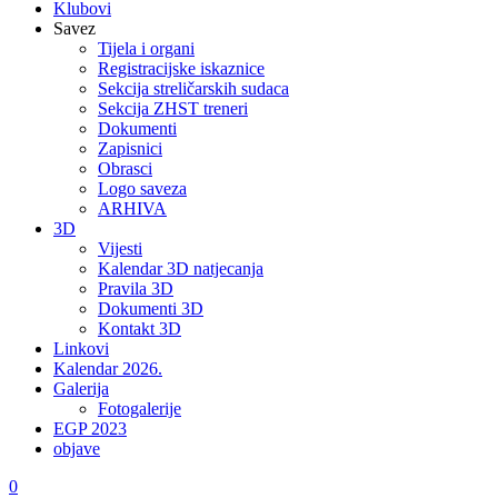
Klubovi
Savez
Tijela i organi
Registracijske iskaznice
Sekcija streličarskih sudaca
Sekcija ZHST treneri
Dokumenti
Zapisnici
Obrasci
Logo saveza
ARHIVA
3D
Vijesti
Kalendar 3D natjecanja
Pravila 3D
Dokumenti 3D
Kontakt 3D
Linkovi
Kalendar 2026.
Galerija
Fotogalerije
EGP 2023
objave
0