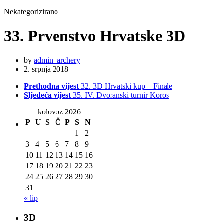
Nekategorizirano
33. Prvenstvo Hrvatske 3D
by
admin_archery
2. srpnja 2018
Prethodna vijest
32. 3D Hrvatski kup – Finale
Sljedeća vijest
35. IV. Dvoranski turnir Koros
kolovoz 2026
P
U
S
Č
P
S
N
1
2
3
4
5
6
7
8
9
10
11
12
13
14
15
16
17
18
19
20
21
22
23
24
25
26
27
28
29
30
31
« lip
3D