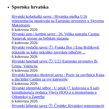
Sportska hrvatska
Hrvatski košarkaški savez : Hrvatska muška U16
reprezentacija otputovala na Europsko prvenstvo u Sjevernu
Makedoniju
6 kolovoza 2026
Hrvatski auto i karting savez : 26. Velika nagrada Cazina:
Nastavak sezone na brdskim stazama
6 kolovoza 2026
Hrvatski veslački savez ⓕ: Franka Boc i Ema Božiković
pokazale su kako nekoliko zaveslaja odlučuje ...
6 kolovoza 2026
Hrvatski baseball savez ⓕ: U23 Europsko prvenstvo B-
Grupa, Valencija
6 kolovoza 2026
Hrvatski športsko ribolovni savez : Poziv na završnicu Kupa
u disciplini Casting za sve kategorije
6 kolovoza 2026
Hrvatski olimpijski odbor : U petak (7. kolovoza u 9 sati)
konstituirajuća sjednica Vijeća HOO-a u prostorijama u
Odranskoj u Zagrebu
6 kolovoza 2026
Hrvatski biljarski savez ⓕ: Čestitke Hrvatskoj reprezentaciji