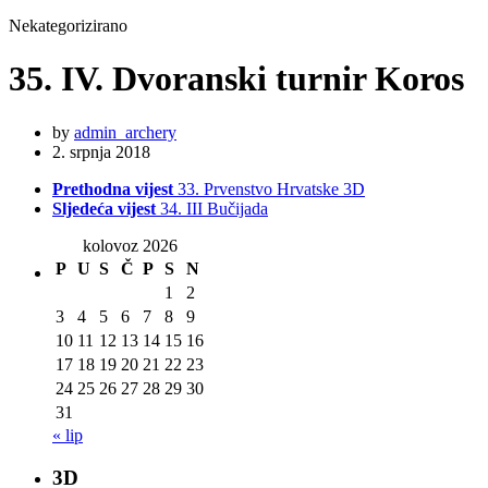
Nekategorizirano
35. IV. Dvoranski turnir Koros
by
admin_archery
2. srpnja 2018
Prethodna vijest
33. Prvenstvo Hrvatske 3D
Sljedeća vijest
34. III Bučijada
kolovoz 2026
P
U
S
Č
P
S
N
1
2
3
4
5
6
7
8
9
10
11
12
13
14
15
16
17
18
19
20
21
22
23
24
25
26
27
28
29
30
31
« lip
3D