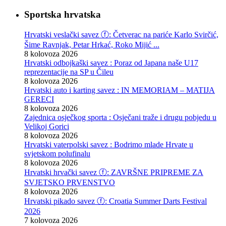
Sportska hrvatska
Hrvatski veslački savez ⓕ: Četverac na pariće Karlo Svirčić,
Šime Ravnjak, Petar Hrkać, Roko Mijić ...
8 kolovoza 2026
Hrvatski odbojkaški savez : Poraz od Japana naše U17
reprezentacije na SP u Čileu
8 kolovoza 2026
Hrvatski auto i karting savez : IN MEMORIAM – MATIJA
GERECI
8 kolovoza 2026
Zajednica osječkog sporta : Osječani traže i drugu pobjedu u
Velikoj Gorici
8 kolovoza 2026
Hrvatski vaterpolski savez : Bodrimo mlade Hrvate u
svjetskom polufinalu
8 kolovoza 2026
Hrvatski hrvački savez ⓕ: ZAVRŠNE PRIPREME ZA
SVJETSKO PRVENSTVO
8 kolovoza 2026
Hrvatski pikado savez ⓕ: Croatia Summer Darts Festival
2026
7 kolovoza 2026