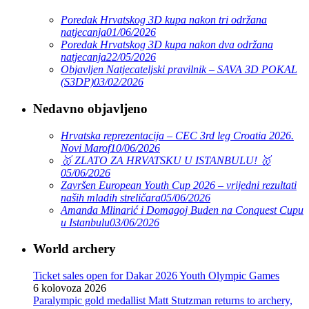
Poredak Hrvatskog 3D kupa nakon tri održana
natjecanja
01/06/2026
Poredak Hrvatskog 3D kupa nakon dva održana
natjecanja
22/05/2026
Objavljen Natjecateljski pravilnik – SAVA 3D POKAL
(S3DP)
03/02/2026
Nedavno objavljeno
Hrvatska reprezentacija – CEC 3rd leg Croatia 2026.
Novi Marof
10/06/2026
🥇 ZLATO ZA HRVATSKU U ISTANBULU! 🥇
05/06/2026
Završen European Youth Cup 2026 – vrijedni rezultati
naših mladih streličara
05/06/2026
Amanda Mlinarić i Domagoj Buden na Conquest Cupu
u Istanbulu
03/06/2026
World archery
Ticket sales open for Dakar 2026 Youth Olympic Games
6 kolovoza 2026
Paralympic gold medallist Matt Stutzman returns to archery,