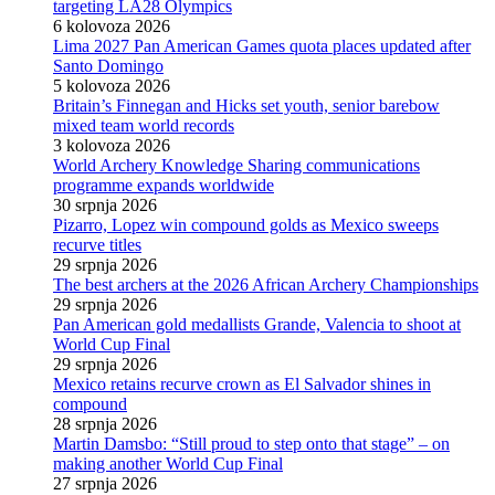
targeting LA28 Olympics
6 kolovoza 2026
Lima 2027 Pan American Games quota places updated after
Santo Domingo
5 kolovoza 2026
Britain’s Finnegan and Hicks set youth, senior barebow
mixed team world records
3 kolovoza 2026
World Archery Knowledge Sharing communications
programme expands worldwide
30 srpnja 2026
Pizarro, Lopez win compound golds as Mexico sweeps
recurve titles
29 srpnja 2026
The best archers at the 2026 African Archery Championships
29 srpnja 2026
Pan American gold medallists Grande, Valencia to shoot at
World Cup Final
29 srpnja 2026
Mexico retains recurve crown as El Salvador shines in
compound
28 srpnja 2026
Martin Damsbo: “Still proud to step onto that stage” – on
making another World Cup Final
27 srpnja 2026