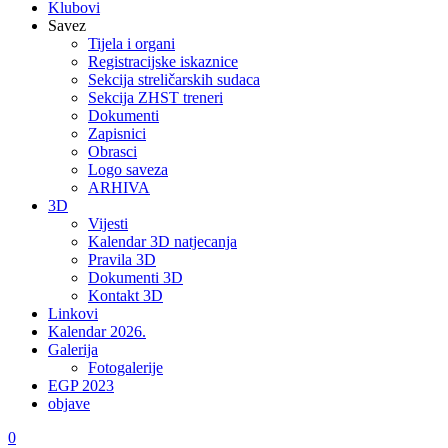
Klubovi
Savez
Tijela i organi
Registracijske iskaznice
Sekcija streličarskih sudaca
Sekcija ZHST treneri
Dokumenti
Zapisnici
Obrasci
Logo saveza
ARHIVA
3D
Vijesti
Kalendar 3D natjecanja
Pravila 3D
Dokumenti 3D
Kontakt 3D
Linkovi
Kalendar 2026.
Galerija
Fotogalerije
EGP 2023
objave
0