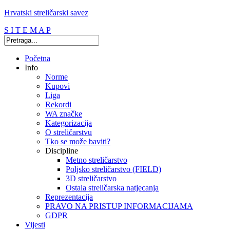
Hrvatski streličarski savez
S I T E M A P
Početna
Info
Norme
Kupovi
Liga
Rekordi
WA značke
Kategorizacija
O streličarstvu
Tko se može baviti?
Discipline
Metno streličarstvo
Poljsko streličarstvo (FIELD)
3D streličarstvo
Ostala streličarska natjecanja
Reprezentacija
PRAVO NA PRISTUP INFORMACIJAMA
GDPR
Vijesti