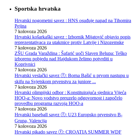
Sportska hrvatska
Hrvatski nogometni savez : HNS osuđuje napad na Tihomira
Pejina
7 kolovoza 2026
Hrvatski košarkaški savez : Izbornik Mijatović objavio popis
reprezentativaca za utakmice protiv Latvije i Nizozemske
7 kolovoza 2026
ZŠU Grada Varaždina : Šafarić uoči Slaven Belupa: Teško
izborenu pobjedu nad Hajdukom želimo potvrditi u
Koprivnici
7 kolovoza 2026
Hrvatski veslački savez ⓕ: Borna Bašić u prvom nastupu u
skifu na Svjetskom prvenstvu za juniore ...
7 kolovoza 2026
Hrvatski olimpijski odbor : Konstituirajuća sjednica Vijeća
HOO-a: Novo vodstvo preuzelo odgovornost i započelo
provedbu programa razvoja HOO-a
7 kolovoza 2026
Hrvatski baseball savez ⓕ: U23 Europsko prvenstvo B-
Grupa, Valencija
7 kolovoza 2026
Hrvatski pikado savez ⓕ: CROATIA SUMMER WDF