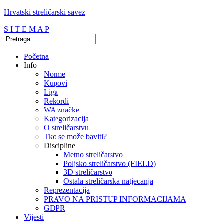
Hrvatski streličarski savez
S I T E M A P
Početna
Info
Norme
Kupovi
Liga
Rekordi
WA značke
Kategorizacija
O streličarstvu
Tko se može baviti?
Discipline
Metno streličarstvo
Poljsko streličarstvo (FIELD)
3D streličarstvo
Ostala streličarska natjecanja
Reprezentacija
PRAVO NA PRISTUP INFORMACIJAMA
GDPR
Vijesti