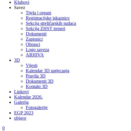
Klubovi
Savez
Tijela i organi
Registracijske iskaznice
Sekcija streličarskih sudaca
Sekcija ZHST treneri
Dokumenti
Zapisnici
Obrasci
Logo saveza
ARHIVA
3D
Vijesti
Kalendar 3D natjecanja
Pravila 3D
Dokumenti 3D
Kontakt 3D
Linkovi
Kalendar 2026.
Galerija
Fotogalerije
EGP 2023
objave
0