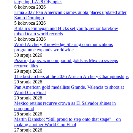
targeting LA28 Olympics
6 kolovoza 2026
Lima 2027 Pan American Games quota places updated after
Santo Domingo
5 kolovoza 2026
Britain’s Finnegan and Hicks set youth, senior barebow
mixed team world records
3 kolovoza 2026
World Archery Knowledge Sharing communications
programme expands worldwide
30 srpnja 2026
Pizarro, Lopez win compound golds as Mexico sweeps
recurve titles
29 srpnja 2026
The best archers at the 2026 African Archery Championships
29 srpnja 2026
Pan American gold medallists Grande, Valencia to shoot at
World Cup Final
29 srpnja 2026
Mexico retains recurve crown as El Salvador shines in
compound
28 srpnja 2026
Martin Damsbo: “Still proud to step onto that stage” – on
making another World Cup Final
27 srpnja 2026