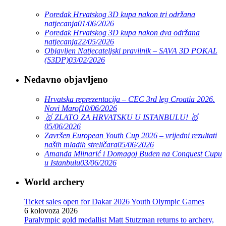
Poredak Hrvatskog 3D kupa nakon tri održana
natjecanja
01/06/2026
Poredak Hrvatskog 3D kupa nakon dva održana
natjecanja
22/05/2026
Objavljen Natjecateljski pravilnik – SAVA 3D POKAL
(S3DP)
03/02/2026
Nedavno objavljeno
Hrvatska reprezentacija – CEC 3rd leg Croatia 2026.
Novi Marof
10/06/2026
🥇 ZLATO ZA HRVATSKU U ISTANBULU! 🥇
05/06/2026
Završen European Youth Cup 2026 – vrijedni rezultati
naših mladih streličara
05/06/2026
Amanda Mlinarić i Domagoj Buden na Conquest Cupu
u Istanbulu
03/06/2026
World archery
Ticket sales open for Dakar 2026 Youth Olympic Games
6 kolovoza 2026
Paralympic gold medallist Matt Stutzman returns to archery,