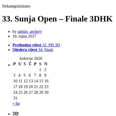
Nekategorizirano
33. Sunja Open – Finale 3DHK
by
admin_archery
16. rujna 2017
Prethodna vijest
32. PH 3D
Sljedeća vijest
34. Sisak
kolovoz 2026
P
U
S
Č
P
S
N
1
2
3
4
5
6
7
8
9
10
11
12
13
14
15
16
17
18
19
20
21
22
23
24
25
26
27
28
29
30
31
« lip
3D