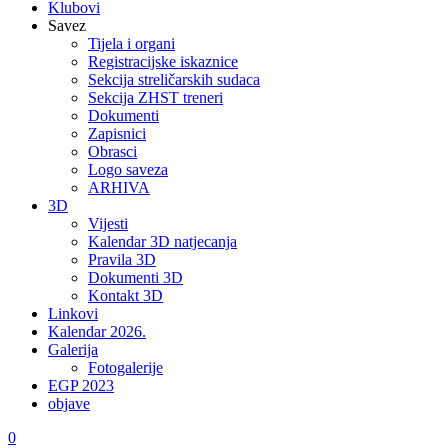
Klubovi
Savez
Tijela i organi
Registracijske iskaznice
Sekcija streličarskih sudaca
Sekcija ZHST treneri
Dokumenti
Zapisnici
Obrasci
Logo saveza
ARHIVA
3D
Vijesti
Kalendar 3D natjecanja
Pravila 3D
Dokumenti 3D
Kontakt 3D
Linkovi
Kalendar 2026.
Galerija
Fotogalerije
EGP 2023
objave
0