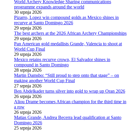
World Archery Knowledge Sharing communications
programme expands around the world
30 srpnja 2026
Pizarro, Lopez win compound golds as Mexico shines in
recurve at Santo Domingo 2026
29 srpnja 2026
The best archers at the 2026 African Archery Championships
29 srpnja 2026
Pan American gold medallists Grande, Valencia to shoot at
World Cup Final
29 srpnja 2026
Mexico retains recurve crown, El Salvador shines in
compound in Santo Domingo
28 srpnja 2026
Martin Damsbo: “Still proud to step onto that stage” – on
making another World Cup Final
27 srpnja 2026
Ben Abdelkader turns silver into gold to wrap up Oran 2026
26 srpnja 2026
Aliou Drame becomes African champion for the third time in
a row
26 srpnja 2026
Matias Grande, Andrea Becerra lead qualification at Santo
Domingo 2026
25 srpnja 2026