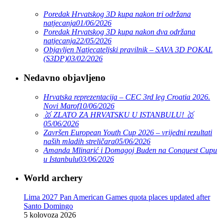
Poredak Hrvatskog 3D kupa nakon tri održana
natjecanja
01/06/2026
Poredak Hrvatskog 3D kupa nakon dva održana
natjecanja
22/05/2026
Objavljen Natjecateljski pravilnik – SAVA 3D POKAL
(S3DP)
03/02/2026
Nedavno objavljeno
Hrvatska reprezentacija – CEC 3rd leg Croatia 2026.
Novi Marof
10/06/2026
🥇 ZLATO ZA HRVATSKU U ISTANBULU! 🥇
05/06/2026
Završen European Youth Cup 2026 – vrijedni rezultati
naših mladih streličara
05/06/2026
Amanda Mlinarić i Domagoj Buden na Conquest Cupu
u Istanbulu
03/06/2026
World archery
Lima 2027 Pan American Games quota places updated after
Santo Domingo
5 kolovoza 2026