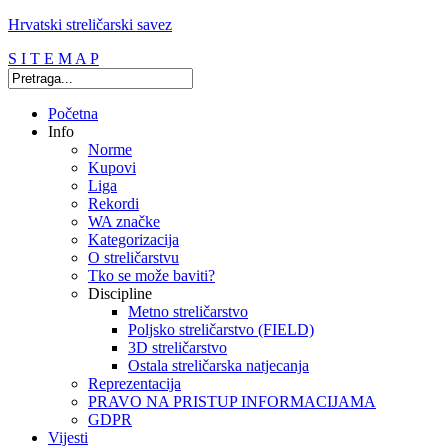
Hrvatski streličarski savez
S I T E M A P
Početna
Info
Norme
Kupovi
Liga
Rekordi
WA značke
Kategorizacija
O streličarstvu
Tko se može baviti?
Discipline
Metno streličarstvo
Poljsko streličarstvo (FIELD)
3D streličarstvo
Ostala streličarska natjecanja
Reprezentacija
PRAVO NA PRISTUP INFORMACIJAMA
GDPR
Vijesti