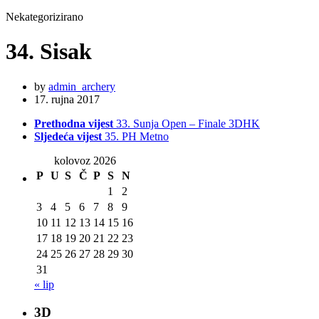
Nekategorizirano
34. Sisak
by
admin_archery
17. rujna 2017
Prethodna vijest
33. Sunja Open – Finale 3DHK
Sljedeća vijest
35. PH Metno
kolovoz 2026
P
U
S
Č
P
S
N
1
2
3
4
5
6
7
8
9
10
11
12
13
14
15
16
17
18
19
20
21
22
23
24
25
26
27
28
29
30
31
« lip
3D