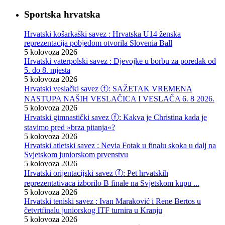
Sportska hrvatska
Hrvatski košarkaški savez : Hrvatska U14 ženska
reprezentacija pobjedom otvorila Slovenia Ball
5 kolovoza 2026
Hrvatski vaterpolski savez : Djevojke u borbu za poredak od
5. do 8. mjesta
5 kolovoza 2026
Hrvatski veslački savez ⓕ: SAŽETAK VREMENA
NASTUPA NAŠIH VESLAČICA I VESLAČA 6. 8 2026.
5 kolovoza 2026
Hrvatski gimnastički savez ⓕ: Kakva je Christina kada je
stavimo pred »brza pitanja«?
5 kolovoza 2026
Hrvatski atletski savez : Nevia Fotak u finalu skoka u dalj na
Svjetskom juniorskom prvenstvu
5 kolovoza 2026
Hrvatski orijentacijski savez ⓕ: Pet hrvatskih
reprezentativaca izborilo B finale na Svjetskom kupu ...
5 kolovoza 2026
Hrvatski teniski savez : Ivan Maraković i Rene Bertos u
četvrtfinalu juniorskog ITF turnira u Kranju
5 kolovoza 2026