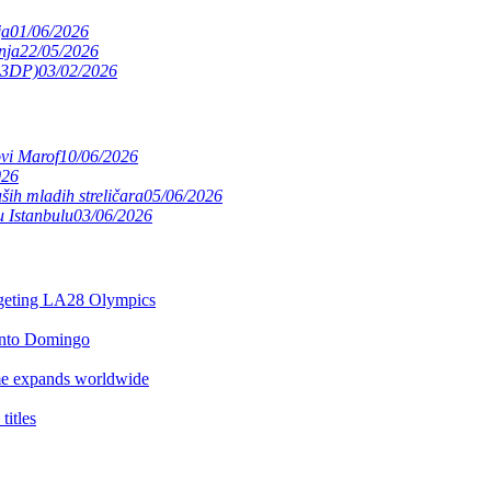
ja
01/06/2026
nja
22/05/2026
(S3DP)
03/02/2026
ovi Marof
10/06/2026
026
ših mladih streličara
05/06/2026
 Istanbulu
03/06/2026
argeting LA28 Olympics
anto Domingo
e expands worldwide
itles