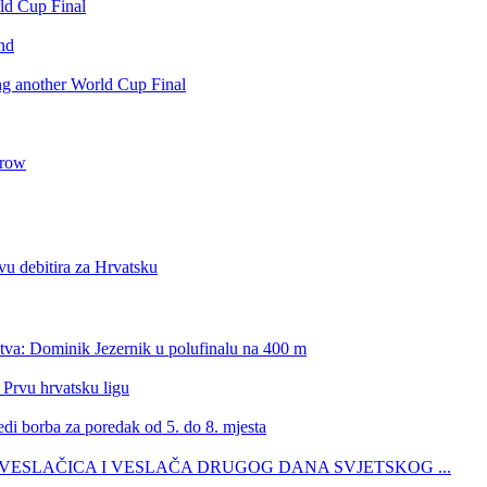
rld Cup Final
nd
ing another World Cup Final
 row
vu debitira za Hrvatsku
stva: Dominik Jezernik u polufinalu na 400 m
 Prvu hrvatsku ligu
edi borba za poredak od 5. do 8. mjesta
ŠIH VESLAČICA I VESLAČA DRUGOG DANA SVJETSKOG ...