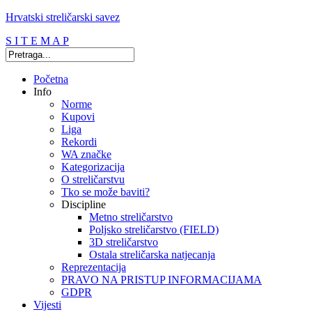
Hrvatski streličarski savez
S I T E M A P
Početna
Info
Norme
Kupovi
Liga
Rekordi
WA značke
Kategorizacija
O streličarstvu
Tko se može baviti?
Discipline
Metno streličarstvo
Poljsko streličarstvo (FIELD)
3D streličarstvo
Ostala streličarska natjecanja
Reprezentacija
PRAVO NA PRISTUP INFORMACIJAMA
GDPR
Vijesti