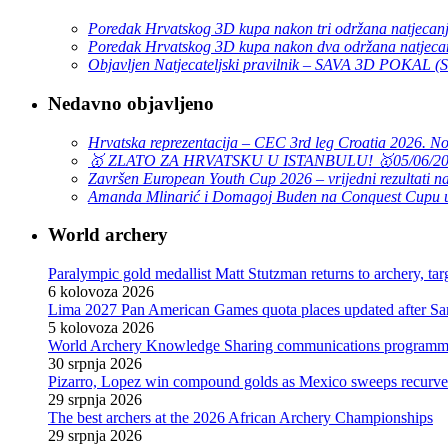
Poredak Hrvatskog 3D kupa nakon tri održana natjecan
Poredak Hrvatskog 3D kupa nakon dva održana natjeca
Objavljen Natjecateljski pravilnik – SAVA 3D POKAL 
Nedavno objavljeno
Hrvatska reprezentacija – CEC 3rd leg Croatia 2026. N
🥇 ZLATO ZA HRVATSKU U ISTANBULU! 🥇
05/06/2
Završen European Youth Cup 2026 – vrijedni rezultati na
Amanda Mlinarić i Domagoj Buden na Conquest Cupu u
World archery
Paralympic gold medallist Matt Stutzman returns to archery, t
6 kolovoza 2026
Lima 2027 Pan American Games quota places updated after S
5 kolovoza 2026
World Archery Knowledge Sharing communications programm
30 srpnja 2026
Pizarro, Lopez win compound golds as Mexico sweeps recurve t
29 srpnja 2026
The best archers at the 2026 African Archery Championships
29 srpnja 2026