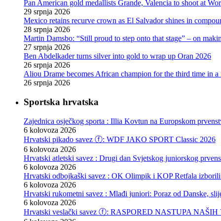
Pan American gold medallists Grande, Valencia to shoot at Wo
29 srpnja 2026
Mexico retains recurve crown as El Salvador shines in compou
28 srpnja 2026
Martin Damsbo: “Still proud to step onto that stage” – on mak
27 srpnja 2026
Ben Abdelkader turns silver into gold to wrap up Oran 2026
26 srpnja 2026
Aliou Drame becomes African champion for the third time in a
26 srpnja 2026
Sportska hrvatska
Zajednica osječkog sporta : Illia Kovtun na Europskom prvenst
6 kolovoza 2026
Hrvatski pikado savez ⓕ: WDF JAKO SPORT Classic 2026
6 kolovoza 2026
Hrvatski atletski savez : Drugi dan Svjetskog juniorskog prven
6 kolovoza 2026
Hrvatski odbojkaški savez : OK Olimpik i KOP Retfala izborili
6 kolovoza 2026
Hrvatski rukometni savez : Mlađi juniori: Poraz od Danske, slij
6 kolovoza 2026
Hrvatski veslački savez ⓕ: RASPORED NASTUPA NA