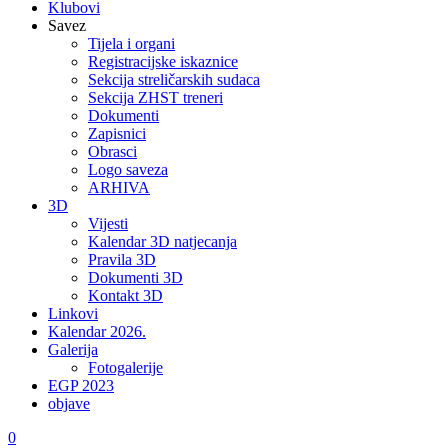
Klubovi
Savez
Tijela i organi
Registracijske iskaznice
Sekcija streličarskih sudaca
Sekcija ZHST treneri
Dokumenti
Zapisnici
Obrasci
Logo saveza
ARHIVA
3D
Vijesti
Kalendar 3D natjecanja
Pravila 3D
Dokumenti 3D
Kontakt 3D
Linkovi
Kalendar 2026.
Galerija
Fotogalerije
EGP 2023
objave
0