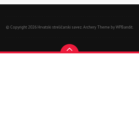
© Copyright 2026 Hrvatski streličarski savez.
Archery Theme by
WPBandit
.