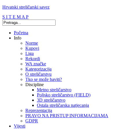
Hrvatski streličarski savez
S I T E M A P
Početna
Info
Norme
Kupovi
Liga
Rekordi
WA značke
Kategorizacija
O streličarstvu
Tko se može baviti?
Discipline
Metno streličarstvo
Poljsko streličarstvo (FIELD)
3D streličarstvo
Ostala streličarska natjecanja
Reprezentacija
PRAVO NA PRISTUP INFORMACIJAMA
GDPR
Vijesti