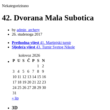
Nekategorizirano
42. Dvorana Mala Subotica
by
admin_archery
26. studenoga 2017
Prethodna vijest
41. Martinjski turnir
Sljedeća vijest
43. Turnir Svetog Nikole
kolovoz 2026
P
U
S
Č
P
S
N
1
2
3
4
5
6
7
8
9
10
11
12
13
14
15
16
17
18
19
20
21
22
23
24
25
26
27
28
29
30
31
« lip
3D