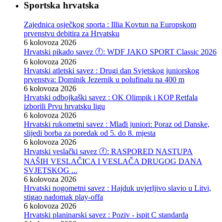
Sportska hrvatska
Zajednica osječkog sporta : Illia Kovtun na Europskom
prvenstvu debitira za Hrvatsku
6 kolovoza 2026
Hrvatski pikado savez ⓕ: WDF JAKO SPORT Classic 2026
6 kolovoza 2026
Hrvatski atletski savez : Drugi dan Svjetskog juniorskog
prvenstva: Dominik Jezernik u polufinalu na 400 m
6 kolovoza 2026
Hrvatski odbojkaški savez : OK Olimpik i KOP Retfala
izborili Prvu hrvatsku ligu
6 kolovoza 2026
Hrvatski rukometni savez : Mlađi juniori: Poraz od Danske,
slijedi borba za poredak od 5. do 8. mjesta
6 kolovoza 2026
Hrvatski veslački savez ⓕ: RASPORED NASTUPA
NAŠIH VESLAČICA I VESLAČA DRUGOG DANA
SVJETSKOG ...
6 kolovoza 2026
Hrvatski nogometni savez : Hajduk uvjerljivo slavio u Litvi,
stigao nadomak play-offa
6 kolovoza 2026
Hrvatski planinarski savez : Poziv - ispit C standarda