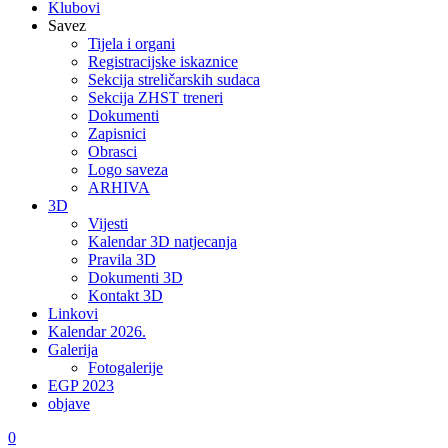
Klubovi
Savez
Tijela i organi
Registracijske iskaznice
Sekcija streličarskih sudaca
Sekcija ZHST treneri
Dokumenti
Zapisnici
Obrasci
Logo saveza
ARHIVA
3D
Vijesti
Kalendar 3D natjecanja
Pravila 3D
Dokumenti 3D
Kontakt 3D
Linkovi
Kalendar 2026.
Galerija
Fotogalerije
EGP 2023
objave
0