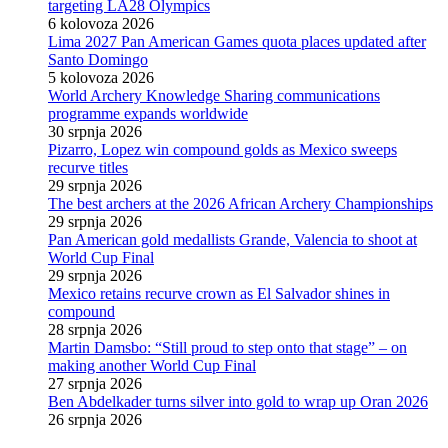
targeting LA28 Olympics
6 kolovoza 2026
Lima 2027 Pan American Games quota places updated after
Santo Domingo
5 kolovoza 2026
World Archery Knowledge Sharing communications
programme expands worldwide
30 srpnja 2026
Pizarro, Lopez win compound golds as Mexico sweeps
recurve titles
29 srpnja 2026
The best archers at the 2026 African Archery Championships
29 srpnja 2026
Pan American gold medallists Grande, Valencia to shoot at
World Cup Final
29 srpnja 2026
Mexico retains recurve crown as El Salvador shines in
compound
28 srpnja 2026
Martin Damsbo: “Still proud to step onto that stage” – on
making another World Cup Final
27 srpnja 2026
Ben Abdelkader turns silver into gold to wrap up Oran 2026
26 srpnja 2026