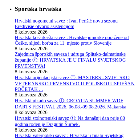
Sportska hrvatska
Hrvatski nogometni savez : Ivan Perišić novu sezonu
Eredivisie otvorio asistencijom
8 kolovoza 2026
Hrvatski košarkaški savez : Hrvatske juniorke poražene od
Češke, slijedi borba za 11. mjesto protiv Slovenije
8 kolovoza 2026
Zajednica športskih saveza i udruga Splitsko-dalmatinske
županije ⓕ: HRVATSKA JE U FINALU SVJETSKOG
PRVENSTVA!
8 kolovoza 2026
Hrvatski orijentacijski savez ⓕ: MASTERS - SVJETSKO
VETERANSKO PRVENSTVO U POLJSKOJ USPJEŠAN
POČETAK ...
8 kolovoza 2026
Hrvatski pikado savez ⓕ: CROATIA SUMMER WDF
DARTS FESTIVAL 2026, 06.08.-09.08.2026. Makarska
8 kolovoza 2026
Hrvatski stolnoteniski savez ⓕ: Na današnji dan prije 80
godina rođen je Dragutin Šurbek.
8 kolovoza 2026
Hrvatski vaterpolski savez : Hrvatska u finalu Svjetskog