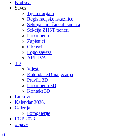
Klubovi
Savez
Tijela i organi
Registracijske iskaznice
Sekcija streličarskih sudaca
Sekcija ZHST treneri
Dokumenti
Zapisnici
Obrasci
Logo saveza
ARHIVA
3D
Vijesti
Kalendar 3D natjecanja
Pravila 3D
Dokumenti 3D
Kontakt 3D
Linkovi
Kalendar 2026.
Galerija
Fotogalerije
EGP 2023
objave
0