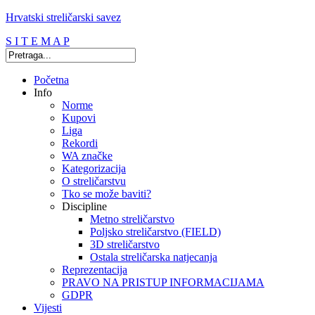
Hrvatski streličarski savez
S I T E M A P
Početna
Info
Norme
Kupovi
Liga
Rekordi
WA značke
Kategorizacija
O streličarstvu
Tko se može baviti?
Discipline
Metno streličarstvo
Poljsko streličarstvo (FIELD)
3D streličarstvo
Ostala streličarska natjecanja
Reprezentacija
PRAVO NA PRISTUP INFORMACIJAMA
GDPR
Vijesti