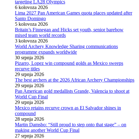
targeting LA28 Olympics
6 kolovoza 2026
Lima 2027 Pan American Games quota places updated after
Santo Domingo
5 kolovoza 2026
Britain’s Finnegan and Hicks set youth, senior barebow
mixed team world records
3 kolovoza 2026
World Archery Knowledge Sharing communications
programme expands worldwide
30 srpnja 2026
Pizarro, Lopez win compound golds as Mexico sweeps
recurve titles
29 srpnja 2026
The best archers at the 2026 African Archery Championships
29 srpnja 2026
Pan American gold medallists Grande, Valencia to shoot at
World Cup Final
29 srpnja 2026
Mexico retains recurve crown as El Salvador shines in
compound
28 srpnja 2026
Martin Damsbo: “Still proud to step onto that stage” – on
making another World Cup Final
27 srpnja 2026