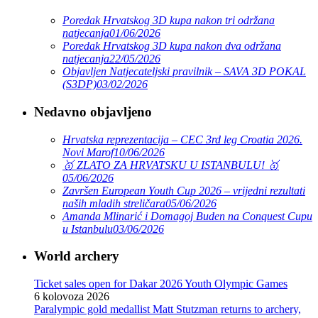
Poredak Hrvatskog 3D kupa nakon tri održana
natjecanja
01/06/2026
Poredak Hrvatskog 3D kupa nakon dva održana
natjecanja
22/05/2026
Objavljen Natjecateljski pravilnik – SAVA 3D POKAL
(S3DP)
03/02/2026
Nedavno objavljeno
Hrvatska reprezentacija – CEC 3rd leg Croatia 2026.
Novi Marof
10/06/2026
🥇 ZLATO ZA HRVATSKU U ISTANBULU! 🥇
05/06/2026
Završen European Youth Cup 2026 – vrijedni rezultati
naših mladih streličara
05/06/2026
Amanda Mlinarić i Domagoj Buden na Conquest Cupu
u Istanbulu
03/06/2026
World archery
Ticket sales open for Dakar 2026 Youth Olympic Games
6 kolovoza 2026
Paralympic gold medallist Matt Stutzman returns to archery,