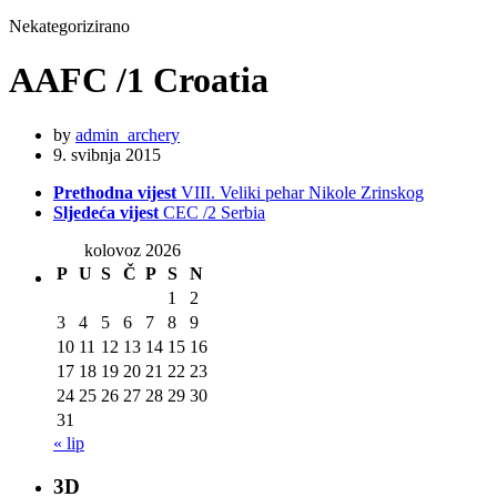
Nekategorizirano
AAFC /1 Croatia
by
admin_archery
9. svibnja 2015
Prethodna vijest
VIII. Veliki pehar Nikole Zrinskog
Sljedeća vijest
CEC /2 Serbia
kolovoz 2026
P
U
S
Č
P
S
N
1
2
3
4
5
6
7
8
9
10
11
12
13
14
15
16
17
18
19
20
21
22
23
24
25
26
27
28
29
30
31
« lip
3D