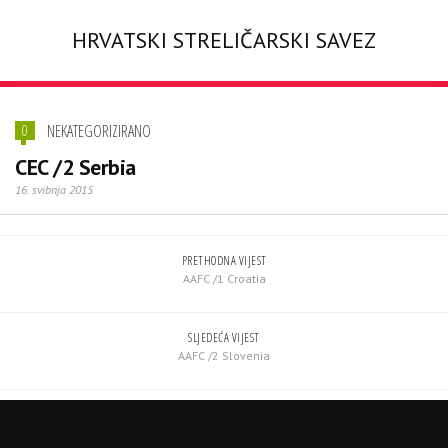
HRVATSKI STRELIČARSKI SAVEZ
NEKATEGORIZIRANO
0
CEC /2 Serbia
16. svibnja 2015
PRETHODNA VIJEST
AAFC /1 Croatia
SLJEDEĆA VIJEST
AAFC /2 Slovenia