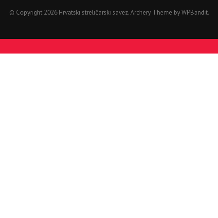
© Copyright 2026 Hrvatski streličarski savez.
Archery Theme by
WPBandit
.