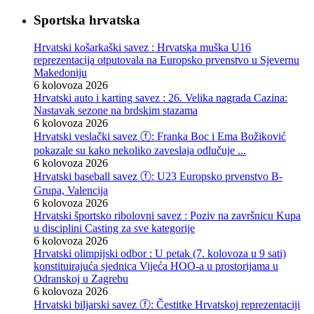
Sportska hrvatska
Hrvatski košarkaški savez : Hrvatska muška U16
reprezentacija otputovala na Europsko prvenstvo u Sjevernu
Makedoniju
6 kolovoza 2026
Hrvatski auto i karting savez : 26. Velika nagrada Cazina:
Nastavak sezone na brdskim stazama
6 kolovoza 2026
Hrvatski veslački savez ⓕ: Franka Boc i Ema Božiković
pokazale su kako nekoliko zaveslaja odlučuje ...
6 kolovoza 2026
Hrvatski baseball savez ⓕ: U23 Europsko prvenstvo B-
Grupa, Valencija
6 kolovoza 2026
Hrvatski športsko ribolovni savez : Poziv na završnicu Kupa
u disciplini Casting za sve kategorije
6 kolovoza 2026
Hrvatski olimpijski odbor : U petak (7. kolovoza u 9 sati)
konstituirajuća sjednica Vijeća HOO-a u prostorijama u
Odranskoj u Zagrebu
6 kolovoza 2026
Hrvatski biljarski savez ⓕ: Čestitke Hrvatskoj reprezentaciji