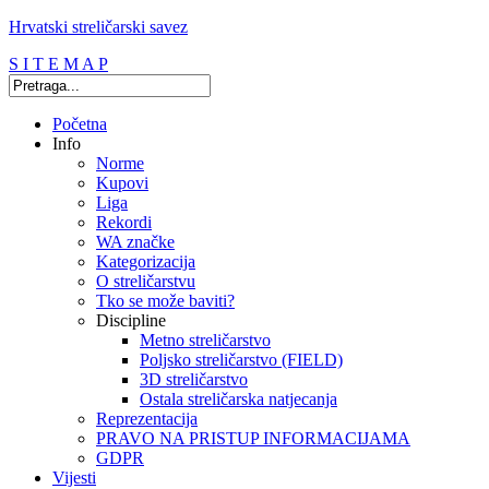
Hrvatski streličarski savez
S I T E M A P
Početna
Info
Norme
Kupovi
Liga
Rekordi
WA značke
Kategorizacija
O streličarstvu
Tko se može baviti?
Discipline
Metno streličarstvo
Poljsko streličarstvo (FIELD)
3D streličarstvo
Ostala streličarska natjecanja
Reprezentacija
PRAVO NA PRISTUP INFORMACIJAMA
GDPR
Vijesti