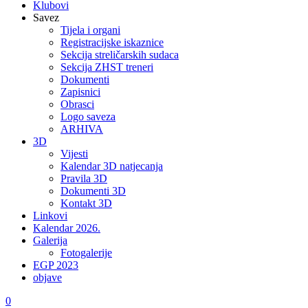
Klubovi
Savez
Tijela i organi
Registracijske iskaznice
Sekcija streličarskih sudaca
Sekcija ZHST treneri
Dokumenti
Zapisnici
Obrasci
Logo saveza
ARHIVA
3D
Vijesti
Kalendar 3D natjecanja
Pravila 3D
Dokumenti 3D
Kontakt 3D
Linkovi
Kalendar 2026.
Galerija
Fotogalerije
EGP 2023
objave
0