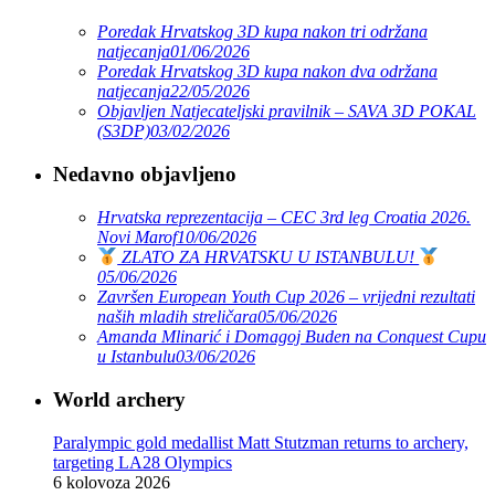
Poredak Hrvatskog 3D kupa nakon tri održana
natjecanja
01/06/2026
Poredak Hrvatskog 3D kupa nakon dva održana
natjecanja
22/05/2026
Objavljen Natjecateljski pravilnik – SAVA 3D POKAL
(S3DP)
03/02/2026
Nedavno objavljeno
Hrvatska reprezentacija – CEC 3rd leg Croatia 2026.
Novi Marof
10/06/2026
ZLATO ZA HRVATSKU U ISTANBULU!
05/06/2026
Završen European Youth Cup 2026 – vrijedni rezultati
naših mladih streličara
05/06/2026
Amanda Mlinarić i Domagoj Buden na Conquest Cupu
u Istanbulu
03/06/2026
World archery
Paralympic gold medallist Matt Stutzman returns to archery,
targeting LA28 Olympics
6 kolovoza 2026