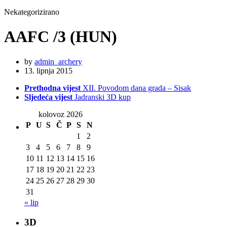
Nekategorizirano
AAFC /3 (HUN)
by
admin_archery
13. lipnja 2015
Prethodna vijest
XII. Povodom dana grada – Sisak
Sljedeća vijest
Jadranski 3D kup
kolovoz 2026
P
U
S
Č
P
S
N
1
2
3
4
5
6
7
8
9
10
11
12
13
14
15
16
17
18
19
20
21
22
23
24
25
26
27
28
29
30
31
« lip
3D