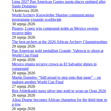
Lima 2027 Pan American Games quota places updated after
Santo Domingo
5 kolovoza 2026
World Archery Knowledge Sharing communications
programme expands worldwide
30 srpnja 2026
Pizarro, Lopez win compound golds as Mexico sweeps
recurve titles
29 srpnja 2026
The best archers at the 2026 African Archery Championships
29 srpnja 2026
Pan American gold medallists Grande, Valencia to shoot at
World Cup Final
29 srpnja 2026
Mexico retains recurve crown as El Salvador shines in
compound
28 srpnja 2026
Martin Damsbo: “Still proud to step onto that stage” – on
making another World Cup Final
27 srpnja 2026
Ben Abdelkader turns silver into gold to wrap up Oran 2026
26 srpnja 2026
Aliou Drame becomes African champion for the third time in
a row
26 srpnja 2026