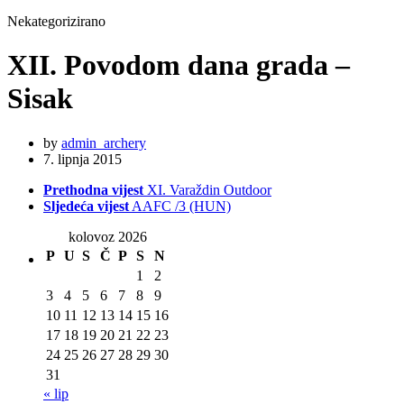
Nekategorizirano
XII. Povodom dana grada –
Sisak
by
admin_archery
7. lipnja 2015
Prethodna vijest
XI. Varaždin Outdoor
Sljedeća vijest
AAFC /3 (HUN)
kolovoz 2026
P
U
S
Č
P
S
N
1
2
3
4
5
6
7
8
9
10
11
12
13
14
15
16
17
18
19
20
21
22
23
24
25
26
27
28
29
30
31
« lip