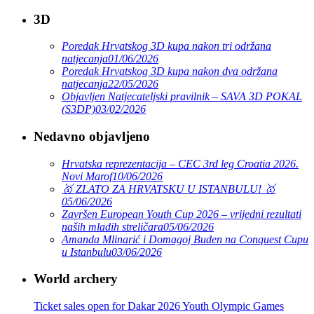
3D
Poredak Hrvatskog 3D kupa nakon tri održana
natjecanja
01/06/2026
Poredak Hrvatskog 3D kupa nakon dva održana
natjecanja
22/05/2026
Objavljen Natjecateljski pravilnik – SAVA 3D POKAL
(S3DP)
03/02/2026
Nedavno objavljeno
Hrvatska reprezentacija – CEC 3rd leg Croatia 2026.
Novi Marof
10/06/2026
🥇 ZLATO ZA HRVATSKU U ISTANBULU! 🥇
05/06/2026
Završen European Youth Cup 2026 – vrijedni rezultati
naših mladih streličara
05/06/2026
Amanda Mlinarić i Domagoj Buden na Conquest Cupu
u Istanbulu
03/06/2026
World archery
Ticket sales open for Dakar 2026 Youth Olympic Games