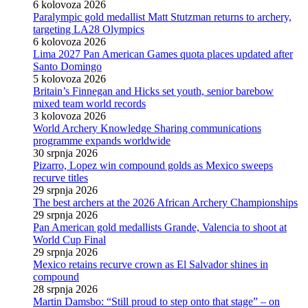
6 kolovoza 2026
Paralympic gold medallist Matt Stutzman returns to archery,
targeting LA28 Olympics
6 kolovoza 2026
Lima 2027 Pan American Games quota places updated after
Santo Domingo
5 kolovoza 2026
Britain’s Finnegan and Hicks set youth, senior barebow
mixed team world records
3 kolovoza 2026
World Archery Knowledge Sharing communications
programme expands worldwide
30 srpnja 2026
Pizarro, Lopez win compound golds as Mexico sweeps
recurve titles
29 srpnja 2026
The best archers at the 2026 African Archery Championships
29 srpnja 2026
Pan American gold medallists Grande, Valencia to shoot at
World Cup Final
29 srpnja 2026
Mexico retains recurve crown as El Salvador shines in
compound
28 srpnja 2026
Martin Damsbo: “Still proud to step onto that stage” – on