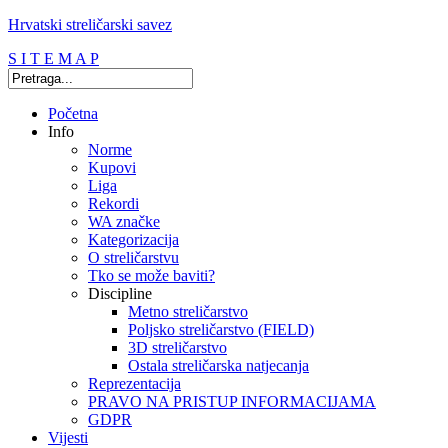
Hrvatski streličarski savez
S I T E M A P
Početna
Info
Norme
Kupovi
Liga
Rekordi
WA značke
Kategorizacija
O streličarstvu
Tko se može baviti?
Discipline
Metno streličarstvo
Poljsko streličarstvo (FIELD)
3D streličarstvo
Ostala streličarska natjecanja
Reprezentacija
PRAVO NA PRISTUP INFORMACIJAMA
GDPR
Vijesti