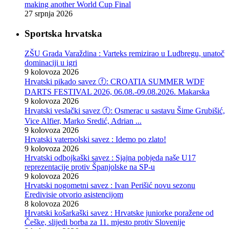
making another World Cup Final
27 srpnja 2026
Sportska hrvatska
ZŠU Grada Varaždina : Varteks remizirao u Ludbregu, unatoč
dominaciji u igri
9 kolovoza 2026
Hrvatski pikado savez ⓕ: CROATIA SUMMER WDF
DARTS FESTIVAL 2026, 06.08.-09.08.2026. Makarska
9 kolovoza 2026
Hrvatski veslački savez ⓕ: Osmerac u sastavu Šime Grubišić,
Vice Alfier, Marko Sredić, Adrian ...
9 kolovoza 2026
Hrvatski vaterpolski savez : Idemo po zlato!
9 kolovoza 2026
Hrvatski odbojkaški savez : Sjajna pobjeda naše U17
reprezentacije protiv Španjolske na SP-u
9 kolovoza 2026
Hrvatski nogometni savez : Ivan Perišić novu sezonu
Eredivisie otvorio asistencijom
8 kolovoza 2026
Hrvatski košarkaški savez : Hrvatske juniorke poražene od
Češke, slijedi borba za 11. mjesto protiv Slovenije