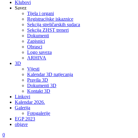
Klubovi
Savez
Tijela i organi
Registracijske iskaznice
Sekcija streličarskih sudaca
Sekcija ZHST treneri
Dokumenti
Zapisnici
Obrasci
Logo saveza
ARHIVA
3D
Vijesti
Kalendar 3D natjecanja
Pravila 3D
Dokumenti 3D
Kontakt 3D
Linkovi
Kalendar 2026.
Galerija
Fotogalerije
EGP 2023
objave
0